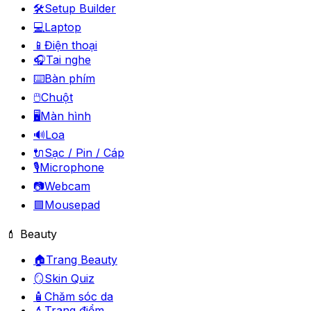
🛠️
Setup Builder
💻
Laptop
📱
Điện thoại
🎧
Tai nghe
⌨️
Bàn phím
🖱️
Chuột
🖥️
Màn hình
🔊
Loa
🔌
Sạc / Pin / Cáp
🎙️
Microphone
📷
Webcam
🟪
Mousepad
💄 Beauty
🏠
Trang Beauty
🪞
Skin Quiz
🧴
Chăm sóc da
💄
Trang điểm