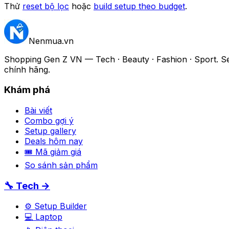
Thử
reset bộ lọc
hoặc
build setup theo budget
.
Nenmua
.vn
Shopping Gen Z VN — Tech · Beauty · Fashion · Sport. Setu
chính hãng.
Khám phá
Bài viết
Combo gợi ý
Setup gallery
Deals hôm nay
🎟 Mã giảm giá
So sánh sản phẩm
🔧 Tech →
⚙️ Setup Builder
💻 Laptop