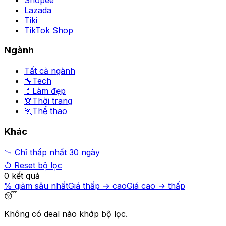
Lazada
Tiki
TikTok Shop
Ngành
Tất cả ngành
🔧
Tech
💄
Làm đẹp
👗
Thời trang
🏃
Thể thao
Khác
📉 Chỉ thấp nhất 30 ngày
↺ Reset bộ lọc
0
kết quả
% giảm sâu nhất
Giá thấp → cao
Giá cao → thấp
😴
Không có deal nào khớp bộ lọc.