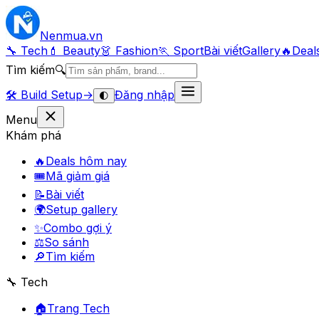
Nenmua
.vn
🔧 Tech
💄 Beauty
👗 Fashion
🏃 Sport
Bài viết
Gallery
🔥
Deal
Tìm kiếm
🔍
🛠️
Build Setup
→
Đăng nhập
🌓
Menu
Khám phá
🔥
Deals hôm nay
🎟
Mã giảm giá
📝
Bài viết
🌍
Setup gallery
✨
Combo gợi ý
⚖️
So sánh
🔎
Tìm kiếm
🔧 Tech
🏠
Trang Tech