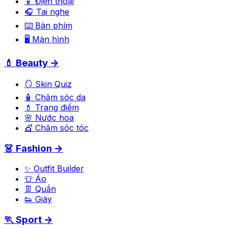
📱 Điện thoại
🎧 Tai nghe
⌨️ Bàn phím
🖥️ Màn hình
💄 Beauty →
🪞 Skin Quiz
🧴 Chăm sóc da
💄 Trang điểm
🌸 Nước hoa
💇 Chăm sóc tóc
👗 Fashion →
✨ Outfit Builder
👕 Áo
👖 Quần
👟 Giày
🏃 Sport →