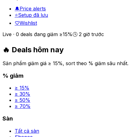
🔔
Price alerts
⭐
Setup đã lưu
♡
Wishlist
Live ·
0
deals đang giảm ≥
15
%
🕓
2 giờ trước
🔥 Deals hôm nay
Sản phẩm giảm giá ≥
15
%, sort theo
% giảm sâu nhất
.
% giảm
≥ 15%
≥ 30%
≥ 50%
≥ 70%
Sàn
Tất cả sàn
Shopee