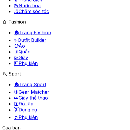
🌸
Nước hoa
💇
Chăm sóc tóc
👗 Fashion
🏠
Trang Fashion
✨
Outfit Builder
👕
Áo
👖
Quần
👟
Giày
🎒
Phụ kiện
🏃 Sport
🏠
Trang Sport
🎯
Gear Matcher
👟
Giày thể thao
🎽
Đồ tập
🏋️
Dụng cụ
🥤
Phụ kiện
Của bạn