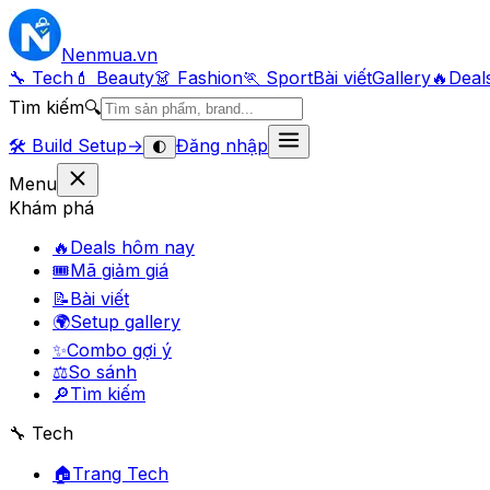
Nenmua
.vn
🔧 Tech
💄 Beauty
👗 Fashion
🏃 Sport
Bài viết
Gallery
🔥
Deal
Tìm kiếm
🔍
🛠️
Build Setup
→
Đăng nhập
🌓
Menu
Khám phá
🔥
Deals hôm nay
🎟
Mã giảm giá
📝
Bài viết
🌍
Setup gallery
✨
Combo gợi ý
⚖️
So sánh
🔎
Tìm kiếm
🔧 Tech
🏠
Trang Tech