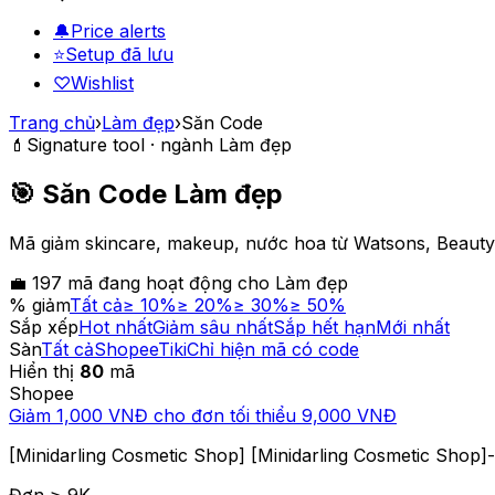
🔔
Price alerts
⭐
Setup đã lưu
♡
Wishlist
Trang chủ
›
Làm đẹp
›
Săn Code
💄
Signature tool · ngành
Làm đẹp
🎯 Săn Code
Làm đẹp
Mã giảm skincare, makeup, nước hoa từ Watsons, Beauty 
💼
197
mã đang hoạt động cho
Làm đẹp
% giảm
Tất cả
≥ 10%
≥ 20%
≥ 30%
≥ 50%
Sắp xếp
Hot nhất
Giảm sâu nhất
Sắp hết hạn
Mới nhất
Sàn
Tất cả
Shopee
Tiki
Chỉ hiện mã có code
Hiển thị
80
mã
Shopee
Giảm 1,000 VNĐ cho đơn tối thiểu 9,000 VNĐ
[Minidarling Cosmetic Shop] [Minidarling Cosmetic Shop
Đơn ≥
9
K