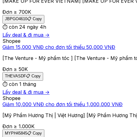
[MAKE UP FOR EVER VIETNAM] [MAKE UP FOR EVER VIE
Đơn ≥
700
K
JBPGO4610
📋 Copy
⏱
còn 24 ngày 4h
Lấy deal & đi mua →
Shopee
Giảm 15,000 VNĐ cho đơn tối thiểu 50,000 VNĐ
[The Venture - Mỹ phẩm tóc ] [The Venture - Mỹ phẩm t
Đơn ≥
50
K
THEVASDF
📋 Copy
⏱
còn 1 tháng
Lấy deal & đi mua →
Shopee
Giảm 10,000 VNĐ cho đơn tối thiểu 1,000,000 VNĐ
[Mỹ Phẩm Hương Thị | Việt Hương] [Mỹ Phẩm Hương Thị 
Đơn ≥
1.000
K
MYPH45845
📋 Copy