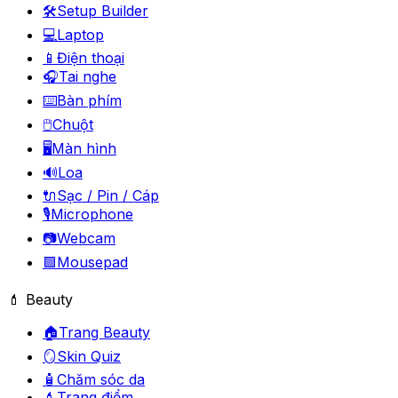
🛠️
Setup Builder
💻
Laptop
📱
Điện thoại
🎧
Tai nghe
⌨️
Bàn phím
🖱️
Chuột
🖥️
Màn hình
🔊
Loa
🔌
Sạc / Pin / Cáp
🎙️
Microphone
📷
Webcam
🟪
Mousepad
💄 Beauty
🏠
Trang Beauty
🪞
Skin Quiz
🧴
Chăm sóc da
💄
Trang điểm