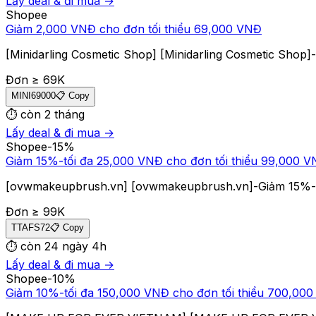
Lấy deal & đi mua →
Shopee
Giảm 2,000 VNĐ cho đơn tối thiểu 69,000 VNĐ
[Minidarling Cosmetic Shop] [Minidarling Cosmetic Shop
Đơn ≥
69
K
MINI69000
📋 Copy
⏱
còn 2 tháng
Lấy deal & đi mua →
Shopee
-
15
%
Giảm 15%-tối đa 25,000 VNĐ cho đơn tối thiểu 99,000 
[ovwmakeupbrush.vn] [ovwmakeupbrush.vn]-Giảm 15%-tố
Đơn ≥
99
K
TTAFS72
📋 Copy
⏱
còn 24 ngày 4h
Lấy deal & đi mua →
Shopee
-
10
%
Giảm 10%-tối đa 150,000 VNĐ cho đơn tối thiểu 700,00