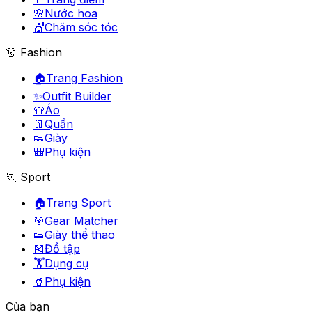
🌸
Nước hoa
💇
Chăm sóc tóc
👗 Fashion
🏠
Trang Fashion
✨
Outfit Builder
👕
Áo
👖
Quần
👟
Giày
🎒
Phụ kiện
🏃 Sport
🏠
Trang Sport
🎯
Gear Matcher
👟
Giày thể thao
🎽
Đồ tập
🏋️
Dụng cụ
🥤
Phụ kiện
Của bạn