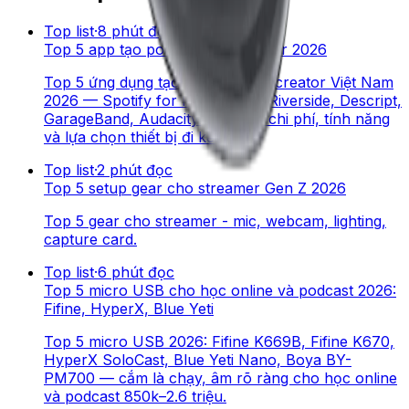
Top list
·
8
phút đọc
Top 5 app tạo podcast cho creator 2026
Top 5 ứng dụng tạo podcast cho creator Việt Nam
2026 — Spotify for Podcasters, Riverside, Descript,
GarageBand, Audacity. So sánh chi phí, tính năng
và lựa chọn thiết bị đi kèm.
Top list
·
2
phút đọc
Top 5 setup gear cho streamer Gen Z 2026
Top 5 gear cho streamer - mic, webcam, lighting,
capture card.
Top list
·
6
phút đọc
Top 5 micro USB cho học online và podcast 2026:
Fifine, HyperX, Blue Yeti
Top 5 micro USB 2026: Fifine K669B, Fifine K670,
HyperX SoloCast, Blue Yeti Nano, Boya BY-
PM700 — cắm là chạy, âm rõ ràng cho học online
và podcast 850k–2.6 triệu.