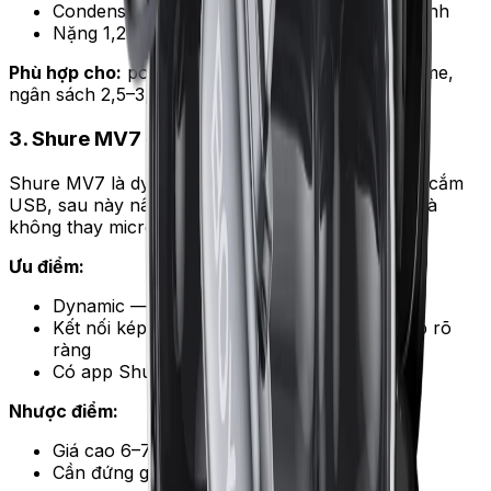
Condenser bắt tiếng nền — cần phòng yên tĩnh
Nặng 1,2kg — cần arm boom chắc
Phù hợp cho:
podcaster solo tại nhà, streamer game,
ngân sách 2,5–3,5 triệu.
3. Shure MV7 — lai USB/XLR linh hoạt
Shure MV7 là dynamic lai USB và XLR — bắt đầu cắm
USB, sau này nâng cấp lên audio interface XLR mà
không thay micro.
Ưu điểm:
Dynamic — chống tiếng nền tốt
Kết nối kép USB và XLR — lộ trình nâng cấp rõ
ràng
Có app Shure MOTIV chỉnh EQ trực tiếp
Nhược điểm:
Giá cao 6–7,5 triệu
Cần đứng gần 5–10cm để giọng rõ