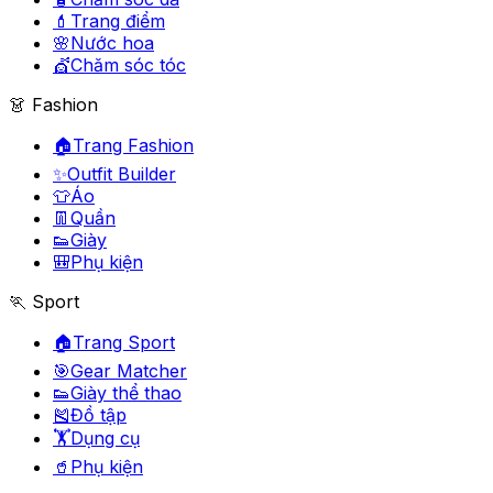
💄
Trang điểm
🌸
Nước hoa
💇
Chăm sóc tóc
👗 Fashion
🏠
Trang Fashion
✨
Outfit Builder
👕
Áo
👖
Quần
👟
Giày
🎒
Phụ kiện
🏃 Sport
🏠
Trang Sport
🎯
Gear Matcher
👟
Giày thể thao
🎽
Đồ tập
🏋️
Dụng cụ
🥤
Phụ kiện