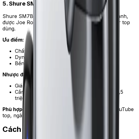
5. Shure SM7B — chuẩn vàng phát thanh
Shure SM7B (Mỹ) là micro chuẩn ngành phát thanh,
được Joe Rogan, MrBeast và hàng loạt podcaster top
dùng.
Ưu điểm:
Chất âm chuẩn studio, giọng ấm và rõ
Dynamic — bỏ qua hoàn toàn tiếng nền
Bền — dùng 20 năm vẫn tốt
Nhược điểm:
Giá 10–12 triệu
Cần audio interface và preamp Cloudlifter (1,5
triệu) để khuếch đại
Phù hợp cho:
podcaster chuyên nghiệp, kênh YouTube
top, ngân sách 12–15 triệu cả setup.
Cách chọn theo nhu cầu