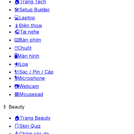
🏠
Trang Tech
🛠️
Setup Builder
💻
Laptop
📱
Điện thoại
🎧
Tai nghe
⌨️
Bàn phím
🖱️
Chuột
🖥️
Màn hình
🔊
Loa
🔌
Sạc / Pin / Cáp
🎙️
Microphone
📷
Webcam
🟪
Mousepad
💄 Beauty
🏠
Trang Beauty
🪞
Skin Quiz
🧴
Chăm sóc da