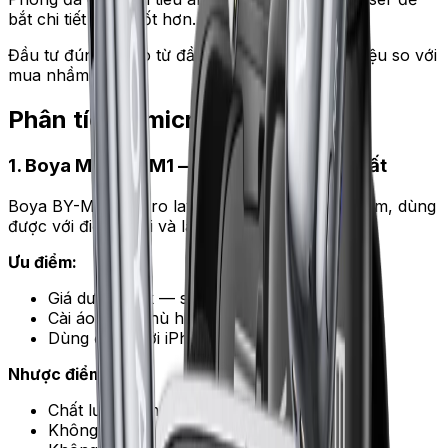
bắt chi tiết giọng tốt hơn.
Đầu tư đúng micro từ đầu giúp tiết kiệm 5–10 triệu so với
mua nhầm rồi đổi.
Phân tích 5 micro
1. Boya Mini BY-M1 — entry lavalier rẻ nhất
Boya BY-M1 là micro lavalier cài áo có dây 3.5mm, dùng
được với điện thoại và laptop. Giá rẻ nhất nhóm.
Ưu điểm:
Giá dưới 400k — sinh viên dễ tiếp cận
Cài áo gọn, phù hợp quay vlog ngoài trời
Dùng được với iPhone qua cáp chuyển
Nhược điểm:
Chất lượng âm chỉ đủ cho TikTok, vlog
Không loại bỏ tiếng nền tốt