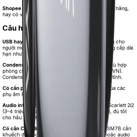
Shopee Mall
— gian hàng Rode và Shure chính hãng,
hay có voucher mã 10–15%.
Câu hỏi thường gặp
USB hay XLR phù hợp người mới?
USB dễ dùng cho
người mới — cắm là chạy. XLR cho lộ trình nâng cấp dài
hạn nhưng cần đầu tư audio interface.
Condenser hay dynamic tốt hơn?
Dynamic phù hợp
phòng chưa xử lý âm thanh (đa số người dùng VN).
Condenser cần phòng có foam tiêu âm và yên tĩnh.
Có cần pop filter không?
Có — giảm âm bật của các
phụ âm P, B, T. Pop filter giá 100–200k là đủ.
Audio interface nào tốt cho XLR?
Focusrite Scarlett 2i2
(3–4 triệu) là chuẩn vàng cho podcast 2 người, đủ tốt
cho hầu hết nhu cầu.
Có cần Cloudlifter cho Shure SM7B?
Có — SM7B cần
khuếch đại 25dB. Cloudlifter CL-1 (1,5 triệu) hoặc audio