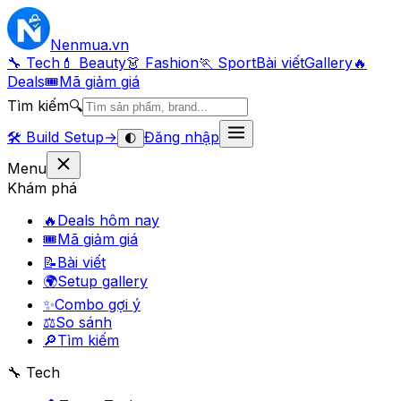
Nenmua
.vn
🔧 Tech
💄 Beauty
👗 Fashion
🏃 Sport
Bài viết
Gallery
🔥
Deals
🎟
Mã giảm giá
Tìm kiếm
🔍
🛠️
Build Setup
→
Đăng nhập
🌓
Menu
Khám phá
🔥
Deals hôm nay
🎟
Mã giảm giá
📝
Bài viết
🌍
Setup gallery
✨
Combo gợi ý
⚖️
So sánh
🔎
Tìm kiếm
🔧 Tech