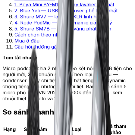
1. Boya Mini BY-M1 — entry lavalier rẻ nhất
2. Blue Yeti — USB condenser phổ biến nhất
3. Shure MV7 — lai USB/XLR linh hoạt
4. Rode PodMic — XLR dynamic giá hợp lý
5. Shure SM7B — chuẩn vàng phát thanh
Cách chọn theo nhu cầu
Mua ở đâu
Câu hỏi thường gặp
Tóm tắt nhanh
Micro podcast chia 2 nhóm theo kết nối — USB tiện cho
người mới, XLR chuẩn studio. Theo loại đầu thu —
condenser nhạy chi tiết nhưng bắt tiếng nền, dynamic
chống tiếng nền nhưng kém chi tiết. Bài này so sánh 5
micro phổ biến VN 2026, giá 800k đến 12 triệu, kèm
chuỗi thiết lập solo và 2 người.
So sánh nhanh
Giá tham
Hạng
Sản phẩm
Loại
khảo