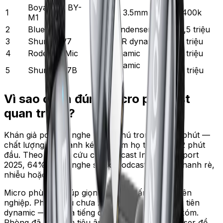
Boya Mini BY-
1
Lavalier 3.5mm
250–400k
M1
2
Blue Yeti
USB condenser
2,5–3,5 triệu
3
Shure MV7
USB/XLR dynamic
6–7,5 triệu
4
Rode PodMic
XLR dynamic
2,5–3 triệu
XLR dynamic
5
Shure SM7B
10–12 triệu
studio
Vì sao chọn đúng micro podcast
quan trọng?
Khán giả podcast nghe chăm chú trong 30–60 phút —
chất lượng âm thanh kém sẽ làm họ thoát sau 2 phút
đầu. Theo nghiên cứu của Podcast Industry Report
2025, 64% người nghe sẽ bỏ podcast nếu âm thanh rè,
nhiễu hoặc vọng.
Micro phù hợp giúp giọng rõ ràng, ấm và chuyên
nghiệp. Phòng thu chưa xử lý âm thanh nên ưu tiên
dynamic — bỏ qua tiếng quạt, máy lạnh, hàng xóm.
Phòng đã có foam tiêu âm có thể chọn condenser để