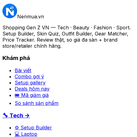
Nenmua
.vn
Shopping Gen Z VN — Tech · Beauty · Fashion · Sport.
Setup Builder, Skin Quiz, Outfit Builder, Gear Matcher,
Price Tracker. Review thật, so giá đa sàn + brand
store/retailer chính hãng.
Khám phá
Bài viết
Combo gợi ý
Setup gallery
Deals hôm nay
🎟 Mã giảm giá
So sánh sản phẩm
🔧 Tech →
⚙️ Setup Builder
💻 Laptop