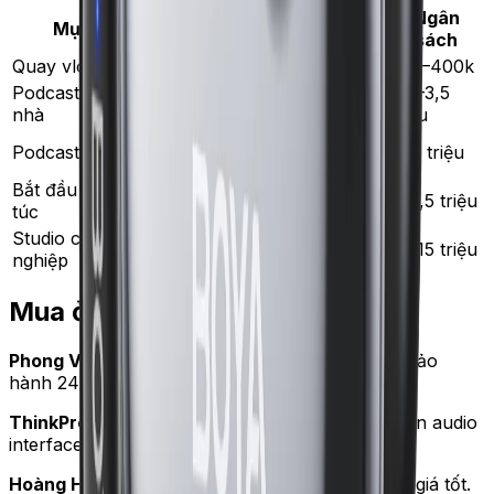
Ngân
Mục đích
Khuyến nghị
sách
Quay vlog, TikTok
Boya BY-M1
250–400k
Podcast solo tại
2,5–3,5
Blue Yeti
nhà
triệu
2x Rode PodMic +
Podcast 2 người
7–8 triệu
interface
Bắt đầu nghiêm
Shure MV7
6–7,5 triệu
túc
Studio chuyên
Shure SM7B +
12–15 triệu
nghiệp
Cloudlifter
Mua ở đâu
Phong Vũ
— bán Blue Yeti, Shure chính hãng, bảo
hành 24 tháng.
ThinkPro
— chuyên thiết bị thu âm, hỗ trợ tư vấn audio
interface.
Hoàng Hà Mobile
— bán Boya và phụ kiện vlog giá tốt.