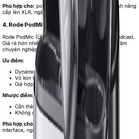
Phù hợp cho:
podcaster nghiêm túc, người dự định nâng
cấp lên XLR, ngân sách 6–8 triệu.
4. Rode PodMic — XLR dynamic giá hợp lý
Rode PodMic (Úc) là dynamic XLR thiết kế cho podcast.
Giá rẻ hơn nhiều so với Shure SM7B nhưng chất âm
chuyên nghiệp.
Ưu điểm:
Dynamic — phù hợp phòng chưa xử lý âm
Vỏ kim loại chắc, bảo hành 10 năm
Giá hợp lý 2,5–3 triệu
Nhược điểm:
Cần thêm audio interface 2–3 triệu
Không có USB
Phù hợp cho:
podcast 2 người, người đã có audio
interface, ngân sách 2,5–3 triệu cho mỗi micro.