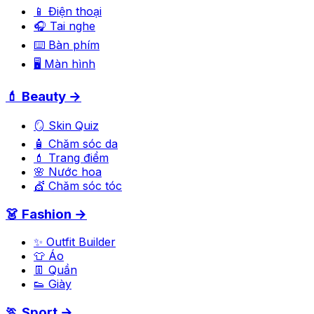
📱 Điện thoại
🎧 Tai nghe
⌨️ Bàn phím
🖥️ Màn hình
💄 Beauty →
🪞 Skin Quiz
🧴 Chăm sóc da
💄 Trang điểm
🌸 Nước hoa
💇 Chăm sóc tóc
👗 Fashion →
✨ Outfit Builder
👕 Áo
👖 Quần
👟 Giày
🏃 Sport →