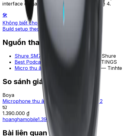
interface có gain cao như Scarlett 2i2 thế hệ 4.
🛠️
Không biết chọn?
Build setup theo budget →
Nguồn tham khảo
Shure SM7B — Trang chính hãng
—
Shure
Best Podcast Microphones 2026
—
RTINGS
Micro thu âm podcast cho người mới
—
Tinhte
So sánh giá ngay
Boya
Microphone thu âm không dây Boya Mini 2
từ
1.390.000 ₫
hoanghamobile
1.390.000 ₫
Bài liên quan