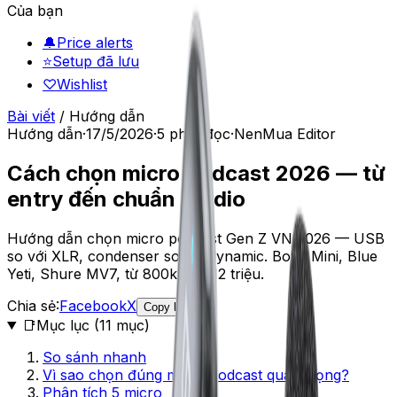
Của bạn
🔔
Price alerts
⭐
Setup đã lưu
♡
Wishlist
Bài viết
/
Hướng dẫn
Hướng dẫn
·
17/5/2026
·
5
phút đọc
·
NenMua Editor
Cách chọn micro podcast 2026 — từ
entry đến chuẩn studio
Hướng dẫn chọn micro podcast Gen Z VN 2026 — USB
so với XLR, condenser so với dynamic. Boya Mini, Blue
Yeti, Shure MV7, từ 800k đến 12 triệu.
Chia sẻ:
Facebook
X
Copy link
📑
Mục lục (
11
mục)
So sánh nhanh
Vì sao chọn đúng micro podcast quan trọng?
Phân tích 5 micro