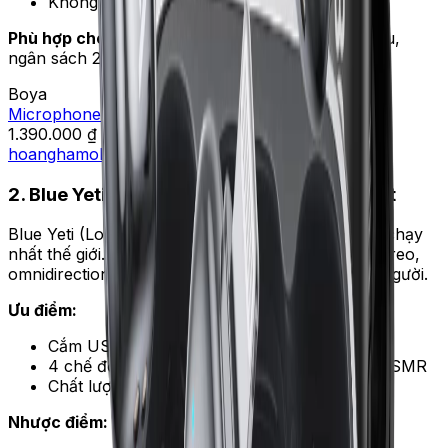
Không phù hợp podcast nghiêm túc
Phù hợp cho:
TikToker, vlogger Gen Z mới bắt đầu,
ngân sách 250–400k.
Boya
Microphone thu âm không dây Boya Mini 2
1.390.000 ₫
hoanghamobile
1.390.000 ₫
2. Blue Yeti — USB condenser phổ biến nhất
Blue Yeti (Logitech) là micro USB condenser bán chạy
nhất thế giới. Có 4 chế độ thu — cardioid solo, stereo,
omnidirectional và bidirectional cho phỏng vấn 2 người.
Ưu điểm:
Cắm USB là chạy, không cần audio interface
4 chế độ thu — linh hoạt solo, phỏng vấn, ASMR
Chất lượng âm tốt, giọng ấm
Nhược điểm: