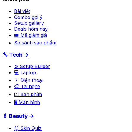
Bài viết
Combo gợi ý
Setup gallery
Deals hôm nay
🎟 Mã giảm giá
So sánh sản phẩm
🔧 Tech →
⚙️ Setup Builder
💻 Laptop
📱 Điện thoại
🎧 Tai nghe
⌨️ Bàn phím
🖥️ Màn hình
💄 Beauty →
🪞 Skin Quiz