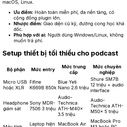
macOS, Linux.
Ưu điểm:
Hoàn toàn miễn phí, đa nền tảng, có
cộng đồng plugin lớn.
Nhược điểm:
Giao diện cũ kỹ, đường cong học khá
dốc.
Phù hợp với ai:
Người dùng Windows/Linux, không
muốn trả phí.
Setup thiết bị tối thiểu cho podcast
Mức trung
Mức chuyên
Bộ phận
Mức entry
cấp
nghiệp
Shure SM7B
Micro USB
Fifine
Blue Yeti
12 triệu + audio
hoặc XLR
K669B 850k
Nano 2.6 triệu
interface
Audio-
Audio-
Headphone
Sony MDR-
Technica
Technica ATH-
giám sát
7506 3 triệu
ATH-M40x
M50x 5 triệu
3.5 triệu
MacBook Pro
Laptop hiện
MacBook Air
Máy tính
M3 hoặc PC