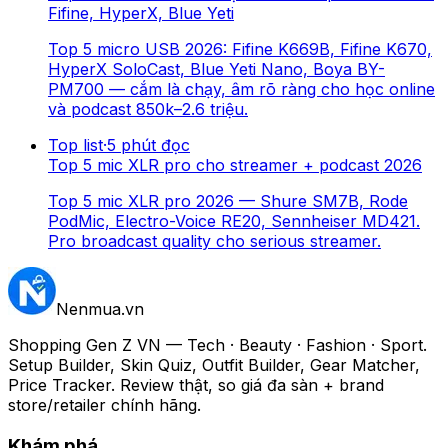
Fifine, HyperX, Blue Yeti
Top 5 micro USB 2026: Fifine K669B, Fifine K670,
HyperX SoloCast, Blue Yeti Nano, Boya BY-
PM700 — cắm là chạy, âm rõ ràng cho học online
và podcast 850k–2.6 triệu.
Top list
·
5
phút đọc
Top 5 mic XLR pro cho streamer + podcast 2026
Top 5 mic XLR pro 2026 — Shure SM7B, Rode
PodMic, Electro-Voice RE20, Sennheiser MD421.
Pro broadcast quality cho serious streamer.
Nenmua
.vn
Shopping Gen Z VN — Tech · Beauty · Fashion · Sport.
Setup Builder, Skin Quiz, Outfit Builder, Gear Matcher,
Price Tracker. Review thật, so giá đa sàn + brand
store/retailer chính hãng.
Khám phá