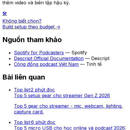
thêm video và biên tập hậu kỳ.
🛠️
Không biết chọn?
Build setup theo budget →
Nguồn tham khảo
Spotify for Podcasters
—
Spotify
Descript Official Documentation
—
Descript
Cộng đồng podcast Việt Nam
—
Tinh tế
Bài liên quan
Top list
·
2
phút đọc
Top 5 setup gear cho streamer Gen Z 2026
Top 5 gear cho streamer - mic, webcam, lighting,
capture card.
Top list
·
6
phút đọc
Top 5 micro USB cho học online và podcast 2026: