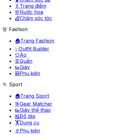
💄
Trang điểm
🌸
Nước hoa
💇
Chăm sóc tóc
👗 Fashion
🏠
Trang Fashion
✨
Outfit Builder
👕
Áo
👖
Quần
👟
Giày
🎒
Phụ kiện
🏃 Sport
🏠
Trang Sport
🎯
Gear Matcher
👟
Giày thể thao
🎽
Đồ tập
🏋️
Dụng cụ
🥤
Phụ kiện