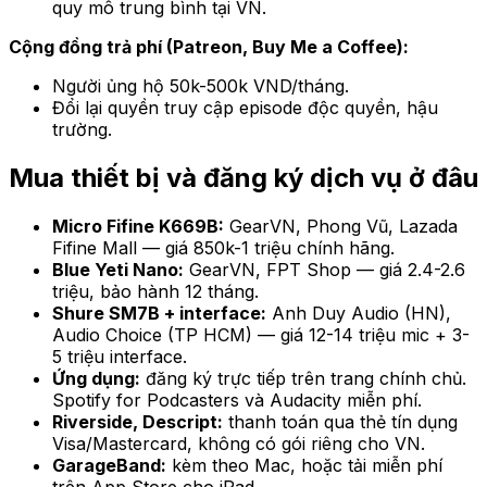
quy mô trung bình tại VN.
Cộng đồng trả phí (Patreon, Buy Me a Coffee):
Người ủng hộ 50k-500k VND/tháng.
Đổi lại quyền truy cập episode độc quyền, hậu
trường.
Mua thiết bị và đăng ký dịch vụ ở đâu
Micro Fifine K669B:
GearVN, Phong Vũ, Lazada
Fifine Mall — giá 850k-1 triệu chính hãng.
Blue Yeti Nano:
GearVN, FPT Shop — giá 2.4-2.6
triệu, bảo hành 12 tháng.
Shure SM7B + interface:
Anh Duy Audio (HN),
Audio Choice (TP HCM) — giá 12-14 triệu mic + 3-
5 triệu interface.
Ứng dụng:
đăng ký trực tiếp trên trang chính chủ.
Spotify for Podcasters và Audacity miễn phí.
Riverside, Descript:
thanh toán qua thẻ tín dụng
Visa/Mastercard, không có gói riêng cho VN.
GarageBand:
kèm theo Mac, hoặc tải miễn phí
trên App Store cho iPad.