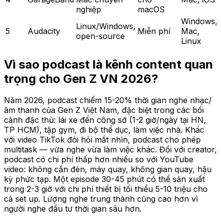
nghiệp
macOS
Windows,
Linux/Windows,
5
Audacity
Miễn phí
Mac,
open-source
Linux
Vì sao podcast là kênh content quan
trọng cho Gen Z VN 2026?
Năm 2026, podcast chiếm 15-20% thời gian nghe nhạc/
âm thanh của Gen Z Việt Nam, đặc biệt trong các bối
cảnh đặc thù: lái xe đến công sở (1-2 giờ/ngày tại HN,
TP HCM), tập gym, đi bộ thể dục, làm việc nhà. Khác
với video TikTok đòi hỏi mắt nhìn, podcast cho phép
multitask — vừa nghe vừa làm việc khác. Đối với creator,
podcast có chi phí thấp hơn nhiều so với YouTube
video: không cần đèn, máy quay, không gian quay, hậu
kỳ phức tạp. Một episode 30-45 phút có thể sản xuất
trong 2-3 giờ với chi phí thiết bị tối thiểu 5-10 triệu cho
cả set up. Lượng nghe trung thành cũng cao hơn vì
người nghe đầu tư thời gian sâu hơn.