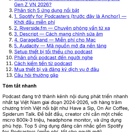
Gen Z VN 2026?
Phân tích 5 ứng dụng nổi bật
1. Spotify for Podcasters (trước đây là Anchor) —
Khởi đầu miễn phí
2. Riverside.fm — Chuyên phỏng vấn từ xa
3. Descript — Cách mạng chỉnh sửa âm
4. GarageBand — Miễn phí cho Mac
5. Audacity — Mã nguồn mở đa nền tảng
Setup thiết bị tối thiểu cho podcast
Phân phối podcast đến người nghe
Cách kiếm tiền từ podcast
Mua thiết bị và đăng ký dịch vụ ở đâu
Câu hỏi thường gặp
Tóm tắt nhanh
Podcast đang trở thành kênh nội dung phát triển nhanh
nhất tại Việt Nam giai đoạn 2024-2026, với hàng trăm
chương trình Việt nổi bật như Have a Sip, On Air Coffee,
Spiderum Talk. Để bắt đầu, creator chỉ cần một chiếc
micro 800k-3 triệu, headphone monitor, và ứng dụng
phù hợp. Top 5 ứng dụng đáng cân nhắc gồm Spotify
for Podcasters (miễn phí, tốt cho người mới),