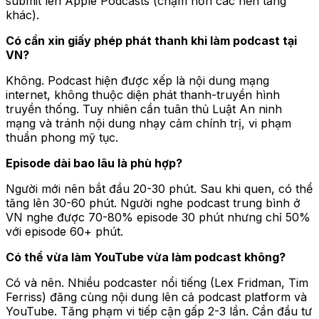
submit lên Apple Podcasts (chậm hơn các nền tảng
khác).
Có cần xin giấy phép phát thanh khi làm podcast tại
VN?
Không. Podcast hiện được xếp là nội dung mạng
internet, không thuộc diện phát thanh-truyền hình
truyền thống. Tuy nhiên cần tuân thủ Luật An ninh
mạng và tránh nội dung nhạy cảm chính trị, vi phạm
thuần phong mỹ tục.
Episode dài bao lâu là phù hợp?
Người mới nên bắt đầu 20-30 phút. Sau khi quen, có thể
tăng lên 30-60 phút. Người nghe podcast trung bình ở
VN nghe được 70-80% episode 30 phút nhưng chỉ 50%
với episode 60+ phút.
Có thể vừa làm YouTube vừa làm podcast không?
Có và nên. Nhiều podcaster nổi tiếng (Lex Fridman, Tim
Ferriss) đăng cùng nội dung lên cả podcast platform và
YouTube. Tăng phạm vi tiếp cận gấp 2-3 lần. Cần đầu tư