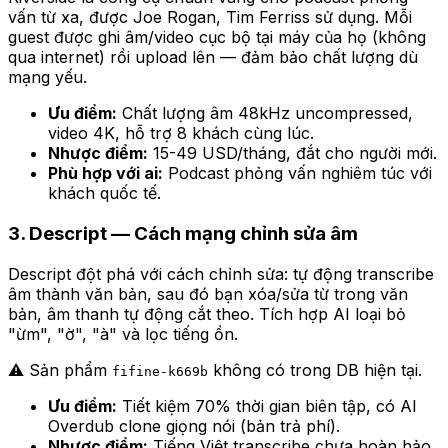
vấn từ xa, được Joe Rogan, Tim Ferriss sử dụng. Mỗi
guest được ghi âm/video cục bộ tại máy của họ (không
qua internet) rồi upload lên — đảm bảo chất lượng dù
mạng yếu.
Ưu điểm:
Chất lượng âm 48kHz uncompressed,
video 4K, hỗ trợ 8 khách cùng lúc.
Nhược điểm:
15-49 USD/tháng, đắt cho người mới.
Phù hợp với ai:
Podcast phỏng vấn nghiêm túc với
khách quốc tế.
3. Descript — Cách mạng chỉnh sửa âm
Descript đột phá với cách chỉnh sửa: tự động transcribe
âm thành văn bản, sau đó bạn xóa/sửa từ trong văn
bản, âm thanh tự động cắt theo. Tích hợp AI loại bỏ
"ừm", "ờ", "à" và lọc tiếng ồn.
⚠️ Sản phẩm
không có trong DB hiện tại.
fifine-k669b
Ưu điểm:
Tiết kiệm 70% thời gian biên tập, có AI
Overdub clone giọng nói (bản trả phí).
Nhược điểm:
Tiếng Việt transcribe chưa hoàn hảo