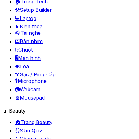
🏠
Trang Tech
🛠️
Setup Builder
💻
Laptop
📱
Điện thoại
🎧
Tai nghe
⌨️
Bàn phím
🖱️
Chuột
🖥️
Màn hình
🔊
Loa
🔌
Sạc / Pin / Cáp
🎙️
Microphone
📷
Webcam
🟪
Mousepad
💄 Beauty
🏠
Trang Beauty
🪞
Skin Quiz
🧴
Chăm sóc da