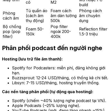
có
M2
build
Tủ quần áo
Foam cách
Phòng cách
Phòng
(cách âm
âm dán tường
âm chuyên
cách âm
thụ động)
500k
dụng
Bộ chống
Pop filter
Foam 50-
Reflection filter
pop (pop
ngoài 200-
150k
1.5-3 triệu
filter)
400k
Phân phối podcast đến người nghe
Hosting (lưu trữ file âm thanh):
Spotify for Podcasters: miễn phí, đăng không giới
hạn.
Buzzsprout: 12-24 USD/tháng, có thống kê chi tiết.
Libsyn: 7-15 USD/tháng, hosting truyền thống.
Các nền tảng phân phối (tự động qua hosting):
Spotify (chiếm ~40% lượng nghe podcast tại VN).
Apple Podcasts (~25% lượng nghe).
YouTube Podcasts (mới, đang tăng nhanh ~15%).