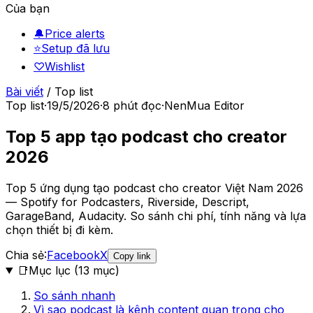
Của bạn
🔔
Price alerts
⭐
Setup đã lưu
♡
Wishlist
Bài viết
/
Top list
Top list
·
19/5/2026
·
8
phút đọc
·
NenMua Editor
Top 5 app tạo podcast cho creator
2026
Top 5 ứng dụng tạo podcast cho creator Việt Nam 2026
— Spotify for Podcasters, Riverside, Descript,
GarageBand, Audacity. So sánh chi phí, tính năng và lựa
chọn thiết bị đi kèm.
Chia sẻ:
Facebook
X
Copy link
📑
Mục lục (
13
mục)
So sánh nhanh
Vì sao podcast là kênh content quan trọng cho