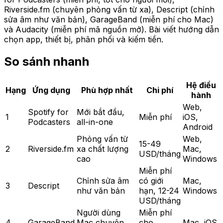
Riverside.fm (chuyên phỏng vấn từ xa), Descript (chỉnh
sửa âm như văn bản), GarageBand (miễn phí cho Mac)
và Audacity (miễn phí mã nguồn mở). Bài viết hướng dẫn
chọn app, thiết bị, phân phối và kiếm tiền.
So sánh nhanh
Hệ điều
Hạng
Ứng dụng
Phù hợp nhất
Chi phí
hành
Web,
Spotify for
Mới bắt đầu,
1
Miễn phí
iOS,
Podcasters
all-in-one
Android
Phỏng vấn từ
Web,
15-49
2
Riverside.fm
xa chất lượng
Mac,
USD/tháng
cao
Windows
Miễn phí
Chỉnh sửa âm
có giới
Mac,
3
Descript
như văn bản
hạn, 12-24
Windows
USD/tháng
Người dùng
Miễn phí
4
GarageBand
Mac chuyên
cho
Mac, iOS