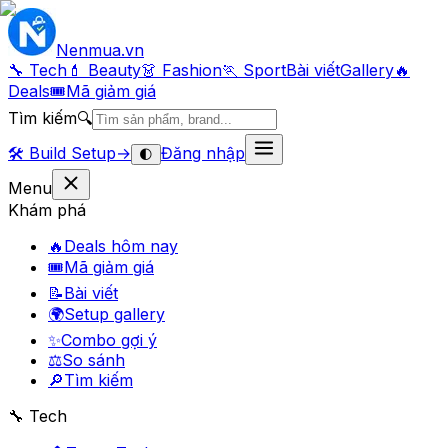
Nenmua
.vn
🔧 Tech
💄 Beauty
👗 Fashion
🏃 Sport
Bài viết
Gallery
🔥
Deals
🎟
Mã giảm giá
Tìm kiếm
🔍
🛠️
Build Setup
→
Đăng nhập
🌓
Menu
Khám phá
🔥
Deals hôm nay
🎟
Mã giảm giá
📝
Bài viết
🌍
Setup gallery
✨
Combo gợi ý
⚖️
So sánh
🔎
Tìm kiếm
🔧 Tech