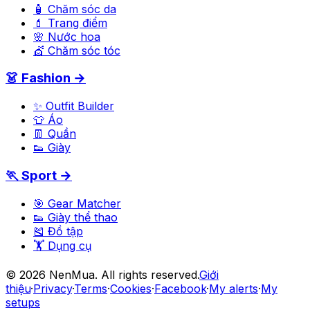
🧴 Chăm sóc da
💄 Trang điểm
🌸 Nước hoa
💇 Chăm sóc tóc
👗 Fashion →
✨ Outfit Builder
👕 Áo
👖 Quần
👟 Giày
🏃 Sport →
🎯 Gear Matcher
👟 Giày thể thao
🎽 Đồ tập
🏋️ Dụng cụ
©
2026
NenMua
. All rights reserved.
Giới
thiệu
·
Privacy
·
Terms
·
Cookies
·
Facebook
·
My alerts
·
My
setups