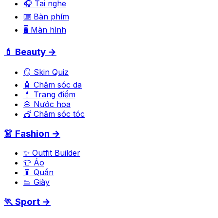
🎧 Tai nghe
⌨️ Bàn phím
🖥️ Màn hình
💄 Beauty →
🪞 Skin Quiz
🧴 Chăm sóc da
💄 Trang điểm
🌸 Nước hoa
💇 Chăm sóc tóc
👗 Fashion →
✨ Outfit Builder
👕 Áo
👖 Quần
👟 Giày
🏃 Sport →