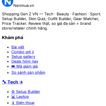
Nenmua
.vn
Shopping Gen Z VN — Tech · Beauty · Fashion · Sport.
Setup Builder, Skin Quiz, Outfit Builder, Gear Matcher,
Price Tracker. Review thật, so giá đa sàn + brand
store/retailer chính hãng.
Khám phá
Bài viết
Combo gợi ý
Setup gallery
Deals hôm nay
🎟 Mã giảm giá
So sánh sản phẩm
🔧 Tech →
⚙️ Setup Builder
💻 Laptop
📱 Điện thoại