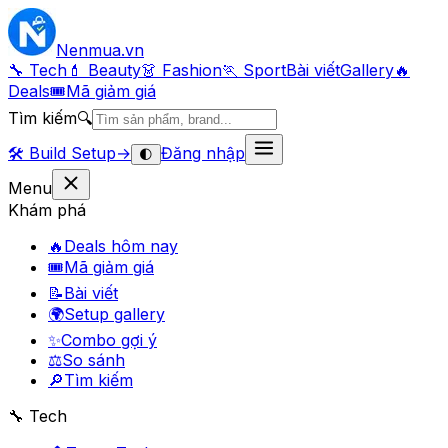
Nenmua
.vn
🔧 Tech
💄 Beauty
👗 Fashion
🏃 Sport
Bài viết
Gallery
🔥
Deals
🎟
Mã giảm giá
Tìm kiếm
🔍
🛠️
Build Setup
→
Đăng nhập
🌓
Menu
Khám phá
🔥
Deals hôm nay
🎟
Mã giảm giá
📝
Bài viết
🌍
Setup gallery
✨
Combo gợi ý
⚖️
So sánh
🔎
Tìm kiếm
🔧 Tech