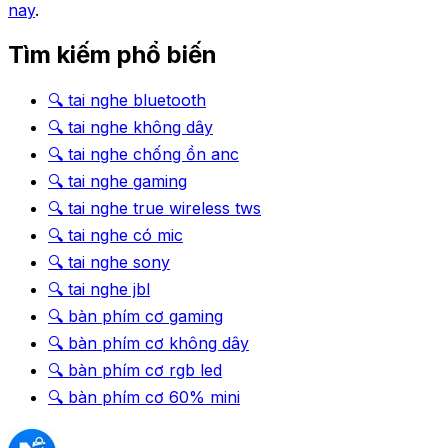
nay
.
Tìm kiếm phổ biến
🔍
tai nghe bluetooth
🔍
tai nghe không dây
🔍
tai nghe chống ồn anc
🔍
tai nghe gaming
🔍
tai nghe true wireless tws
🔍
tai nghe có mic
🔍
tai nghe sony
🔍
tai nghe jbl
🔍
bàn phím cơ gaming
🔍
bàn phím cơ không dây
🔍
bàn phím cơ rgb led
🔍
bàn phím cơ 60% mini