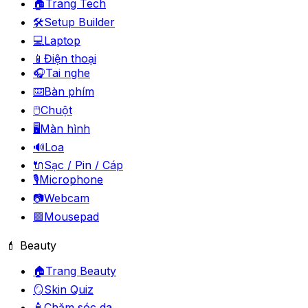
🏠
Trang Tech
🛠️
Setup Builder
💻
Laptop
📱
Điện thoại
🎧
Tai nghe
⌨️
Bàn phím
🖱️
Chuột
🖥️
Màn hình
🔊
Loa
🔌
Sạc / Pin / Cáp
🎙️
Microphone
📷
Webcam
🟪
Mousepad
💄 Beauty
🏠
Trang Beauty
🪞
Skin Quiz
🧴
Chăm sóc da