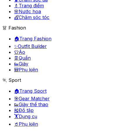
💄
Trang điểm
🌸
Nước hoa
💇
Chăm sóc tóc
👗 Fashion
🏠
Trang Fashion
✨
Outfit Builder
👕
Áo
👖
Quần
👟
Giày
🎒
Phụ kiện
🏃 Sport
🏠
Trang Sport
🎯
Gear Matcher
👟
Giày thể thao
🎽
Đồ tập
🏋️
Dụng cụ
🥤
Phụ kiện