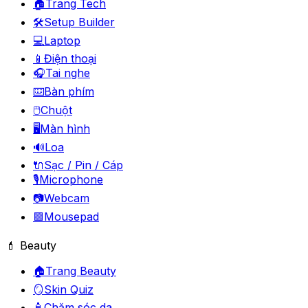
🏠
Trang Tech
🛠️
Setup Builder
💻
Laptop
📱
Điện thoại
🎧
Tai nghe
⌨️
Bàn phím
🖱️
Chuột
🖥️
Màn hình
🔊
Loa
🔌
Sạc / Pin / Cáp
🎙️
Microphone
📷
Webcam
🟪
Mousepad
💄 Beauty
🏠
Trang Beauty
🪞
Skin Quiz
🧴
Chăm sóc da