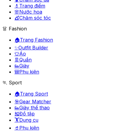
💄
Trang điểm
🌸
Nước hoa
💇
Chăm sóc tóc
👗 Fashion
🏠
Trang Fashion
✨
Outfit Builder
👕
Áo
👖
Quần
👟
Giày
🎒
Phụ kiện
🏃 Sport
🏠
Trang Sport
🎯
Gear Matcher
👟
Giày thể thao
🎽
Đồ tập
🏋️
Dụng cụ
🥤
Phụ kiện