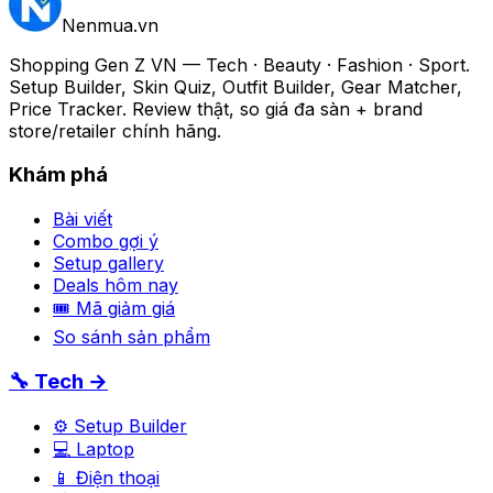
Nenmua
.vn
Shopping Gen Z VN — Tech · Beauty · Fashion · Sport.
Setup Builder, Skin Quiz, Outfit Builder, Gear Matcher,
Price Tracker. Review thật, so giá đa sàn + brand
store/retailer chính hãng.
Khám phá
Bài viết
Combo gợi ý
Setup gallery
Deals hôm nay
🎟 Mã giảm giá
So sánh sản phẩm
🔧 Tech →
⚙️ Setup Builder
💻 Laptop
📱 Điện thoại