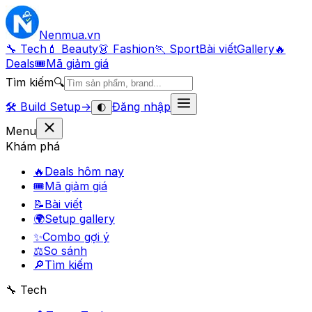
Nenmua
.vn
🔧 Tech
💄 Beauty
👗 Fashion
🏃 Sport
Bài viết
Gallery
🔥
Deals
🎟
Mã giảm giá
Tìm kiếm
🔍
🛠️
Build Setup
→
Đăng nhập
🌓
Menu
Khám phá
🔥
Deals hôm nay
🎟
Mã giảm giá
📝
Bài viết
🌍
Setup gallery
✨
Combo gợi ý
⚖️
So sánh
🔎
Tìm kiếm
🔧 Tech