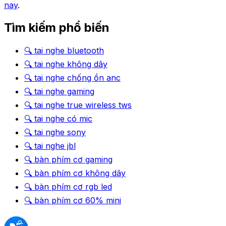
nay
.
Tìm kiếm phổ biến
🔍
tai nghe bluetooth
🔍
tai nghe không dây
🔍
tai nghe chống ồn anc
🔍
tai nghe gaming
🔍
tai nghe true wireless tws
🔍
tai nghe có mic
🔍
tai nghe sony
🔍
tai nghe jbl
🔍
bàn phím cơ gaming
🔍
bàn phím cơ không dây
🔍
bàn phím cơ rgb led
🔍
bàn phím cơ 60% mini