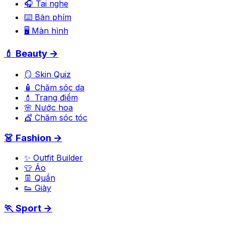
🎧 Tai nghe
⌨️ Bàn phím
🖥️ Màn hình
💄 Beauty →
🪞 Skin Quiz
🧴 Chăm sóc da
💄 Trang điểm
🌸 Nước hoa
💇 Chăm sóc tóc
👗 Fashion →
✨ Outfit Builder
👕 Áo
👖 Quần
👟 Giày
🏃 Sport →