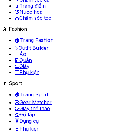
💄
Trang điểm
🌸
Nước hoa
💇
Chăm sóc tóc
👗 Fashion
🏠
Trang Fashion
✨
Outfit Builder
👕
Áo
👖
Quần
👟
Giày
🎒
Phụ kiện
🏃 Sport
🏠
Trang Sport
🎯
Gear Matcher
👟
Giày thể thao
🎽
Đồ tập
🏋️
Dụng cụ
🥤
Phụ kiện