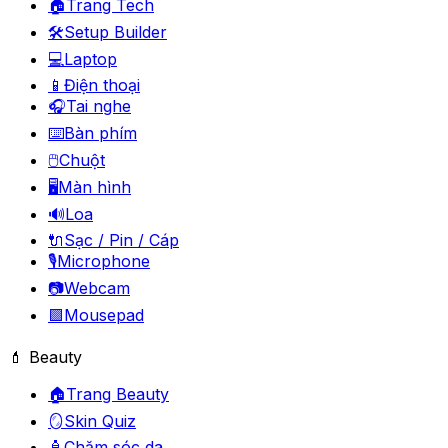
🏠
Trang Tech
🛠️
Setup Builder
💻
Laptop
📱
Điện thoại
🎧
Tai nghe
⌨️
Bàn phím
🖱️
Chuột
🖥️
Màn hình
🔊
Loa
🔌
Sạc / Pin / Cáp
🎙️
Microphone
📷
Webcam
🟪
Mousepad
💄 Beauty
🏠
Trang Beauty
🪞
Skin Quiz
🧴
Chăm sóc da