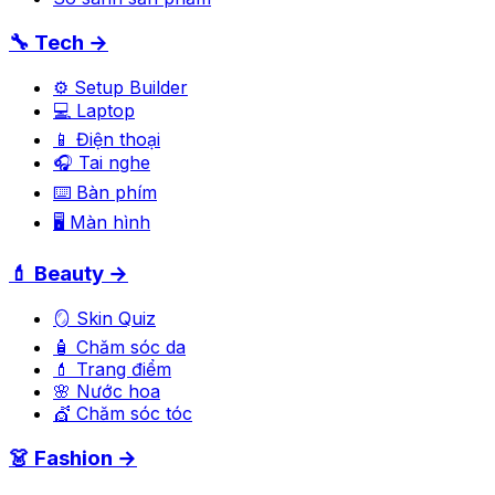
🔧 Tech →
⚙️ Setup Builder
💻 Laptop
📱 Điện thoại
🎧 Tai nghe
⌨️ Bàn phím
🖥️ Màn hình
💄 Beauty →
🪞 Skin Quiz
🧴 Chăm sóc da
💄 Trang điểm
🌸 Nước hoa
💇 Chăm sóc tóc
👗 Fashion →