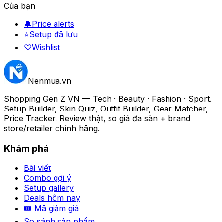
Của bạn
🔔
Price alerts
⭐
Setup đã lưu
♡
Wishlist
Nenmua
.vn
Shopping Gen Z VN — Tech · Beauty · Fashion · Sport.
Setup Builder, Skin Quiz, Outfit Builder, Gear Matcher,
Price Tracker. Review thật, so giá đa sàn + brand
store/retailer chính hãng.
Khám phá
Bài viết
Combo gợi ý
Setup gallery
Deals hôm nay
🎟 Mã giảm giá
So sánh sản phẩm