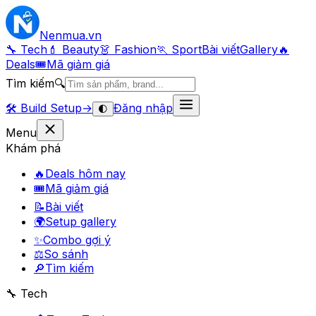
Nenmua
.vn
🔧 Tech
💄 Beauty
👗 Fashion
🏃 Sport
Bài viết
Gallery
🔥
Deals
🎟
Mã giảm giá
Tìm kiếm
🔍
🛠️
Build Setup
→
Đăng nhập
🌓
Menu
Khám phá
🔥
Deals hôm nay
🎟
Mã giảm giá
📝
Bài viết
🌍
Setup gallery
✨
Combo gợi ý
⚖️
So sánh
🔎
Tìm kiếm
🔧 Tech