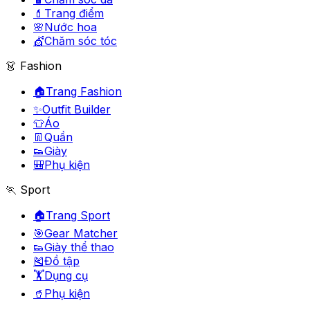
💄
Trang điểm
🌸
Nước hoa
💇
Chăm sóc tóc
👗 Fashion
🏠
Trang Fashion
✨
Outfit Builder
👕
Áo
👖
Quần
👟
Giày
🎒
Phụ kiện
🏃 Sport
🏠
Trang Sport
🎯
Gear Matcher
👟
Giày thể thao
🎽
Đồ tập
🏋️
Dụng cụ
🥤
Phụ kiện