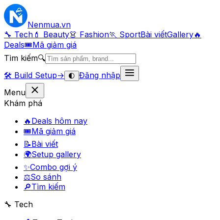
Nenmua
.vn
🔧 Tech
💄 Beauty
👗 Fashion
🏃 Sport
Bài viết
Gallery
🔥
Deals
🎟
Mã giảm giá
Tìm kiếm
🔍
🛠️
Build Setup
→
Đăng nhập
🌓
Menu
Khám phá
🔥
Deals hôm nay
🎟
Mã giảm giá
📝
Bài viết
🌍
Setup gallery
✨
Combo gợi ý
⚖️
So sánh
🔎
Tìm kiếm
🔧 Tech