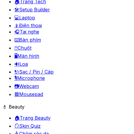
🏠
Trang Tech
🛠️
Setup Builder
💻
Laptop
📱
Điện thoại
🎧
Tai nghe
⌨️
Bàn phím
🖱️
Chuột
🖥️
Màn hình
🔊
Loa
🔌
Sạc / Pin / Cáp
🎙️
Microphone
📷
Webcam
🟪
Mousepad
💄 Beauty
🏠
Trang Beauty
🪞
Skin Quiz
🧴
Chăm sóc da