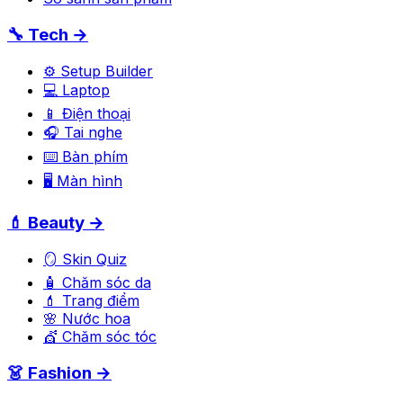
🔧 Tech →
⚙️ Setup Builder
💻 Laptop
📱 Điện thoại
🎧 Tai nghe
⌨️ Bàn phím
🖥️ Màn hình
💄 Beauty →
🪞 Skin Quiz
🧴 Chăm sóc da
💄 Trang điểm
🌸 Nước hoa
💇 Chăm sóc tóc
👗 Fashion →