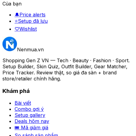
Của bạn
🔔
Price alerts
⭐
Setup đã lưu
♡
Wishlist
Nenmua
.vn
Shopping Gen Z VN — Tech · Beauty · Fashion · Sport.
Setup Builder, Skin Quiz, Outfit Builder, Gear Matcher,
Price Tracker. Review thật, so giá đa sàn + brand
store/retailer chính hãng.
Khám phá
Bài viết
Combo gợi ý
Setup gallery
Deals hôm nay
🎟 Mã giảm giá
So sánh sản phẩm