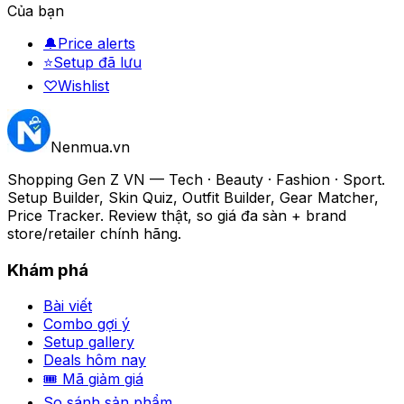
Của bạn
🔔
Price alerts
⭐
Setup đã lưu
♡
Wishlist
Nenmua
.vn
Shopping Gen Z VN — Tech · Beauty · Fashion · Sport.
Setup Builder, Skin Quiz, Outfit Builder, Gear Matcher,
Price Tracker. Review thật, so giá đa sàn + brand
store/retailer chính hãng.
Khám phá
Bài viết
Combo gợi ý
Setup gallery
Deals hôm nay
🎟 Mã giảm giá
So sánh sản phẩm