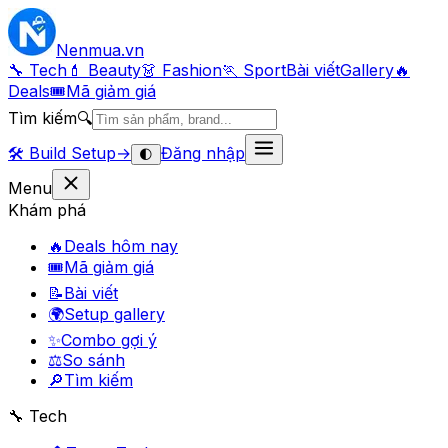
Nenmua
.vn
🔧 Tech
💄 Beauty
👗 Fashion
🏃 Sport
Bài viết
Gallery
🔥
Deals
🎟
Mã giảm giá
Tìm kiếm
🔍
🛠️
Build Setup
→
Đăng nhập
🌓
Menu
Khám phá
🔥
Deals hôm nay
🎟
Mã giảm giá
📝
Bài viết
🌍
Setup gallery
✨
Combo gợi ý
⚖️
So sánh
🔎
Tìm kiếm
🔧 Tech