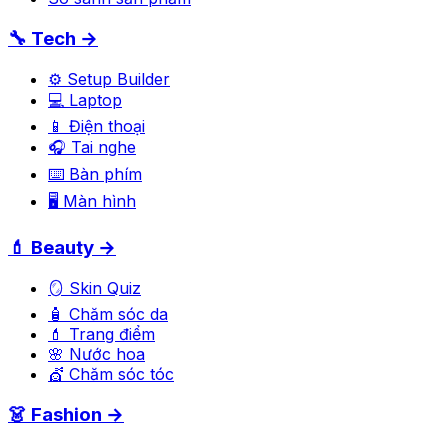
🔧 Tech →
⚙️ Setup Builder
💻 Laptop
📱 Điện thoại
🎧 Tai nghe
⌨️ Bàn phím
🖥️ Màn hình
💄 Beauty →
🪞 Skin Quiz
🧴 Chăm sóc da
💄 Trang điểm
🌸 Nước hoa
💇 Chăm sóc tóc
👗 Fashion →