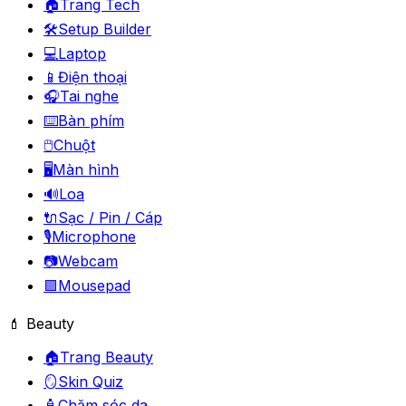
🏠
Trang Tech
🛠️
Setup Builder
💻
Laptop
📱
Điện thoại
🎧
Tai nghe
⌨️
Bàn phím
🖱️
Chuột
🖥️
Màn hình
🔊
Loa
🔌
Sạc / Pin / Cáp
🎙️
Microphone
📷
Webcam
🟪
Mousepad
💄 Beauty
🏠
Trang Beauty
🪞
Skin Quiz
🧴
Chăm sóc da