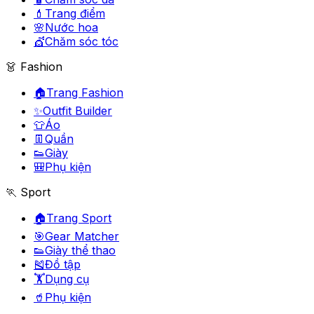
💄
Trang điểm
🌸
Nước hoa
💇
Chăm sóc tóc
👗 Fashion
🏠
Trang Fashion
✨
Outfit Builder
👕
Áo
👖
Quần
👟
Giày
🎒
Phụ kiện
🏃 Sport
🏠
Trang Sport
🎯
Gear Matcher
👟
Giày thể thao
🎽
Đồ tập
🏋️
Dụng cụ
🥤
Phụ kiện