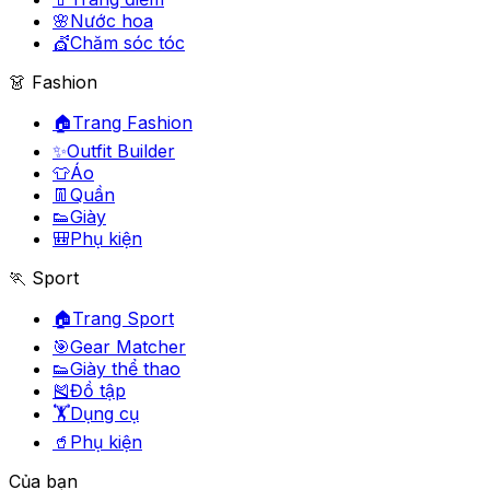
🌸
Nước hoa
💇
Chăm sóc tóc
👗 Fashion
🏠
Trang Fashion
✨
Outfit Builder
👕
Áo
👖
Quần
👟
Giày
🎒
Phụ kiện
🏃 Sport
🏠
Trang Sport
🎯
Gear Matcher
👟
Giày thể thao
🎽
Đồ tập
🏋️
Dụng cụ
🥤
Phụ kiện
Của bạn