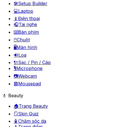
🛠️
Setup Builder
💻
Laptop
📱
Điện thoại
🎧
Tai nghe
⌨️
Bàn phím
🖱️
Chuột
🖥️
Màn hình
🔊
Loa
🔌
Sạc / Pin / Cáp
🎙️
Microphone
📷
Webcam
🟪
Mousepad
💄 Beauty
🏠
Trang Beauty
🪞
Skin Quiz
🧴
Chăm sóc da
💄
Trang điểm