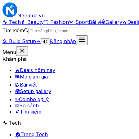
Nenmua
.vn
🔧 Tech
💄 Beauty
👗 Fashion
🏃 Sport
Bài viết
Gallery
🔥
Deal
Tìm kiếm
🔍
🛠️
Build Setup
→
Đăng nhập
🌓
Menu
Khám phá
🔥
Deals hôm nay
🎟
Mã giảm giá
📝
Bài viết
🌍
Setup gallery
✨
Combo gợi ý
⚖️
So sánh
🔎
Tìm kiếm
🔧 Tech
🏠
Trang Tech