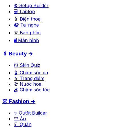
⚙️ Setup Builder
💻 Laptop
📱 Điện thoại
🎧 Tai nghe
⌨️ Bàn phím
🖥️ Màn hình
💄 Beauty →
🪞 Skin Quiz
🧴 Chăm sóc da
💄 Trang điểm
🌸 Nước hoa
💇 Chăm sóc tóc
👗 Fashion →
✨ Outfit Builder
👕 Áo
👖 Quần