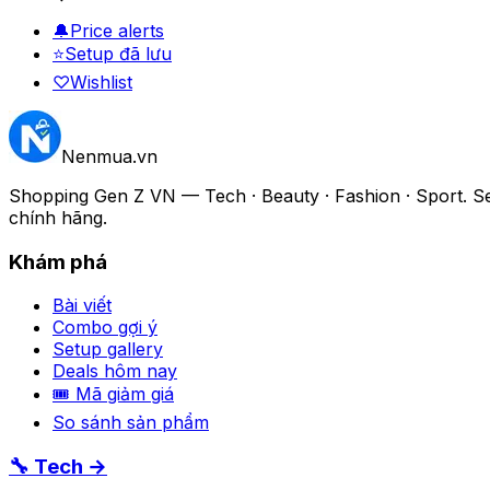
🔔
Price alerts
⭐
Setup đã lưu
♡
Wishlist
Nenmua
.vn
Shopping Gen Z VN — Tech · Beauty · Fashion · Sport. Setu
chính hãng.
Khám phá
Bài viết
Combo gợi ý
Setup gallery
Deals hôm nay
🎟 Mã giảm giá
So sánh sản phẩm
🔧 Tech →