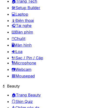
🏠
Trang Tech
🛠️
Setup Builder
💻
Laptop
📱
Điện thoại
🎧
Tai nghe
⌨️
Bàn phím
🖱️
Chuột
🖥️
Màn hình
🔊
Loa
🔌
Sạc / Pin / Cáp
🎙️
Microphone
📷
Webcam
🟪
Mousepad
💄 Beauty
🏠
Trang Beauty
🪞
Skin Quiz
🧴
Chăm sóc da