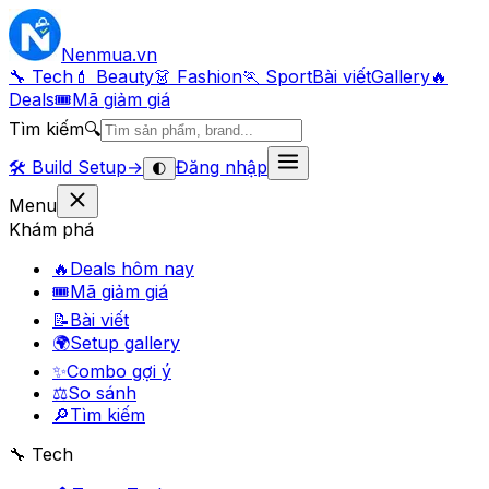
Nenmua
.vn
🔧 Tech
💄 Beauty
👗 Fashion
🏃 Sport
Bài viết
Gallery
🔥
Deals
🎟
Mã giảm giá
Tìm kiếm
🔍
🛠️
Build Setup
→
Đăng nhập
🌓
Menu
Khám phá
🔥
Deals hôm nay
🎟
Mã giảm giá
📝
Bài viết
🌍
Setup gallery
✨
Combo gợi ý
⚖️
So sánh
🔎
Tìm kiếm
🔧 Tech