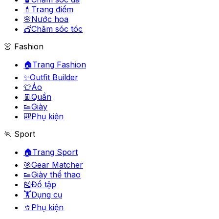
💄
Trang điểm
🌸
Nước hoa
💇
Chăm sóc tóc
👗 Fashion
🏠
Trang Fashion
✨
Outfit Builder
👕
Áo
👖
Quần
👟
Giày
🎒
Phụ kiện
🏃 Sport
🏠
Trang Sport
🎯
Gear Matcher
👟
Giày thể thao
🎽
Đồ tập
🏋️
Dụng cụ
🥤
Phụ kiện