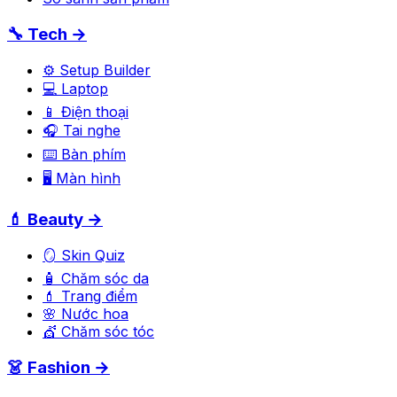
🔧 Tech →
⚙️ Setup Builder
💻 Laptop
📱 Điện thoại
🎧 Tai nghe
⌨️ Bàn phím
🖥️ Màn hình
💄 Beauty →
🪞 Skin Quiz
🧴 Chăm sóc da
💄 Trang điểm
🌸 Nước hoa
💇 Chăm sóc tóc
👗 Fashion →