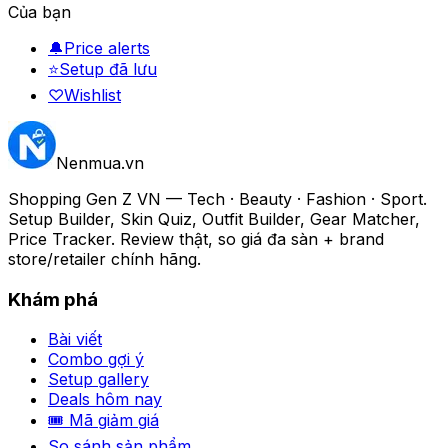
Của bạn
🔔
Price alerts
⭐
Setup đã lưu
♡
Wishlist
Nenmua
.vn
Shopping Gen Z VN — Tech · Beauty · Fashion · Sport.
Setup Builder, Skin Quiz, Outfit Builder, Gear Matcher,
Price Tracker. Review thật, so giá đa sàn + brand
store/retailer chính hãng.
Khám phá
Bài viết
Combo gợi ý
Setup gallery
Deals hôm nay
🎟 Mã giảm giá
So sánh sản phẩm