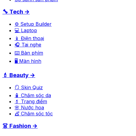
🔧 Tech →
⚙️ Setup Builder
💻 Laptop
📱 Điện thoại
🎧 Tai nghe
⌨️ Bàn phím
🖥️ Màn hình
💄 Beauty →
🪞 Skin Quiz
🧴 Chăm sóc da
💄 Trang điểm
🌸 Nước hoa
💇 Chăm sóc tóc
👗 Fashion →