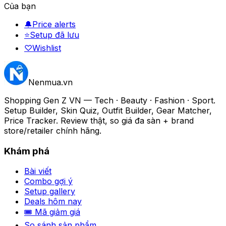
Của bạn
🔔
Price alerts
⭐
Setup đã lưu
♡
Wishlist
Nenmua
.vn
Shopping Gen Z VN — Tech · Beauty · Fashion · Sport.
Setup Builder, Skin Quiz, Outfit Builder, Gear Matcher,
Price Tracker. Review thật, so giá đa sàn + brand
store/retailer chính hãng.
Khám phá
Bài viết
Combo gợi ý
Setup gallery
Deals hôm nay
🎟 Mã giảm giá
So sánh sản phẩm