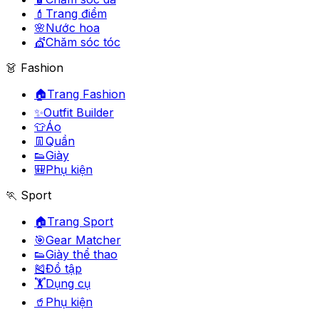
💄
Trang điểm
🌸
Nước hoa
💇
Chăm sóc tóc
👗 Fashion
🏠
Trang Fashion
✨
Outfit Builder
👕
Áo
👖
Quần
👟
Giày
🎒
Phụ kiện
🏃 Sport
🏠
Trang Sport
🎯
Gear Matcher
👟
Giày thể thao
🎽
Đồ tập
🏋️
Dụng cụ
🥤
Phụ kiện