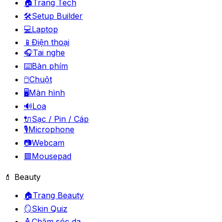
🏠
Trang Tech
🛠️
Setup Builder
💻
Laptop
📱
Điện thoại
🎧
Tai nghe
⌨️
Bàn phím
🖱️
Chuột
🖥️
Màn hình
🔊
Loa
🔌
Sạc / Pin / Cáp
🎙️
Microphone
📷
Webcam
🟪
Mousepad
💄 Beauty
🏠
Trang Beauty
🪞
Skin Quiz
🧴
Chăm sóc da