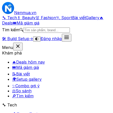
Nenmua
.vn
🔧 Tech
💄 Beauty
👗 Fashion
🏃 Sport
Bài viết
Gallery
🔥
Deals
🎟
Mã giảm giá
Tìm kiếm
🔍
🛠️
Build Setup
→
Đăng nhập
🌓
Menu
Khám phá
🔥
Deals hôm nay
🎟
Mã giảm giá
📝
Bài viết
🌍
Setup gallery
✨
Combo gợi ý
⚖️
So sánh
🔎
Tìm kiếm
🔧 Tech