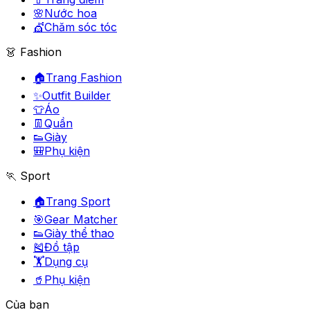
🌸
Nước hoa
💇
Chăm sóc tóc
👗 Fashion
🏠
Trang Fashion
✨
Outfit Builder
👕
Áo
👖
Quần
👟
Giày
🎒
Phụ kiện
🏃 Sport
🏠
Trang Sport
🎯
Gear Matcher
👟
Giày thể thao
🎽
Đồ tập
🏋️
Dụng cụ
🥤
Phụ kiện
Của bạn