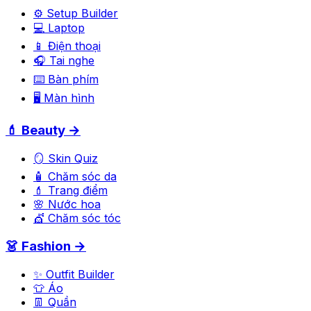
⚙️ Setup Builder
💻 Laptop
📱 Điện thoại
🎧 Tai nghe
⌨️ Bàn phím
🖥️ Màn hình
💄 Beauty →
🪞 Skin Quiz
🧴 Chăm sóc da
💄 Trang điểm
🌸 Nước hoa
💇 Chăm sóc tóc
👗 Fashion →
✨ Outfit Builder
👕 Áo
👖 Quần