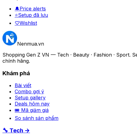
🔔
Price alerts
⭐
Setup đã lưu
♡
Wishlist
Nenmua
.vn
Shopping Gen Z VN — Tech · Beauty · Fashion · Sport. Setu
chính hãng.
Khám phá
Bài viết
Combo gợi ý
Setup gallery
Deals hôm nay
🎟 Mã giảm giá
So sánh sản phẩm
🔧 Tech →