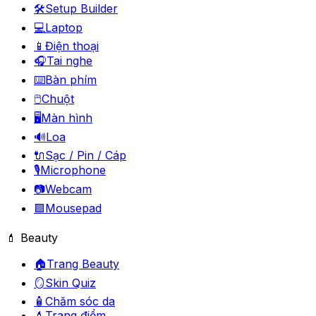
🛠️
Setup Builder
💻
Laptop
📱
Điện thoại
🎧
Tai nghe
⌨️
Bàn phím
🖱️
Chuột
🖥️
Màn hình
🔊
Loa
🔌
Sạc / Pin / Cáp
🎙️
Microphone
📷
Webcam
🟪
Mousepad
💄 Beauty
🏠
Trang Beauty
🪞
Skin Quiz
🧴
Chăm sóc da
💄
Trang điểm