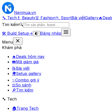
Nenmua
.vn
🔧 Tech
💄 Beauty
👗 Fashion
🏃 Sport
Bài viết
Gallery
🔥
Deal
Tìm kiếm
🔍
🛠️
Build Setup
→
Đăng nhập
🌓
Menu
Khám phá
🔥
Deals hôm nay
🎟
Mã giảm giá
📝
Bài viết
🌍
Setup gallery
✨
Combo gợi ý
⚖️
So sánh
🔎
Tìm kiếm
🔧 Tech
🏠
Trang Tech