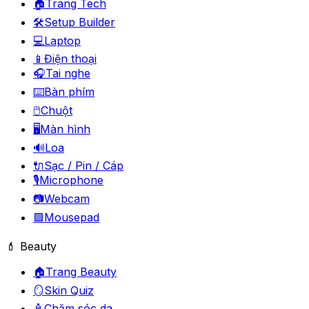
🏠
Trang Tech
🛠️
Setup Builder
💻
Laptop
📱
Điện thoại
🎧
Tai nghe
⌨️
Bàn phím
🖱️
Chuột
🖥️
Màn hình
🔊
Loa
🔌
Sạc / Pin / Cáp
🎙️
Microphone
📷
Webcam
🟪
Mousepad
💄 Beauty
🏠
Trang Beauty
🪞
Skin Quiz
🧴
Chăm sóc da