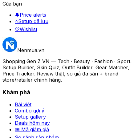
Của bạn
🔔
Price alerts
⭐
Setup đã lưu
♡
Wishlist
Nenmua
.vn
Shopping Gen Z VN — Tech · Beauty · Fashion · Sport.
Setup Builder, Skin Quiz, Outfit Builder, Gear Matcher,
Price Tracker. Review thật, so giá đa sàn + brand
store/retailer chính hãng.
Khám phá
Bài viết
Combo gợi ý
Setup gallery
Deals hôm nay
🎟 Mã giảm giá
So sánh sản phẩm