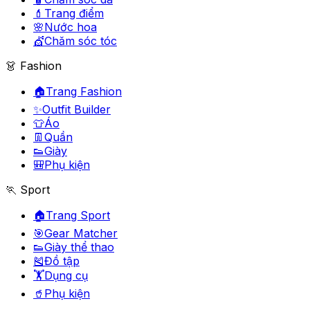
💄
Trang điểm
🌸
Nước hoa
💇
Chăm sóc tóc
👗 Fashion
🏠
Trang Fashion
✨
Outfit Builder
👕
Áo
👖
Quần
👟
Giày
🎒
Phụ kiện
🏃 Sport
🏠
Trang Sport
🎯
Gear Matcher
👟
Giày thể thao
🎽
Đồ tập
🏋️
Dụng cụ
🥤
Phụ kiện