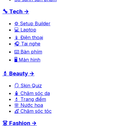
🔧 Tech →
⚙️ Setup Builder
💻 Laptop
📱 Điện thoại
🎧 Tai nghe
⌨️ Bàn phím
🖥️ Màn hình
💄 Beauty →
🪞 Skin Quiz
🧴 Chăm sóc da
💄 Trang điểm
🌸 Nước hoa
💇 Chăm sóc tóc
👗 Fashion →