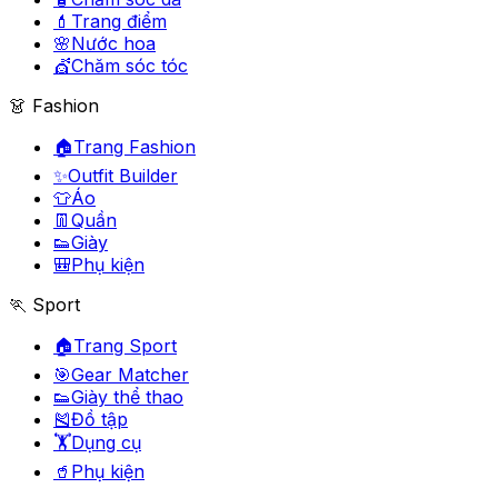
💄
Trang điểm
🌸
Nước hoa
💇
Chăm sóc tóc
👗 Fashion
🏠
Trang Fashion
✨
Outfit Builder
👕
Áo
👖
Quần
👟
Giày
🎒
Phụ kiện
🏃 Sport
🏠
Trang Sport
🎯
Gear Matcher
👟
Giày thể thao
🎽
Đồ tập
🏋️
Dụng cụ
🥤
Phụ kiện