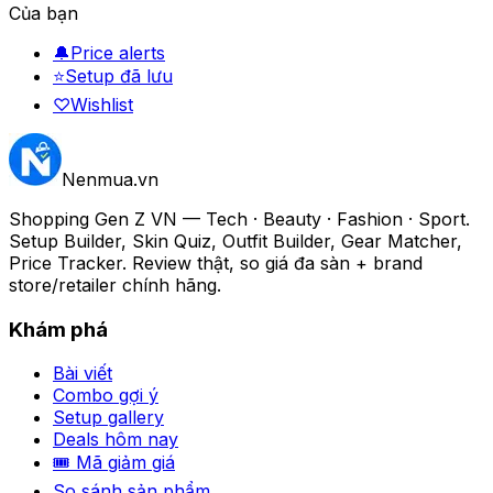
Của bạn
🔔
Price alerts
⭐
Setup đã lưu
♡
Wishlist
Nenmua
.vn
Shopping Gen Z VN — Tech · Beauty · Fashion · Sport.
Setup Builder, Skin Quiz, Outfit Builder, Gear Matcher,
Price Tracker. Review thật, so giá đa sàn + brand
store/retailer chính hãng.
Khám phá
Bài viết
Combo gợi ý
Setup gallery
Deals hôm nay
🎟 Mã giảm giá
So sánh sản phẩm