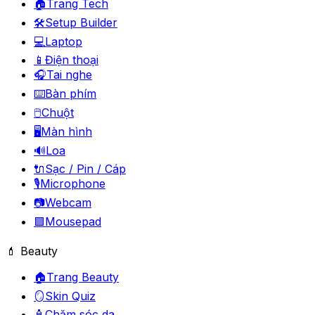
🏠
Trang Tech
🛠️
Setup Builder
💻
Laptop
📱
Điện thoại
🎧
Tai nghe
⌨️
Bàn phím
🖱️
Chuột
🖥️
Màn hình
🔊
Loa
🔌
Sạc / Pin / Cáp
🎙️
Microphone
📷
Webcam
🟪
Mousepad
💄 Beauty
🏠
Trang Beauty
🪞
Skin Quiz
🧴
Chăm sóc da