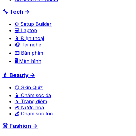
🔧 Tech →
⚙️ Setup Builder
💻 Laptop
📱 Điện thoại
🎧 Tai nghe
⌨️ Bàn phím
🖥️ Màn hình
💄 Beauty →
🪞 Skin Quiz
🧴 Chăm sóc da
💄 Trang điểm
🌸 Nước hoa
💇 Chăm sóc tóc
👗 Fashion →