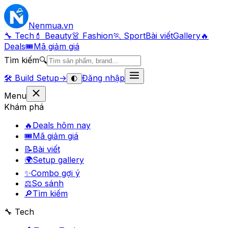
Nenmua
.vn
🔧 Tech
💄 Beauty
👗 Fashion
🏃 Sport
Bài viết
Gallery
🔥
Deals
🎟
Mã giảm giá
Tìm kiếm
🔍
🛠️
Build Setup
→
Đăng nhập
🌓
Menu
Khám phá
🔥
Deals hôm nay
🎟
Mã giảm giá
📝
Bài viết
🌍
Setup gallery
✨
Combo gợi ý
⚖️
So sánh
🔎
Tìm kiếm
🔧 Tech