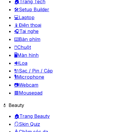
🏠
Trang Tech
🛠️
Setup Builder
💻
Laptop
📱
Điện thoại
🎧
Tai nghe
⌨️
Bàn phím
🖱️
Chuột
🖥️
Màn hình
🔊
Loa
🔌
Sạc / Pin / Cáp
🎙️
Microphone
📷
Webcam
🟪
Mousepad
💄 Beauty
🏠
Trang Beauty
🪞
Skin Quiz
🧴
Chăm sóc da