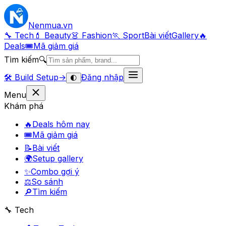
Nenmua
.vn
🔧 Tech
💄 Beauty
👗 Fashion
🏃 Sport
Bài viết
Gallery
🔥
Deals
🎟
Mã giảm giá
Tìm kiếm
🔍
🛠️
Build Setup
→
Đăng nhập
🌓
Menu
Khám phá
🔥
Deals hôm nay
🎟
Mã giảm giá
📝
Bài viết
🌍
Setup gallery
✨
Combo gợi ý
⚖️
So sánh
🔎
Tìm kiếm
🔧 Tech