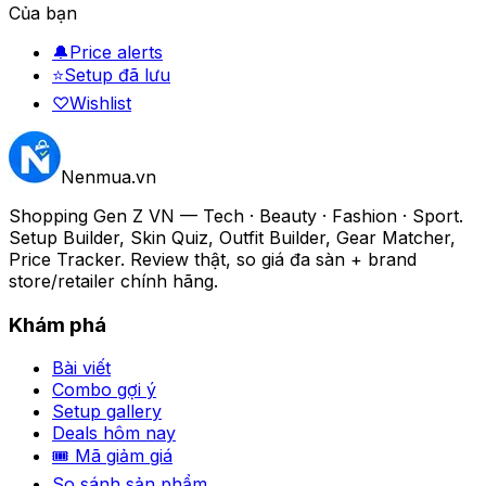
Của bạn
🔔
Price alerts
⭐
Setup đã lưu
♡
Wishlist
Nenmua
.vn
Shopping Gen Z VN — Tech · Beauty · Fashion · Sport.
Setup Builder, Skin Quiz, Outfit Builder, Gear Matcher,
Price Tracker. Review thật, so giá đa sàn + brand
store/retailer chính hãng.
Khám phá
Bài viết
Combo gợi ý
Setup gallery
Deals hôm nay
🎟 Mã giảm giá
So sánh sản phẩm