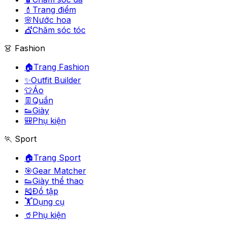
💄
Trang điểm
🌸
Nước hoa
💇
Chăm sóc tóc
👗 Fashion
🏠
Trang Fashion
✨
Outfit Builder
👕
Áo
👖
Quần
👟
Giày
🎒
Phụ kiện
🏃 Sport
🏠
Trang Sport
🎯
Gear Matcher
👟
Giày thể thao
🎽
Đồ tập
🏋️
Dụng cụ
🥤
Phụ kiện