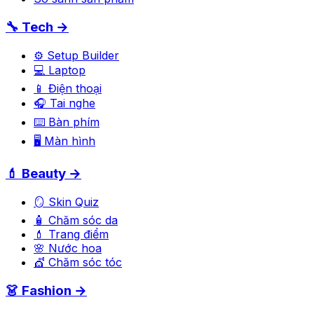
🔧 Tech →
⚙️ Setup Builder
💻 Laptop
📱 Điện thoại
🎧 Tai nghe
⌨️ Bàn phím
🖥️ Màn hình
💄 Beauty →
🪞 Skin Quiz
🧴 Chăm sóc da
💄 Trang điểm
🌸 Nước hoa
💇 Chăm sóc tóc
👗 Fashion →