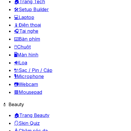
🏠
Trang Tech
🛠️
Setup Builder
💻
Laptop
📱
Điện thoại
🎧
Tai nghe
⌨️
Bàn phím
🖱️
Chuột
🖥️
Màn hình
🔊
Loa
🔌
Sạc / Pin / Cáp
🎙️
Microphone
📷
Webcam
🟪
Mousepad
💄 Beauty
🏠
Trang Beauty
🪞
Skin Quiz
🧴
Chăm sóc da