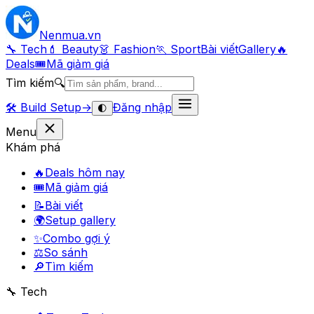
Nenmua
.vn
🔧 Tech
💄 Beauty
👗 Fashion
🏃 Sport
Bài viết
Gallery
🔥
Deals
🎟
Mã giảm giá
Tìm kiếm
🔍
🛠️
Build Setup
→
Đăng nhập
🌓
Menu
Khám phá
🔥
Deals hôm nay
🎟
Mã giảm giá
📝
Bài viết
🌍
Setup gallery
✨
Combo gợi ý
⚖️
So sánh
🔎
Tìm kiếm
🔧 Tech