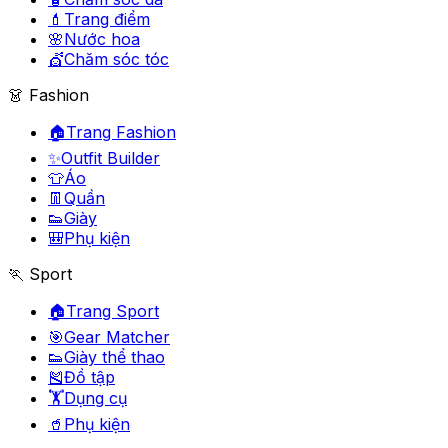
💄
Trang điểm
🌸
Nước hoa
💇
Chăm sóc tóc
👗 Fashion
🏠
Trang Fashion
✨
Outfit Builder
👕
Áo
👖
Quần
👟
Giày
🎒
Phụ kiện
🏃 Sport
🏠
Trang Sport
🎯
Gear Matcher
👟
Giày thể thao
🎽
Đồ tập
🏋️
Dụng cụ
🥤
Phụ kiện