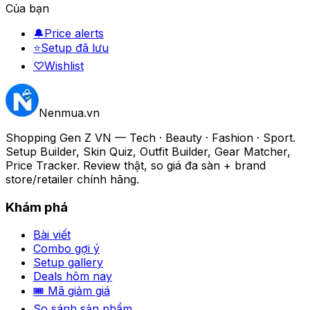
Của bạn
🔔
Price alerts
⭐
Setup đã lưu
♡
Wishlist
Nenmua
.vn
Shopping Gen Z VN — Tech · Beauty · Fashion · Sport.
Setup Builder, Skin Quiz, Outfit Builder, Gear Matcher,
Price Tracker. Review thật, so giá đa sàn + brand
store/retailer chính hãng.
Khám phá
Bài viết
Combo gợi ý
Setup gallery
Deals hôm nay
🎟 Mã giảm giá
So sánh sản phẩm