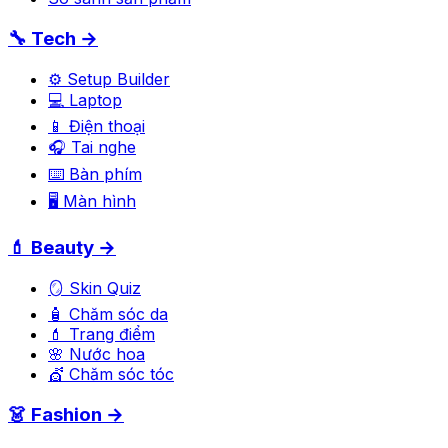
🔧 Tech →
⚙️ Setup Builder
💻 Laptop
📱 Điện thoại
🎧 Tai nghe
⌨️ Bàn phím
🖥️ Màn hình
💄 Beauty →
🪞 Skin Quiz
🧴 Chăm sóc da
💄 Trang điểm
🌸 Nước hoa
💇 Chăm sóc tóc
👗 Fashion →