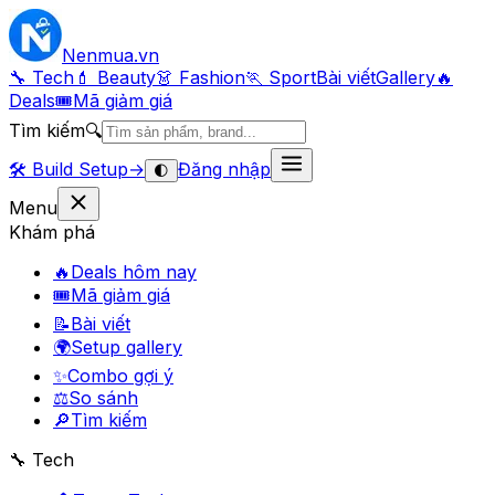
Nenmua
.vn
🔧 Tech
💄 Beauty
👗 Fashion
🏃 Sport
Bài viết
Gallery
🔥
Deals
🎟
Mã giảm giá
Tìm kiếm
🔍
🛠️
Build Setup
→
Đăng nhập
🌓
Menu
Khám phá
🔥
Deals hôm nay
🎟
Mã giảm giá
📝
Bài viết
🌍
Setup gallery
✨
Combo gợi ý
⚖️
So sánh
🔎
Tìm kiếm
🔧 Tech