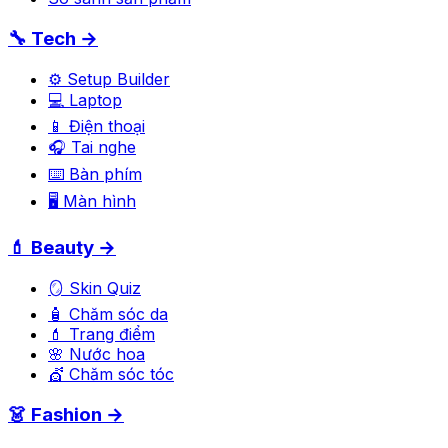
🔧 Tech →
⚙️ Setup Builder
💻 Laptop
📱 Điện thoại
🎧 Tai nghe
⌨️ Bàn phím
🖥️ Màn hình
💄 Beauty →
🪞 Skin Quiz
🧴 Chăm sóc da
💄 Trang điểm
🌸 Nước hoa
💇 Chăm sóc tóc
👗 Fashion →