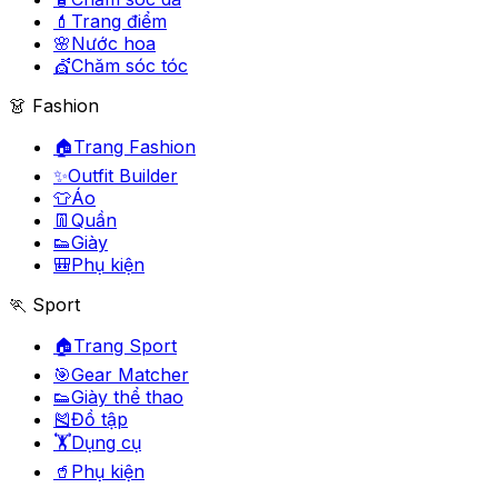
💄
Trang điểm
🌸
Nước hoa
💇
Chăm sóc tóc
👗 Fashion
🏠
Trang Fashion
✨
Outfit Builder
👕
Áo
👖
Quần
👟
Giày
🎒
Phụ kiện
🏃 Sport
🏠
Trang Sport
🎯
Gear Matcher
👟
Giày thể thao
🎽
Đồ tập
🏋️
Dụng cụ
🥤
Phụ kiện