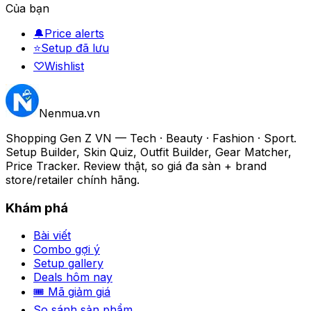
Của bạn
🔔
Price alerts
⭐
Setup đã lưu
♡
Wishlist
Nenmua
.vn
Shopping Gen Z VN — Tech · Beauty · Fashion · Sport.
Setup Builder, Skin Quiz, Outfit Builder, Gear Matcher,
Price Tracker. Review thật, so giá đa sàn + brand
store/retailer chính hãng.
Khám phá
Bài viết
Combo gợi ý
Setup gallery
Deals hôm nay
🎟 Mã giảm giá
So sánh sản phẩm