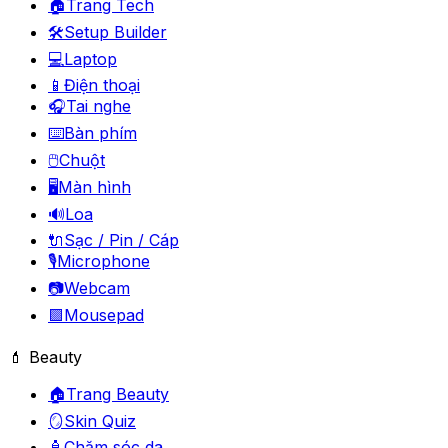
🏠
Trang Tech
🛠️
Setup Builder
💻
Laptop
📱
Điện thoại
🎧
Tai nghe
⌨️
Bàn phím
🖱️
Chuột
🖥️
Màn hình
🔊
Loa
🔌
Sạc / Pin / Cáp
🎙️
Microphone
📷
Webcam
🟪
Mousepad
💄 Beauty
🏠
Trang Beauty
🪞
Skin Quiz
🧴
Chăm sóc da