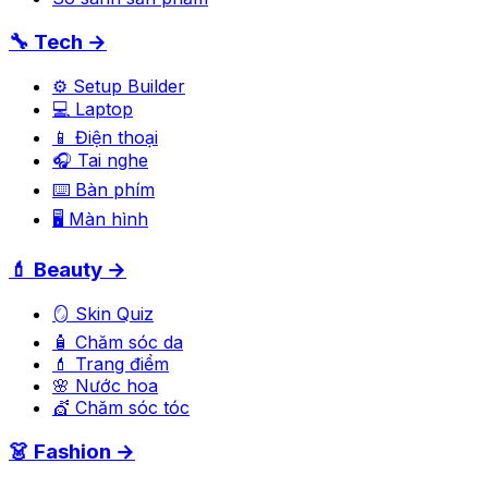
🔧 Tech →
⚙️ Setup Builder
💻 Laptop
📱 Điện thoại
🎧 Tai nghe
⌨️ Bàn phím
🖥️ Màn hình
💄 Beauty →
🪞 Skin Quiz
🧴 Chăm sóc da
💄 Trang điểm
🌸 Nước hoa
💇 Chăm sóc tóc
👗 Fashion →