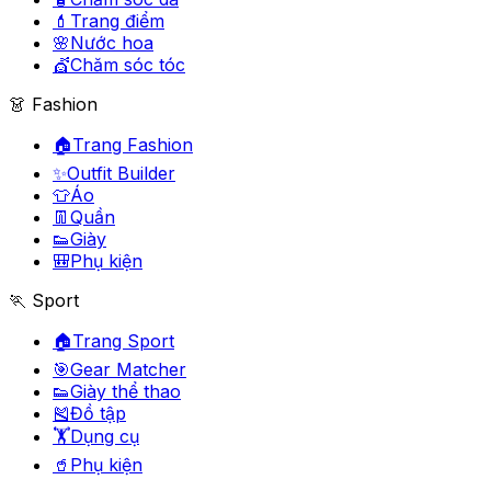
💄
Trang điểm
🌸
Nước hoa
💇
Chăm sóc tóc
👗 Fashion
🏠
Trang Fashion
✨
Outfit Builder
👕
Áo
👖
Quần
👟
Giày
🎒
Phụ kiện
🏃 Sport
🏠
Trang Sport
🎯
Gear Matcher
👟
Giày thể thao
🎽
Đồ tập
🏋️
Dụng cụ
🥤
Phụ kiện