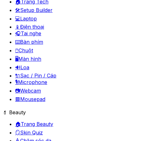
🏠
Trang Tech
🛠️
Setup Builder
💻
Laptop
📱
Điện thoại
🎧
Tai nghe
⌨️
Bàn phím
🖱️
Chuột
🖥️
Màn hình
🔊
Loa
🔌
Sạc / Pin / Cáp
🎙️
Microphone
📷
Webcam
🟪
Mousepad
💄 Beauty
🏠
Trang Beauty
🪞
Skin Quiz
🧴
Chăm sóc da