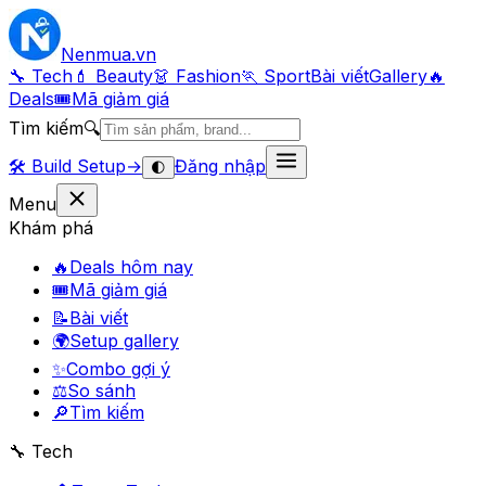
Nenmua
.vn
🔧 Tech
💄 Beauty
👗 Fashion
🏃 Sport
Bài viết
Gallery
🔥
Deals
🎟
Mã giảm giá
Tìm kiếm
🔍
🛠️
Build Setup
→
Đăng nhập
🌓
Menu
Khám phá
🔥
Deals hôm nay
🎟
Mã giảm giá
📝
Bài viết
🌍
Setup gallery
✨
Combo gợi ý
⚖️
So sánh
🔎
Tìm kiếm
🔧 Tech