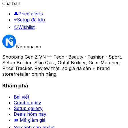
Của bạn
🔔
Price alerts
⭐
Setup đã lưu
♡
Wishlist
Nenmua
.vn
Shopping Gen Z VN — Tech · Beauty · Fashion · Sport.
Setup Builder, Skin Quiz, Outfit Builder, Gear Matcher,
Price Tracker. Review thật, so giá đa sàn + brand
store/retailer chính hãng.
Khám phá
Bài viết
Combo gợi ý
Setup gallery
Deals hôm nay
🎟 Mã giảm giá
So sánh sản phẩm