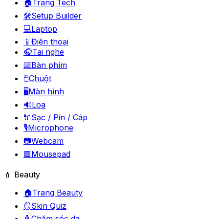
🏠
Trang Tech
🛠️
Setup Builder
💻
Laptop
📱
Điện thoại
🎧
Tai nghe
⌨️
Bàn phím
🖱️
Chuột
🖥️
Màn hình
🔊
Loa
🔌
Sạc / Pin / Cáp
🎙️
Microphone
📷
Webcam
🟪
Mousepad
💄 Beauty
🏠
Trang Beauty
🪞
Skin Quiz
🧴
Chăm sóc da