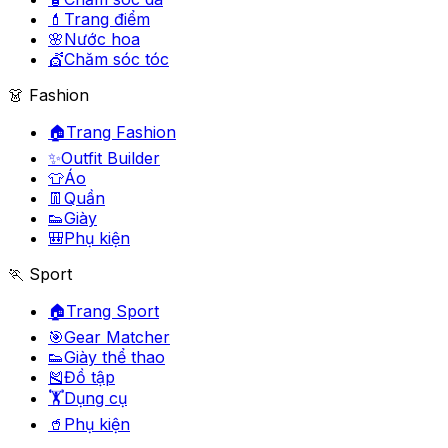
💄
Trang điểm
🌸
Nước hoa
💇
Chăm sóc tóc
👗 Fashion
🏠
Trang Fashion
✨
Outfit Builder
👕
Áo
👖
Quần
👟
Giày
🎒
Phụ kiện
🏃 Sport
🏠
Trang Sport
🎯
Gear Matcher
👟
Giày thể thao
🎽
Đồ tập
🏋️
Dụng cụ
🥤
Phụ kiện