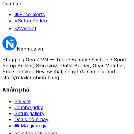
Của bạn
🔔
Price alerts
⭐
Setup đã lưu
♡
Wishlist
Nenmua
.vn
Shopping Gen Z VN — Tech · Beauty · Fashion · Sport.
Setup Builder, Skin Quiz, Outfit Builder, Gear Matcher,
Price Tracker. Review thật, so giá đa sàn + brand
store/retailer chính hãng.
Khám phá
Bài viết
Combo gợi ý
Setup gallery
Deals hôm nay
🎟 Mã giảm giá
So sánh sản phẩm