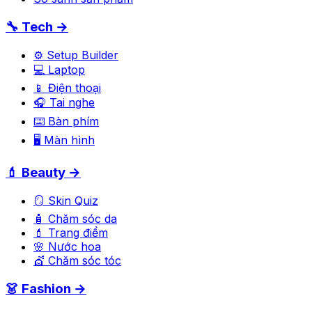
🔧 Tech →
⚙️ Setup Builder
💻 Laptop
📱 Điện thoại
🎧 Tai nghe
⌨️ Bàn phím
🖥️ Màn hình
💄 Beauty →
🪞 Skin Quiz
🧴 Chăm sóc da
💄 Trang điểm
🌸 Nước hoa
💇 Chăm sóc tóc
👗 Fashion →