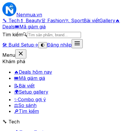
Nenmua
.vn
🔧 Tech
💄 Beauty
👗 Fashion
🏃 Sport
Bài viết
Gallery
🔥
Deals
🎟
Mã giảm giá
Tìm kiếm
🔍
🛠️
Build Setup
→
Đăng nhập
🌓
Menu
Khám phá
🔥
Deals hôm nay
🎟
Mã giảm giá
📝
Bài viết
🌍
Setup gallery
✨
Combo gợi ý
⚖️
So sánh
🔎
Tìm kiếm
🔧 Tech