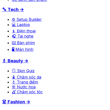
🔧 Tech →
⚙️ Setup Builder
💻 Laptop
📱 Điện thoại
🎧 Tai nghe
⌨️ Bàn phím
🖥️ Màn hình
💄 Beauty →
🪞 Skin Quiz
🧴 Chăm sóc da
💄 Trang điểm
🌸 Nước hoa
💇 Chăm sóc tóc
👗 Fashion →