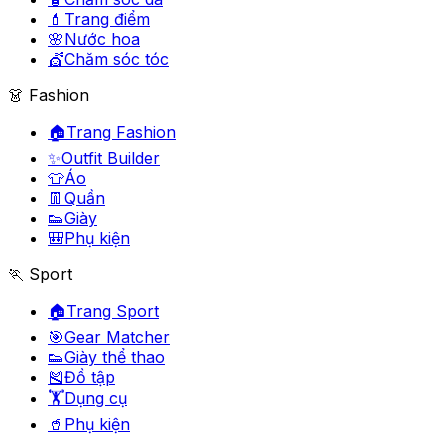
💄
Trang điểm
🌸
Nước hoa
💇
Chăm sóc tóc
👗 Fashion
🏠
Trang Fashion
✨
Outfit Builder
👕
Áo
👖
Quần
👟
Giày
🎒
Phụ kiện
🏃 Sport
🏠
Trang Sport
🎯
Gear Matcher
👟
Giày thể thao
🎽
Đồ tập
🏋️
Dụng cụ
🥤
Phụ kiện