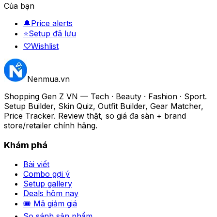
Của bạn
🔔
Price alerts
⭐
Setup đã lưu
♡
Wishlist
Nenmua
.vn
Shopping Gen Z VN — Tech · Beauty · Fashion · Sport.
Setup Builder, Skin Quiz, Outfit Builder, Gear Matcher,
Price Tracker. Review thật, so giá đa sàn + brand
store/retailer chính hãng.
Khám phá
Bài viết
Combo gợi ý
Setup gallery
Deals hôm nay
🎟 Mã giảm giá
So sánh sản phẩm