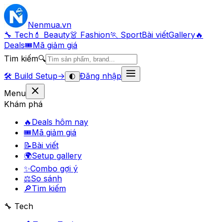
Nenmua
.vn
🔧 Tech
💄 Beauty
👗 Fashion
🏃 Sport
Bài viết
Gallery
🔥
Deals
🎟
Mã giảm giá
Tìm kiếm
🔍
🛠️
Build Setup
→
Đăng nhập
🌓
Menu
Khám phá
🔥
Deals hôm nay
🎟
Mã giảm giá
📝
Bài viết
🌍
Setup gallery
✨
Combo gợi ý
⚖️
So sánh
🔎
Tìm kiếm
🔧 Tech