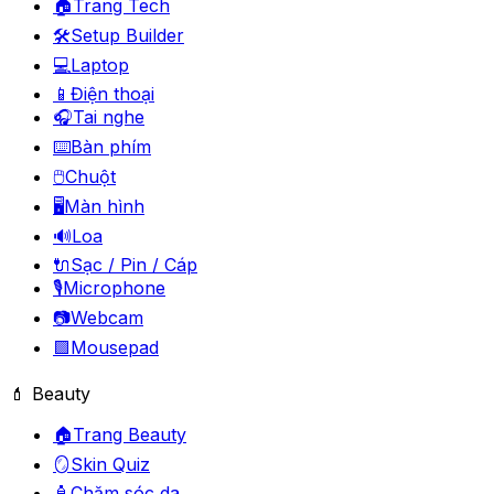
🏠
Trang Tech
🛠️
Setup Builder
💻
Laptop
📱
Điện thoại
🎧
Tai nghe
⌨️
Bàn phím
🖱️
Chuột
🖥️
Màn hình
🔊
Loa
🔌
Sạc / Pin / Cáp
🎙️
Microphone
📷
Webcam
🟪
Mousepad
💄 Beauty
🏠
Trang Beauty
🪞
Skin Quiz
🧴
Chăm sóc da