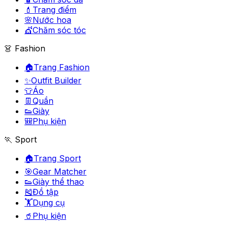
💄
Trang điểm
🌸
Nước hoa
💇
Chăm sóc tóc
👗 Fashion
🏠
Trang Fashion
✨
Outfit Builder
👕
Áo
👖
Quần
👟
Giày
🎒
Phụ kiện
🏃 Sport
🏠
Trang Sport
🎯
Gear Matcher
👟
Giày thể thao
🎽
Đồ tập
🏋️
Dụng cụ
🥤
Phụ kiện