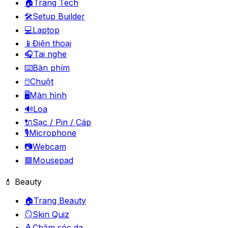
🏠
Trang Tech
🛠️
Setup Builder
💻
Laptop
📱
Điện thoại
🎧
Tai nghe
⌨️
Bàn phím
🖱️
Chuột
🖥️
Màn hình
🔊
Loa
🔌
Sạc / Pin / Cáp
🎙️
Microphone
📷
Webcam
🟪
Mousepad
💄 Beauty
🏠
Trang Beauty
🪞
Skin Quiz
🧴
Chăm sóc da