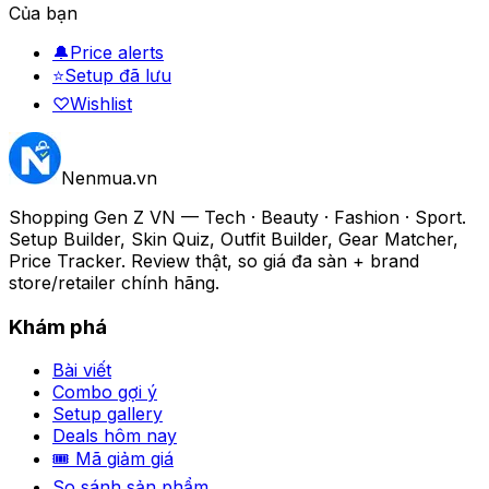
Của bạn
🔔
Price alerts
⭐
Setup đã lưu
♡
Wishlist
Nenmua
.vn
Shopping Gen Z VN — Tech · Beauty · Fashion · Sport.
Setup Builder, Skin Quiz, Outfit Builder, Gear Matcher,
Price Tracker. Review thật, so giá đa sàn + brand
store/retailer chính hãng.
Khám phá
Bài viết
Combo gợi ý
Setup gallery
Deals hôm nay
🎟 Mã giảm giá
So sánh sản phẩm