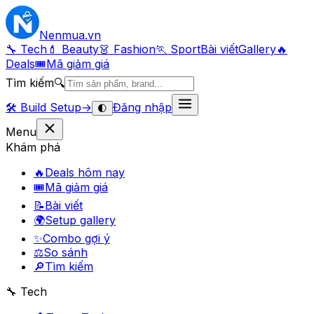
Nenmua
.vn
🔧 Tech
💄 Beauty
👗 Fashion
🏃 Sport
Bài viết
Gallery
🔥
Deals
🎟
Mã giảm giá
Tìm kiếm
🔍
🛠️
Build Setup
→
Đăng nhập
🌓
Menu
Khám phá
🔥
Deals hôm nay
🎟
Mã giảm giá
📝
Bài viết
🌍
Setup gallery
✨
Combo gợi ý
⚖️
So sánh
🔎
Tìm kiếm
🔧 Tech