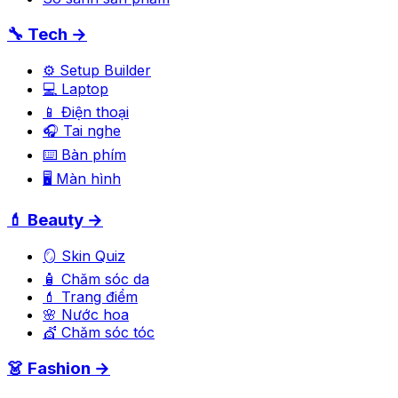
🔧 Tech →
⚙️ Setup Builder
💻 Laptop
📱 Điện thoại
🎧 Tai nghe
⌨️ Bàn phím
🖥️ Màn hình
💄 Beauty →
🪞 Skin Quiz
🧴 Chăm sóc da
💄 Trang điểm
🌸 Nước hoa
💇 Chăm sóc tóc
👗 Fashion →