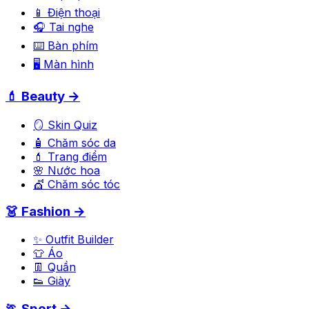
📱 Điện thoại
🎧 Tai nghe
⌨️ Bàn phím
🖥️ Màn hình
💄 Beauty →
🪞 Skin Quiz
🧴 Chăm sóc da
💄 Trang điểm
🌸 Nước hoa
💇 Chăm sóc tóc
👗 Fashion →
✨ Outfit Builder
👕 Áo
👖 Quần
👟 Giày
🏃 Sport →