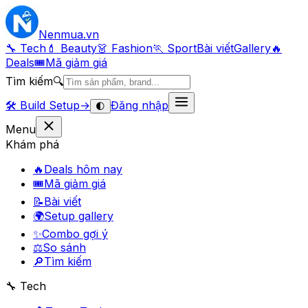
Nenmua
.vn
🔧 Tech
💄 Beauty
👗 Fashion
🏃 Sport
Bài viết
Gallery
🔥
Deals
🎟
Mã giảm giá
Tìm kiếm
🔍
🛠️
Build Setup
→
Đăng nhập
🌓
Menu
Khám phá
🔥
Deals hôm nay
🎟
Mã giảm giá
📝
Bài viết
🌍
Setup gallery
✨
Combo gợi ý
⚖️
So sánh
🔎
Tìm kiếm
🔧 Tech