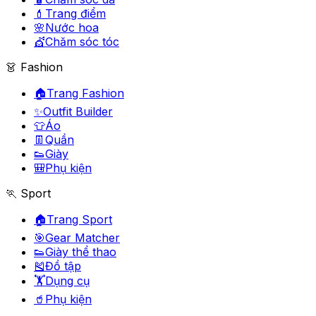
💄
Trang điểm
🌸
Nước hoa
💇
Chăm sóc tóc
👗 Fashion
🏠
Trang Fashion
✨
Outfit Builder
👕
Áo
👖
Quần
👟
Giày
🎒
Phụ kiện
🏃 Sport
🏠
Trang Sport
🎯
Gear Matcher
👟
Giày thể thao
🎽
Đồ tập
🏋️
Dụng cụ
🥤
Phụ kiện