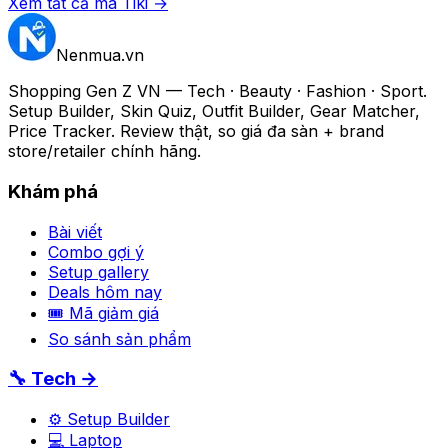
Xem tất cả mã
Tiki
→
Nenmua
.vn
Shopping Gen Z VN — Tech · Beauty · Fashion · Sport.
Setup Builder, Skin Quiz, Outfit Builder, Gear Matcher,
Price Tracker. Review thật, so giá đa sàn + brand
store/retailer chính hãng.
Khám phá
Bài viết
Combo gợi ý
Setup gallery
Deals hôm nay
🎟 Mã giảm giá
So sánh sản phẩm
🔧 Tech →
⚙️ Setup Builder
💻 Laptop