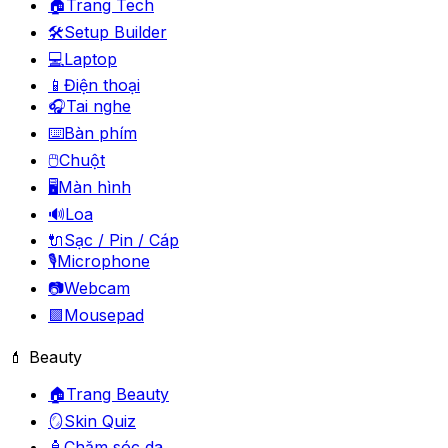
🏠
Trang Tech
🛠️
Setup Builder
💻
Laptop
📱
Điện thoại
🎧
Tai nghe
⌨️
Bàn phím
🖱️
Chuột
🖥️
Màn hình
🔊
Loa
🔌
Sạc / Pin / Cáp
🎙️
Microphone
📷
Webcam
🟪
Mousepad
💄 Beauty
🏠
Trang Beauty
🪞
Skin Quiz
🧴
Chăm sóc da