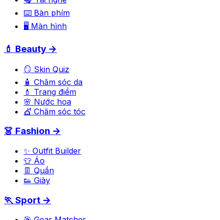
⌨️ Bàn phím
🖥️ Màn hình
💄 Beauty →
🪞 Skin Quiz
🧴 Chăm sóc da
💄 Trang điểm
🌸 Nước hoa
💇 Chăm sóc tóc
👗 Fashion →
✨ Outfit Builder
👕 Áo
👖 Quần
👟 Giày
🏃 Sport →
🎯 Gear Matcher