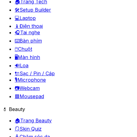
🏠
Trang Tech
🛠️
Setup Builder
💻
Laptop
📱
Điện thoại
🎧
Tai nghe
⌨️
Bàn phím
🖱️
Chuột
🖥️
Màn hình
🔊
Loa
🔌
Sạc / Pin / Cáp
🎙️
Microphone
📷
Webcam
🟪
Mousepad
💄 Beauty
🏠
Trang Beauty
🪞
Skin Quiz
🧴
Chăm sóc da