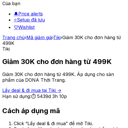
Của bạn
🔔
Price alerts
⭐
Setup đã lưu
♡
Wishlist
Trang chủ
›
Mã giảm giá
›
Tiki
›
Giảm 30K cho đơn hàng từ
499K
Tiki
Giảm 30K cho đơn hàng từ 499K
Giảm 30K cho đơn hàng từ 499K. Áp dụng cho sản
phẩm của DONA Thời Trang.
Lấy deal & đi mua tại
Tiki
→
Hạn sử dụng:
⏱
5439d 3h 10p
Cách áp dụng mã
Click “Lấy deal & đi mua” để mở
Tiki
.