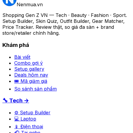
Nenmua
.vn
Shopping Gen Z VN — Tech · Beauty · Fashion · Sport.
Setup Builder, Skin Quiz, Outfit Builder, Gear Matcher,
Price Tracker. Review thật, so giá đa sàn + brand
store/retailer chính hãng.
Khám phá
Bài viết
Combo gợi ý
Setup gallery
Deals hôm nay
🎟 Mã giảm giá
So sánh sản phẩm
🔧 Tech →
⚙️ Setup Builder
💻 Laptop
📱 Điện thoại
🎧 Tai nghe