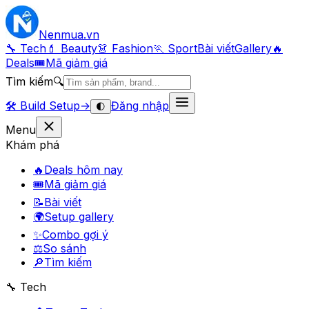
Nenmua
.vn
🔧 Tech
💄 Beauty
👗 Fashion
🏃 Sport
Bài viết
Gallery
🔥
Deals
🎟
Mã giảm giá
Tìm kiếm
🔍
🛠️
Build Setup
→
Đăng nhập
🌓
Menu
Khám phá
🔥
Deals hôm nay
🎟
Mã giảm giá
📝
Bài viết
🌍
Setup gallery
✨
Combo gợi ý
⚖️
So sánh
🔎
Tìm kiếm
🔧 Tech