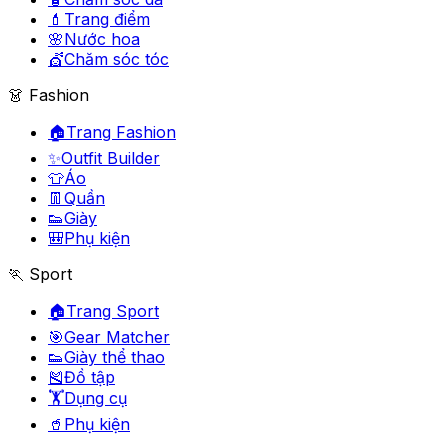
💄
Trang điểm
🌸
Nước hoa
💇
Chăm sóc tóc
👗 Fashion
🏠
Trang Fashion
✨
Outfit Builder
👕
Áo
👖
Quần
👟
Giày
🎒
Phụ kiện
🏃 Sport
🏠
Trang Sport
🎯
Gear Matcher
👟
Giày thể thao
🎽
Đồ tập
🏋️
Dụng cụ
🥤
Phụ kiện