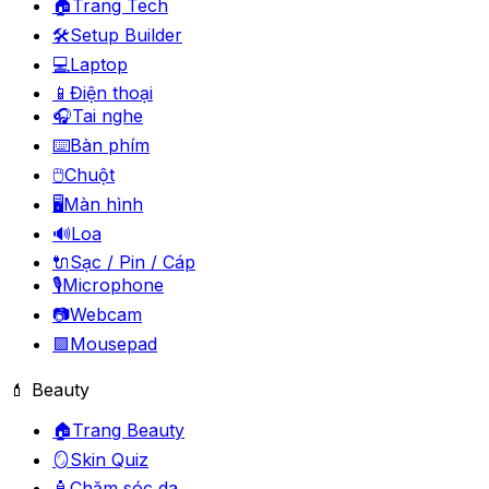
🏠
Trang Tech
🛠️
Setup Builder
💻
Laptop
📱
Điện thoại
🎧
Tai nghe
⌨️
Bàn phím
🖱️
Chuột
🖥️
Màn hình
🔊
Loa
🔌
Sạc / Pin / Cáp
🎙️
Microphone
📷
Webcam
🟪
Mousepad
💄 Beauty
🏠
Trang Beauty
🪞
Skin Quiz
🧴
Chăm sóc da