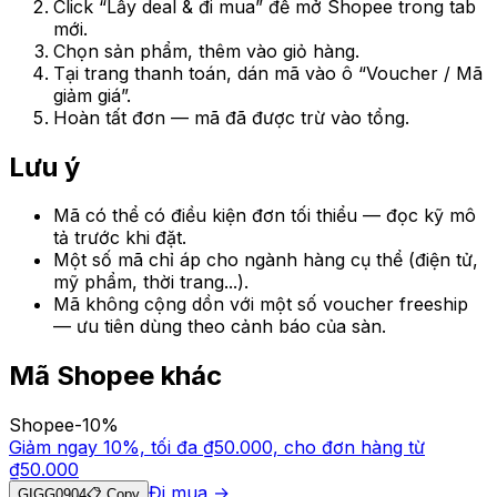
Click “Lấy deal & đi mua” để mở
Shopee
trong tab
mới.
Chọn sản phẩm, thêm vào giỏ hàng.
Tại trang thanh toán, dán mã vào ô “Voucher / Mã
giảm giá”.
Hoàn tất đơn — mã đã được trừ vào tổng.
Lưu ý
Mã có thể có điều kiện đơn tối thiểu — đọc kỹ mô
tả trước khi đặt.
Một số mã chỉ áp cho ngành hàng cụ thể (điện tử,
mỹ phẩm, thời trang...).
Mã không cộng dồn với một số voucher freeship
— ưu tiên dùng theo cảnh báo của sàn.
Mã
Shopee
khác
Shopee
-
10
%
Giảm ngay 10%, tối đa ₫50.000, cho đơn hàng từ
₫50.000
Đi mua →
GIGG0904
📋 Copy