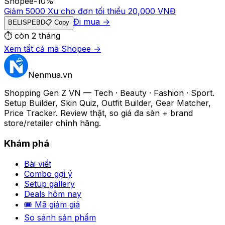
Shopee
-
10
%
Giảm 5000 Xu cho đơn tối thiểu 20,000 VNĐ
Đi mua →
BELISPEBD
📋 Copy
⏱
còn 2 tháng
Xem tất cả mã
Shopee
→
Nenmua
.vn
Shopping Gen Z VN — Tech · Beauty · Fashion · Sport.
Setup Builder, Skin Quiz, Outfit Builder, Gear Matcher,
Price Tracker. Review thật, so giá đa sàn + brand
store/retailer chính hãng.
Khám phá
Bài viết
Combo gợi ý
Setup gallery
Deals hôm nay
🎟 Mã giảm giá
So sánh sản phẩm