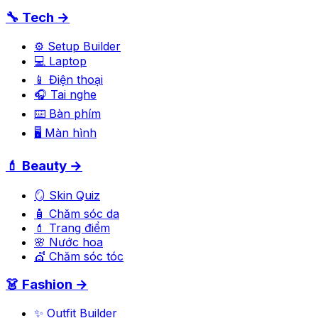
🔧 Tech →
⚙️ Setup Builder
💻 Laptop
📱 Điện thoại
🎧 Tai nghe
⌨️ Bàn phím
🖥️ Màn hình
💄 Beauty →
🪞 Skin Quiz
🧴 Chăm sóc da
💄 Trang điểm
🌸 Nước hoa
💇 Chăm sóc tóc
👗 Fashion →
✨ Outfit Builder