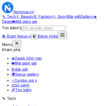
Nenmua
.vn
🔧 Tech
💄 Beauty
👗 Fashion
🏃 Sport
Bài viết
Gallery
🔥
Deals
🎟
Mã giảm giá
Tìm kiếm
🔍
🛠️
Build Setup
→
Đăng nhập
🌓
Menu
Khám phá
🔥
Deals hôm nay
🎟
Mã giảm giá
📝
Bài viết
🌍
Setup gallery
✨
Combo gợi ý
⚖️
So sánh
🔎
Tìm kiếm
🔧 Tech