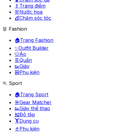
💄
Trang điểm
🌸
Nước hoa
💇
Chăm sóc tóc
👗 Fashion
🏠
Trang Fashion
✨
Outfit Builder
👕
Áo
👖
Quần
👟
Giày
🎒
Phụ kiện
🏃 Sport
🏠
Trang Sport
🎯
Gear Matcher
👟
Giày thể thao
🎽
Đồ tập
🏋️
Dụng cụ
🥤
Phụ kiện