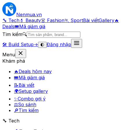
Nenmua
.vn
🔧 Tech
💄 Beauty
👗 Fashion
🏃 Sport
Bài viết
Gallery
🔥
Deals
🎟
Mã giảm giá
Tìm kiếm
🔍
🛠️
Build Setup
→
Đăng nhập
🌓
Menu
Khám phá
🔥
Deals hôm nay
🎟
Mã giảm giá
📝
Bài viết
🌍
Setup gallery
✨
Combo gợi ý
⚖️
So sánh
🔎
Tìm kiếm
🔧 Tech