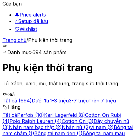
Của bạn
🔔
Price alerts
⭐
Setup đã lưu
♡
Wishlist
Trang chủ
/
Phụ kiện thời trang
👜
👜
Danh mục
·
694
sản phẩm
Phụ kiện thời trang
Túi xách, balo, mũ, thắt lưng, trang sức thời trang
💸
Giá
Tất cả
(
694
)
Dưới 1tr
1-3 triệu
3-7 triệu
Trên 7 triệu
🏷️
Hãng
Tất cả
Parfois
(
10
)
Karl Lagerfeld
(
8
)
Cotton On Rubi
(
4
)
Polo Ralph Lauren
(
4
)
Cotton On
(
3
)
Dây chuyền nữ
(
3
)
Nhẫn nam bạc thật
(
2
)
Nhẫn nữ
(
2
)
ví nam
(
2
)
Bông tai
nam châm
(
1
)
Bông tai nam đen
(
1
)
Bông tai nam màu