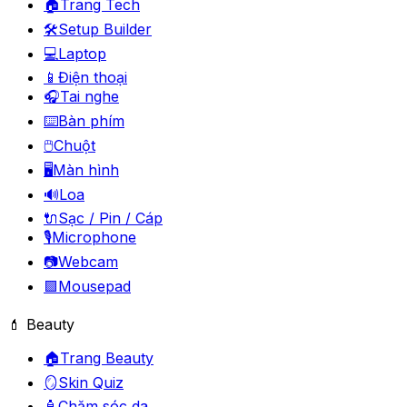
🏠
Trang Tech
🛠️
Setup Builder
💻
Laptop
📱
Điện thoại
🎧
Tai nghe
⌨️
Bàn phím
🖱️
Chuột
🖥️
Màn hình
🔊
Loa
🔌
Sạc / Pin / Cáp
🎙️
Microphone
📷
Webcam
🟪
Mousepad
💄 Beauty
🏠
Trang Beauty
🪞
Skin Quiz
🧴
Chăm sóc da