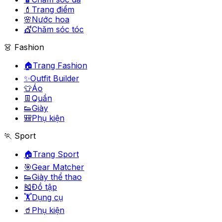
💄
Trang điểm
🌸
Nước hoa
💇
Chăm sóc tóc
👗 Fashion
🏠
Trang Fashion
✨
Outfit Builder
👕
Áo
👖
Quần
👟
Giày
🎒
Phụ kiện
🏃 Sport
🏠
Trang Sport
🎯
Gear Matcher
👟
Giày thể thao
🎽
Đồ tập
🏋️
Dụng cụ
🥤
Phụ kiện