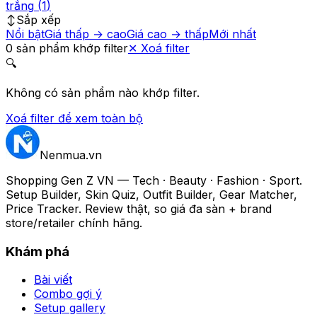
trắng
(
1
)
↕️
Sắp xếp
Nổi bật
Giá thấp → cao
Giá cao → thấp
Mới nhất
0
sản phẩm
khớp filter
✕
Xoá filter
🔍
Không có sản phẩm nào khớp filter.
Xoá filter để xem toàn bộ
Nenmua
.vn
Shopping Gen Z VN — Tech · Beauty · Fashion · Sport.
Setup Builder, Skin Quiz, Outfit Builder, Gear Matcher,
Price Tracker. Review thật, so giá đa sàn + brand
store/retailer chính hãng.
Khám phá
Bài viết
Combo gợi ý
Setup gallery