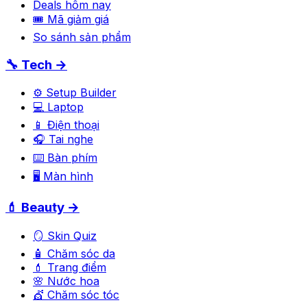
Deals hôm nay
🎟 Mã giảm giá
So sánh sản phẩm
🔧 Tech →
⚙️ Setup Builder
💻 Laptop
📱 Điện thoại
🎧 Tai nghe
⌨️ Bàn phím
🖥️ Màn hình
💄 Beauty →
🪞 Skin Quiz
🧴 Chăm sóc da
💄 Trang điểm
🌸 Nước hoa
💇 Chăm sóc tóc