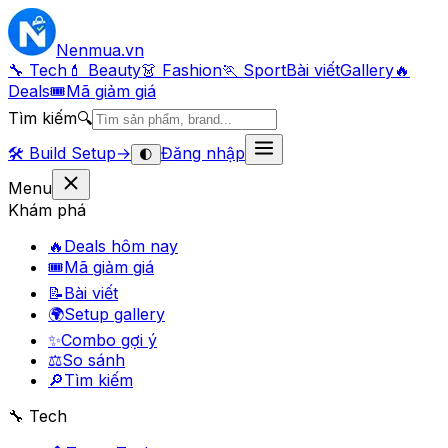
Nenmua
.vn
🔧 Tech
💄 Beauty
👗 Fashion
🏃 Sport
Bài viết
Gallery
🔥
Deals
🎟
Mã giảm giá
Tìm kiếm
🔍
🛠️
Build Setup
→
Đăng nhập
🌓
Menu
Khám phá
🔥
Deals hôm nay
🎟
Mã giảm giá
📝
Bài viết
🌍
Setup gallery
✨
Combo gợi ý
⚖️
So sánh
🔎
Tìm kiếm
🔧 Tech