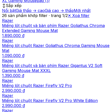
XL Gaming Mousepad
(
1
)
↕️
Sắp xếp
Nổi bật
Giá thấp → cao
Giá cao → thấp
Mới nhất
26
sản phẩm
khớp filter
· trang
1
/
2
✕
Xoá filter
Razer
Miếng lót chuột và bàn phím Razer Goliathus Chroma
Extended Gaming Mouse Mat
1.890.000 ₫
Razer
Miếng lót chuột Razer Goliathus Chroma Gaming Mouse
Mat
1.090.000 ₫
Razer
Miếng lót chuột và bàn phím Razer Gigantus V2 Soft
Gaming Mouse Mat XXXL
1.390.000 ₫
Razer
Miếng lót chuột Razer Firefly V2 Pro
2.990.000 ₫
Razer
Miếng lót chuột Razer Firefly V2 Pro White Edition
2.990.000 ₫
Razer