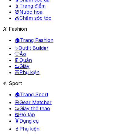
💄
Trang điểm
🌸
Nước hoa
💇
Chăm sóc tóc
👗 Fashion
🏠
Trang Fashion
✨
Outfit Builder
👕
Áo
👖
Quần
👟
Giày
🎒
Phụ kiện
🏃 Sport
🏠
Trang Sport
🎯
Gear Matcher
👟
Giày thể thao
🎽
Đồ tập
🏋️
Dụng cụ
🥤
Phụ kiện