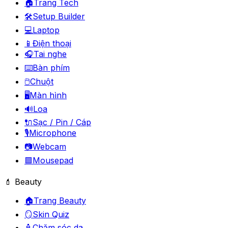
🏠
Trang Tech
🛠️
Setup Builder
💻
Laptop
📱
Điện thoại
🎧
Tai nghe
⌨️
Bàn phím
🖱️
Chuột
🖥️
Màn hình
🔊
Loa
🔌
Sạc / Pin / Cáp
🎙️
Microphone
📷
Webcam
🟪
Mousepad
💄 Beauty
🏠
Trang Beauty
🪞
Skin Quiz
🧴
Chăm sóc da