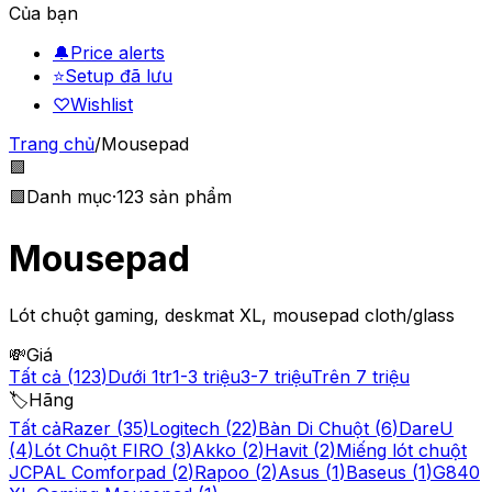
Của bạn
🔔
Price alerts
⭐
Setup đã lưu
♡
Wishlist
Trang chủ
/
Mousepad
🟪
🟪
Danh mục
·
123
sản phẩm
Mousepad
Lót chuột gaming, deskmat XL, mousepad cloth/glass
💸
Giá
Tất cả
(
123
)
Dưới 1tr
1-3 triệu
3-7 triệu
Trên 7 triệu
🏷️
Hãng
Tất cả
Razer
(
35
)
Logitech
(
22
)
Bàn Di Chuột
(
6
)
DareU
(
4
)
Lót Chuột FIRO
(
3
)
Akko
(
2
)
Havit
(
2
)
Miếng lót chuột
JCPAL Comforpad
(
2
)
Rapoo
(
2
)
Asus
(
1
)
Baseus
(
1
)
G840