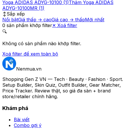
Yoga ADIDAS ADYG-10100
(
1
)
Thảm Yoga ADIDAS
ADYG-10100MR
(
1
)
↕️
Sắp xếp
Nổi bật
Giá thấp → cao
Giá cao → thấp
Mới nhất
0
sản phẩm
khớp filter
✕
Xoá filter
🔍
Không có sản phẩm nào khớp filter.
Xoá filter để xem toàn bộ
Nenmua
.vn
Shopping Gen Z VN — Tech · Beauty · Fashion · Sport.
Setup Builder, Skin Quiz, Outfit Builder, Gear Matcher,
Price Tracker. Review thật, so giá đa sàn + brand
store/retailer chính hãng.
Khám phá
Bài viết
Combo gợi ý