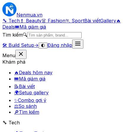
Nenmua
.vn
🔧 Tech
💄 Beauty
👗 Fashion
🏃 Sport
Bài viết
Gallery
🔥
Deals
🎟
Mã giảm giá
Tìm kiếm
🔍
🛠️
Build Setup
→
Đăng nhập
🌓
Menu
Khám phá
🔥
Deals hôm nay
🎟
Mã giảm giá
📝
Bài viết
🌍
Setup gallery
✨
Combo gợi ý
⚖️
So sánh
🔎
Tìm kiếm
🔧 Tech