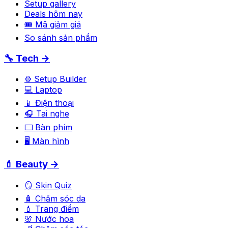
Setup gallery
Deals hôm nay
🎟 Mã giảm giá
So sánh sản phẩm
🔧 Tech →
⚙️ Setup Builder
💻 Laptop
📱 Điện thoại
🎧 Tai nghe
⌨️ Bàn phím
🖥️ Màn hình
💄 Beauty →
🪞 Skin Quiz
🧴 Chăm sóc da
💄 Trang điểm
🌸 Nước hoa