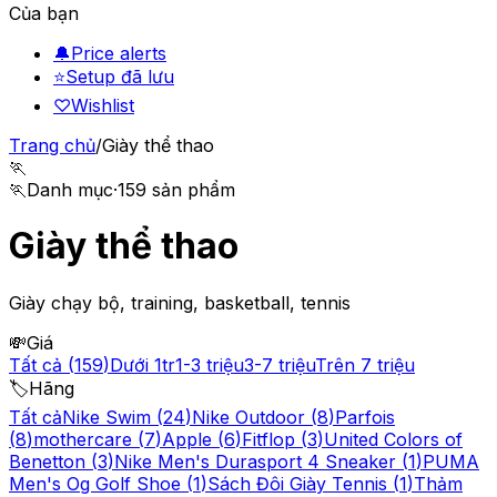
Của bạn
🔔
Price alerts
⭐
Setup đã lưu
♡
Wishlist
Trang chủ
/
Giày thể thao
🏃
🏃
Danh mục
·
159
sản phẩm
Giày thể thao
Giày chạy bộ, training, basketball, tennis
💸
Giá
Tất cả
(
159
)
Dưới 1tr
1-3 triệu
3-7 triệu
Trên 7 triệu
🏷️
Hãng
Tất cả
Nike Swim
(
24
)
Nike Outdoor
(
8
)
Parfois
(
8
)
mothercare
(
7
)
Apple
(
6
)
Fitflop
(
3
)
United Colors of
Benetton
(
3
)
Nike Men's Durasport 4 Sneaker
(
1
)
PUMA
Men's Og Golf Shoe
(
1
)
Sách Đôi Giày Tennis
(
1
)
Thảm