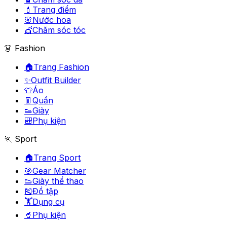
💄
Trang điểm
🌸
Nước hoa
💇
Chăm sóc tóc
👗 Fashion
🏠
Trang Fashion
✨
Outfit Builder
👕
Áo
👖
Quần
👟
Giày
🎒
Phụ kiện
🏃 Sport
🏠
Trang Sport
🎯
Gear Matcher
👟
Giày thể thao
🎽
Đồ tập
🏋️
Dụng cụ
🥤
Phụ kiện