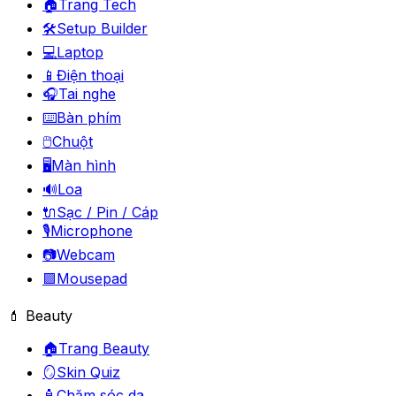
🏠
Trang Tech
🛠️
Setup Builder
💻
Laptop
📱
Điện thoại
🎧
Tai nghe
⌨️
Bàn phím
🖱️
Chuột
🖥️
Màn hình
🔊
Loa
🔌
Sạc / Pin / Cáp
🎙️
Microphone
📷
Webcam
🟪
Mousepad
💄 Beauty
🏠
Trang Beauty
🪞
Skin Quiz
🧴
Chăm sóc da