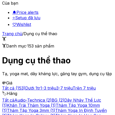
Của bạn
🔔
Price alerts
⭐
Setup đã lưu
♡
Wishlist
Trang chủ
/
Dụng cụ thể thao
🏋️
🏋️
Danh mục
·
153
sản phẩm
Dụng cụ thể thao
Tạ, yoga mat, dây kháng lực, găng tay gym, dụng cụ tập
💸
Giá
Tất cả
(
153
)
Dưới 1tr
1-3 triệu
3-7 triệu
Trên 7 triệu
🏷️
Hãng
Tất cả
Audio-Technica
(
2
)
BG
(
2
)
Dây Nhảy Thể Lực
(
1
)
Khăn Trải Thảm Yoga
(
1
)
Thảm Tập Yoga 10mm
(
1
)
Thảm Tập Yoga 3mm
(
1
)
Thảm Yoga In Định Tuyến