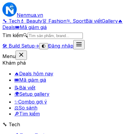
Nenmua
.vn
🔧 Tech
💄 Beauty
👗 Fashion
🏃 Sport
Bài viết
Gallery
🔥
Deals
🎟
Mã giảm giá
Tìm kiếm
🔍
🛠️
Build Setup
→
Đăng nhập
🌓
Menu
Khám phá
🔥
Deals hôm nay
🎟
Mã giảm giá
📝
Bài viết
🌍
Setup gallery
✨
Combo gợi ý
⚖️
So sánh
🔎
Tìm kiếm
🔧 Tech