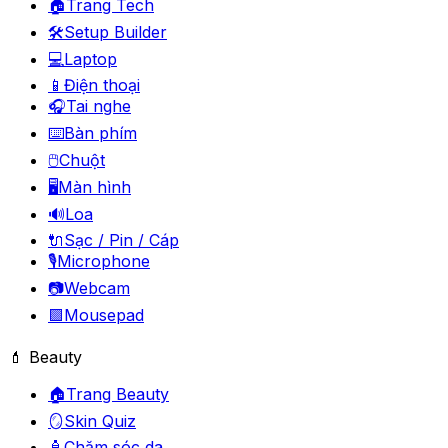
🏠
Trang Tech
🛠️
Setup Builder
💻
Laptop
📱
Điện thoại
🎧
Tai nghe
⌨️
Bàn phím
🖱️
Chuột
🖥️
Màn hình
🔊
Loa
🔌
Sạc / Pin / Cáp
🎙️
Microphone
📷
Webcam
🟪
Mousepad
💄 Beauty
🏠
Trang Beauty
🪞
Skin Quiz
🧴
Chăm sóc da