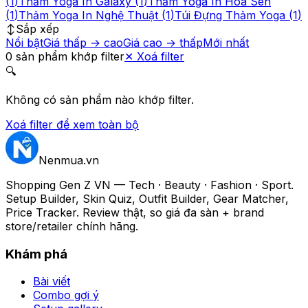
(
1
)
Thảm Yoga In Galaxy
(
1
)
Thảm Yoga In Hoa Sen
(
1
)
Thảm Yoga In Nghệ Thuật
(
1
)
Túi Đựng Thảm Yoga
(
1
)
↕️
Sắp xếp
Nổi bật
Giá thấp → cao
Giá cao → thấp
Mới nhất
0
sản phẩm
khớp filter
✕
Xoá filter
🔍
Không có sản phẩm nào khớp filter.
Xoá filter để xem toàn bộ
Nenmua
.vn
Shopping Gen Z VN — Tech · Beauty · Fashion · Sport.
Setup Builder, Skin Quiz, Outfit Builder, Gear Matcher,
Price Tracker. Review thật, so giá đa sàn + brand
store/retailer chính hãng.
Khám phá
Bài viết
Combo gợi ý