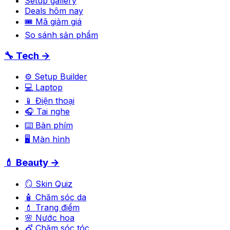
Setup gallery
Deals hôm nay
🎟 Mã giảm giá
So sánh sản phẩm
🔧 Tech →
⚙️ Setup Builder
💻 Laptop
📱 Điện thoại
🎧 Tai nghe
⌨️ Bàn phím
🖥️ Màn hình
💄 Beauty →
🪞 Skin Quiz
🧴 Chăm sóc da
💄 Trang điểm
🌸 Nước hoa
💇 Chăm sóc tóc