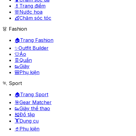
💄
Trang điểm
🌸
Nước hoa
💇
Chăm sóc tóc
👗 Fashion
🏠
Trang Fashion
✨
Outfit Builder
👕
Áo
👖
Quần
👟
Giày
🎒
Phụ kiện
🏃 Sport
🏠
Trang Sport
🎯
Gear Matcher
👟
Giày thể thao
🎽
Đồ tập
🏋️
Dụng cụ
🥤
Phụ kiện