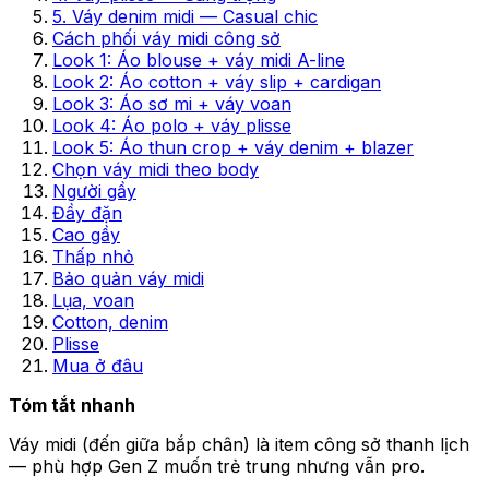
5. Váy denim midi — Casual chic
Cách phối váy midi công sở
Look 1: Áo blouse + váy midi A-line
Look 2: Áo cotton + váy slip + cardigan
Look 3: Áo sơ mi + váy voan
Look 4: Áo polo + váy plisse
Look 5: Áo thun crop + váy denim + blazer
Chọn váy midi theo body
Người gầy
Đầy đặn
Cao gầy
Thấp nhỏ
Bảo quản váy midi
Lụa, voan
Cotton, denim
Plisse
Mua ở đâu
Tóm tắt nhanh
Váy midi (đến giữa bắp chân) là item công sở thanh lịch
— phù hợp Gen Z muốn trẻ trung nhưng vẫn pro.