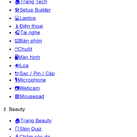
🏠
Trang Tech
🛠️
Setup Builder
💻
Laptop
📱
Điện thoại
🎧
Tai nghe
⌨️
Bàn phím
🖱️
Chuột
🖥️
Màn hình
🔊
Loa
🔌
Sạc / Pin / Cáp
🎙️
Microphone
📷
Webcam
🟪
Mousepad
💄 Beauty
🏠
Trang Beauty
🪞
Skin Quiz
🧴
Chăm sóc da