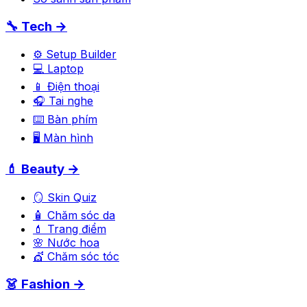
🔧 Tech →
⚙️ Setup Builder
💻 Laptop
📱 Điện thoại
🎧 Tai nghe
⌨️ Bàn phím
🖥️ Màn hình
💄 Beauty →
🪞 Skin Quiz
🧴 Chăm sóc da
💄 Trang điểm
🌸 Nước hoa
💇 Chăm sóc tóc
👗 Fashion →