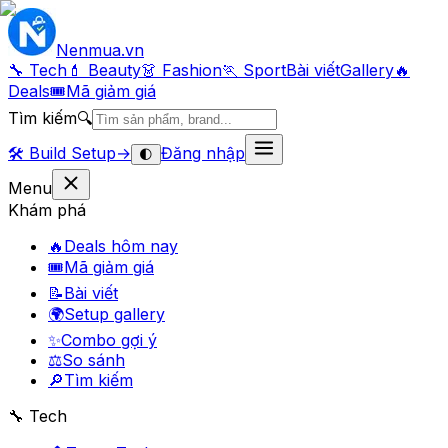
Nenmua
.vn
🔧 Tech
💄 Beauty
👗 Fashion
🏃 Sport
Bài viết
Gallery
🔥
Deals
🎟
Mã giảm giá
Tìm kiếm
🔍
🛠️
Build Setup
→
Đăng nhập
🌓
Menu
Khám phá
🔥
Deals hôm nay
🎟
Mã giảm giá
📝
Bài viết
🌍
Setup gallery
✨
Combo gợi ý
⚖️
So sánh
🔎
Tìm kiếm
🔧 Tech