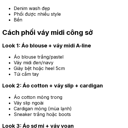
Denim wash đẹp
Phối được nhiều style
Bền
Cách phối váy midi công sở
Look 1: Áo blouse + váy midi A-line
Áo blouse trắng/pastel
Váy midi đen/navy
Giày bệt hoặc heel 5cm
Túi cầm tay
Look 2: Áo cotton + váy slip + cardigan
Áo cotton mỏng trong
Váy slip ngoài
Cardigan mỏng (mùa lạnh)
Sneaker trắng hoặc boots
Look 3: Áo sơ mi + váy voan