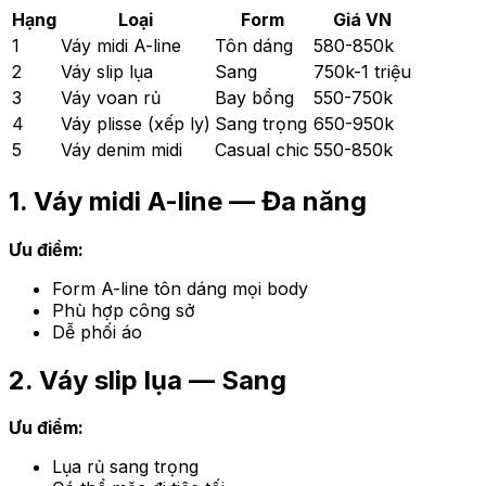
Hạng
Loại
Form
Giá VN
1
Váy midi A-line
Tôn dáng
580-850k
2
Váy slip lụa
Sang
750k-1 triệu
3
Váy voan rủ
Bay bổng
550-750k
4
Váy plisse (xếp ly)
Sang trọng
650-950k
5
Váy denim midi
Casual chic
550-850k
1. Váy midi A-line — Đa năng
Ưu điểm:
Form A-line tôn dáng mọi body
Phù hợp công sở
Dễ phối áo
2. Váy slip lụa — Sang
Ưu điểm:
Lụa rủ sang trọng