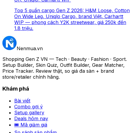
Top 5 quần cargo Gen Z 2026: H&M Loose, Cotton
On Wide Leg, Uniqlo Cargo, brand Việt, Carhartt
WIP — phong cách Y2K streetwear, giá 250k đến
1.8 triệu.
Nenmua
.vn
Shopping Gen Z VN — Tech · Beauty · Fashion · Sport.
Setup Builder, Skin Quiz, Outfit Builder, Gear Matcher,
Price Tracker. Review thật, so giá đa sàn + brand
store/retailer chính hãng.
Khám phá
Bài viết
Combo gợi ý
Setup gallery
Deals hôm nay
🎟 Mã giảm giá
So sánh sản phẩm