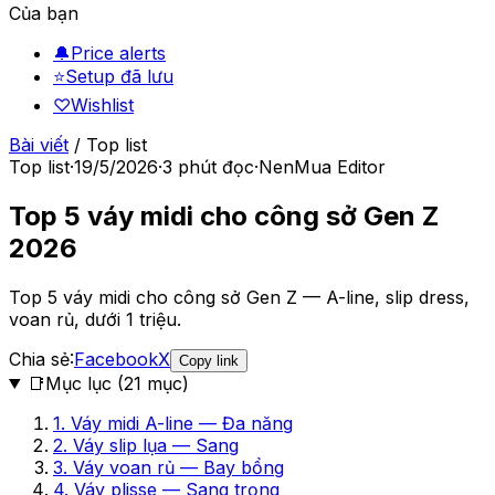
Của bạn
🔔
Price alerts
⭐
Setup đã lưu
♡
Wishlist
Bài viết
/
Top list
Top list
·
19/5/2026
·
3
phút đọc
·
NenMua Editor
Top 5 váy midi cho công sở Gen Z
2026
Top 5 váy midi cho công sở Gen Z — A-line, slip dress,
voan rủ, dưới 1 triệu.
Chia sẻ:
Facebook
X
Copy link
📑
Mục lục (
21
mục)
1. Váy midi A-line — Đa năng
2. Váy slip lụa — Sang
3. Váy voan rủ — Bay bổng
4. Váy plisse — Sang trọng