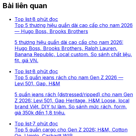
Bài liên quan
Top list
·
8
phút đọc
Top 5 thương hiệu quần dài cao cấp cho nam 2026
— Hugo Boss, Brooks Brothers
5 thương hiệu quần dài cao cấp cho nam 2026:
Hugo Boss, Brooks Brothers, Ralph Lauren,
Banana Republic, Local custom. So sánh chất liệu,
fit, giá VN.
Top list
·
8
phút đọc
Top 5 quần jeans rách cho nam Gen Z 2026 —
Levi 501, Gap, H&M
5 quần jeans rách (distressed/ripped) cho nam Gen
Z 2026: Levi 501, Gap Heritage, H&M Loose, local
brand Việt, DIY tự làm. So sánh mức rách, form,
giá 350k đến 1,8 triệu.
Top list
·
7
phút đọc
Top 5 quần cargo cho Gen Z 2026: H&M, Cotton
On, Uniqlo, Carhartt WIP