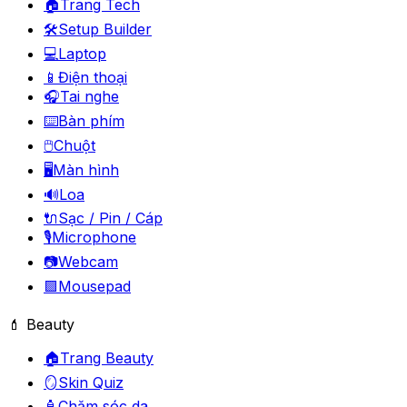
🏠
Trang Tech
🛠️
Setup Builder
💻
Laptop
📱
Điện thoại
🎧
Tai nghe
⌨️
Bàn phím
🖱️
Chuột
🖥️
Màn hình
🔊
Loa
🔌
Sạc / Pin / Cáp
🎙️
Microphone
📷
Webcam
🟪
Mousepad
💄 Beauty
🏠
Trang Beauty
🪞
Skin Quiz
🧴
Chăm sóc da