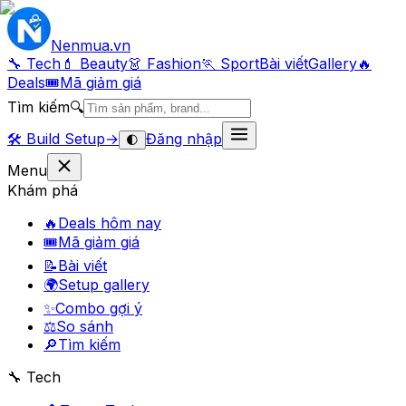
Nenmua
.vn
🔧 Tech
💄 Beauty
👗 Fashion
🏃 Sport
Bài viết
Gallery
🔥
Deals
🎟
Mã giảm giá
Tìm kiếm
🔍
🛠️
Build Setup
→
Đăng nhập
🌓
Menu
Khám phá
🔥
Deals hôm nay
🎟
Mã giảm giá
📝
Bài viết
🌍
Setup gallery
✨
Combo gợi ý
⚖️
So sánh
🔎
Tìm kiếm
🔧 Tech