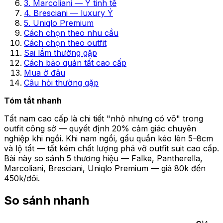
3. Marcoliani — Ý tinh tế
4. Bresciani — luxury Ý
5. Uniqlo Premium
Cách chọn theo nhu cầu
Cách chọn theo outfit
Sai lầm thường gặp
Cách bảo quản tất cao cấp
Mua ở đâu
Câu hỏi thường gặp
Tóm tắt nhanh
Tất nam cao cấp là chi tiết "nhỏ nhưng có võ" trong
outfit công sở — quyết định 20% cảm giác chuyên
nghiệp khi ngồi. Khi nam ngồi, gấu quần kéo lên 5–8cm
và lộ tất — tất kém chất lượng phá vỡ outfit suit cao cấp.
Bài này so sánh 5 thương hiệu — Falke, Pantherella,
Marcoliani, Bresciani, Uniqlo Premium — giá 80k đến
450k/đôi.
So sánh nhanh