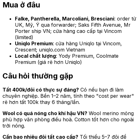
Mua ở đâu
Falke, Pantherella, Marcoliani, Bresciani
: order từ
UK, Mỹ, Ý qua forwarder; Saks Fifth Avenue, Mr
Porter ship VN; cửa hàng cao cấp tại Vincom
(limited)
Uniqlo Premium
: cửa hàng Uniqlo tại Vincom,
Crescent; uniqlo.com Vietnam
Local chất lượng
: Yody Premium, Coolmate
Premium (giá rẻ hơn Uniqlo)
Câu hỏi thường gặp
Tất 400k/đôi có thực sự đáng?
Có nếu bạn đi làm
chuyên nghiệp. Bền 1–2 năm, tính theo "cost per wear"
rẻ hơn tất 100k thay 6 tháng/lần.
Wool có quá nóng cho khí hậu VN?
Wool merino mỏng
phù hợp văn phòng điều hoà. Cotton tốt hơn cho ngoài
trời nóng.
Cần bao nhiêu đôi tất cao cấp?
Tối thiểu 5–7 đôi để