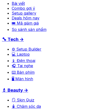
Bài viết
Combo gợi ý
Setup gallery
Deals hôm nay
🎟 Mã giảm giá
So sánh sản phẩm
🔧 Tech →
⚙️ Setup Builder
💻 Laptop
📱 Điện thoại
🎧 Tai nghe
⌨️ Bàn phím
🖥️ Màn hình
💄 Beauty →
🪞 Skin Quiz
🧴 Chăm sóc da