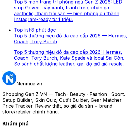
Top 5 món trang trí phòng ngủ Gen Z 2026: LED
strip Govee, cây xanh, tranh treo, chăn ga
aesthetic, thảm trải sàn — biến phòng cũ thành
Instagram-ready từ 1 triệu.
Top list
·
8
phút đọc
Top 5 thương hiệu đồ da cao cấp 2026 — Hermès,
Coach, Tory Burch
Top 5 thương hiệu đồ da cao cấp 2026: Hermès,
Coach, Tory Burch, Kate Spade và local Sài Gòn.
So sánh chất lượng leather, giá, độ giữ giá resale.
Nenmua
.vn
Shopping Gen Z VN — Tech · Beauty · Fashion · Sport.
Setup Builder, Skin Quiz, Outfit Builder, Gear Matcher,
Price Tracker. Review thật, so giá đa sàn + brand
store/retailer chính hãng.
Khám phá