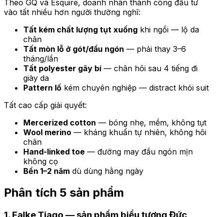
Theo GQ và Esquire, doanh nhân thành công đầu tư
vào tất nhiều hơn người thường nghĩ:
Tất kém chất lượng tụt xuống
khi ngồi — lộ da
chân
Tất mòn lỗ ở gót/đầu ngón
— phải thay 3–6
tháng/lần
Tất polyester gây bí
— chân hôi sau 4 tiếng đi
giày da
Pattern lố
kém chuyên nghiệp — distract khỏi suit
Tất cao cấp giải quyết:
Mercerized cotton
— bóng nhẹ, mềm, không tụt
Wool merino
— kháng khuẩn tự nhiên, không hôi
chân
Hand-linked toe
— đường may đầu ngón mịn
không cọ
Bền 1–2 năm
dù dùng hằng ngày
Phân tích 5 sản phẩm
1. Falke Tiago — sản phẩm biểu tượng Đức