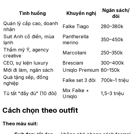
Ngân sách/
Tình huống
Khuyến nghị
đôi
Quản lý cấp cao, doanh
Falke Tiago
280–380k
nhân
Suit Anh cổ điển, mùa
Pantherella
350–450k
lạnh
merino
Thẩm mỹ Ý, agency
Marcoliani
250–350k
creative
CEO, sự kiện luxury
Bresciani
300–400k
Mới đi làm, ngân sách
Uniqlo Premium
80–150k
Quà tặng sếp, đồng
Falke set 3 đôi
700k–1 triệu
nghiệp
Mix Falke +
Tủ tất "đầy đủ" (10 đôi)
1,5–3 triệu
Uniqlo
Cách chọn theo outfit
Theo màu suit: