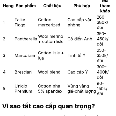
Giá
Hạng
Sản phẩm
Chất liệu
Phù hợp
tham
khảo
280–
Falke
Cotton
Cao cấp văn
1
380k/
Tiago
mercerized
phòng
đôi
350–
Wool merino
2
Pantherella
Cổ điển Anh
450k/
+ cotton lisle
đôi
250–
Cotton lisle +
3
Marcoliani
Tinh tế Ý
350k/
lụa
đôi
300–
4
Bresciani
Wool blend
Cao cấp Ý
400k/
đôi
80–
Uniqlo
Cotton pha
Vùng vàng
5
150k/
Premium
5% spandex
giá-chất lượng
đôi
Vì sao tất cao cấp quan trọng?