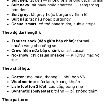
Suit đen:
tất đen — không phá phong cách formal
Suit navy:
tất navy hoặc charcoal — sang trọng
hơn đen
Suit grey:
tất grey hoặc burgundy (tinh tế)
Suit nâu:
tất nâu hoặc burgundy
Casual smart:
có thể pattern dot, subtle stripe
Theo độ dài (length):
Trouser sock (đến giữa bắp chân):
formal —
chuẩn vàng cho công sở
Crew (đến nửa bắp chân):
smart casual
No-show:
chỉ casual sneaker — KHÔNG mặc với
suit
Theo chất liệu:
Cotton:
mọi mùa, thoáng — phù hợp VN
Wool merino:
mùa lạnh, kháng khuẩn
Lisle (cotton 2 lớp):
cao cấp, bóng nhẹ
Synthetic (polyester):
tránh — bí, không thấm
Theo pattern: