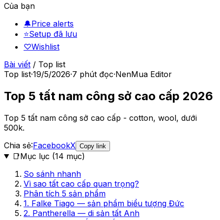
Của bạn
🔔
Price alerts
⭐
Setup đã lưu
♡
Wishlist
Bài viết
/
Top list
Top list
·
19/5/2026
·
7
phút đọc
·
NenMua Editor
Top 5 tất nam công sở cao cấp 2026
Top 5 tất nam công sở cao cấp - cotton, wool, dưới
500k.
Chia sẻ:
Facebook
X
Copy link
📑
Mục lục (
14
mục)
So sánh nhanh
Vì sao tất cao cấp quan trọng?
Phân tích 5 sản phẩm
1. Falke Tiago — sản phẩm biểu tượng Đức
2. Pantherella — di sản tất Anh