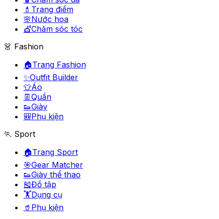
💄
Trang điểm
🌸
Nước hoa
💇
Chăm sóc tóc
👗 Fashion
🏠
Trang Fashion
✨
Outfit Builder
👕
Áo
👖
Quần
👟
Giày
🎒
Phụ kiện
🏃 Sport
🏠
Trang Sport
🎯
Gear Matcher
👟
Giày thể thao
🎽
Đồ tập
🏋️
Dụng cụ
🥤
Phụ kiện