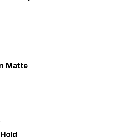
n Matte
.
 Hold