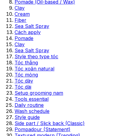
Pomade (Oil-based / Wax)
Clay
Cream
Fiber
Sea Salt Spray
Cách apply
Pomade
Clay
Sea Salt Spray
Style theo type tóc
Tóc thẳng
Tóc xoăn natural
Tóc mỏng
Tóc dày
Tóc dài
Setup grooming nam
Tools essential
Daily routine
Wash schedule
Style guide
Side part / Slick back (Classic)
Pompadour (Statement)
Textured modern (Trending)