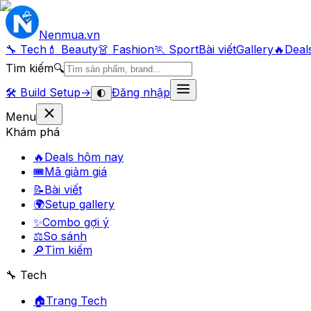
Nenmua
.vn
🔧 Tech
💄 Beauty
👗 Fashion
🏃 Sport
Bài viết
Gallery
🔥
Deal
Tìm kiếm
🔍
🛠️
Build Setup
→
Đăng nhập
🌓
Menu
Khám phá
🔥
Deals hôm nay
🎟
Mã giảm giá
📝
Bài viết
🌍
Setup gallery
✨
Combo gợi ý
⚖️
So sánh
🔎
Tìm kiếm
🔧 Tech
🏠
Trang Tech