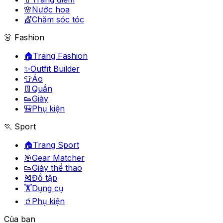
🌸
Nước hoa
💇
Chăm sóc tóc
👗 Fashion
🏠
Trang Fashion
✨
Outfit Builder
👕
Áo
👖
Quần
👟
Giày
🎒
Phụ kiện
🏃 Sport
🏠
Trang Sport
🎯
Gear Matcher
👟
Giày thể thao
🎽
Đồ tập
🏋️
Dụng cụ
🥤
Phụ kiện
Của bạn