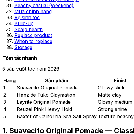
Beachy casual (Weekend)
Mua chính hãng
Vệ sinh tóc
Build-up
Scalp health
Replace product
When to replace
Storage
Tóm tắt nhanh
5 sáp vuốt tóc nam 2026:
Hạng
Sản phẩm
Finish
1
Suavecito Original Pomade
Glossy slick
2
Hanz de Fuko Claymation
Matte clay
3
Layrite Original Pomade
Glossy medium 
4
Reuzel Pink Heavy Hold
Strong shine
5
Baxter of California Sea Salt Spray
Texture beachy
1. Suavecito Original Pomade — Class