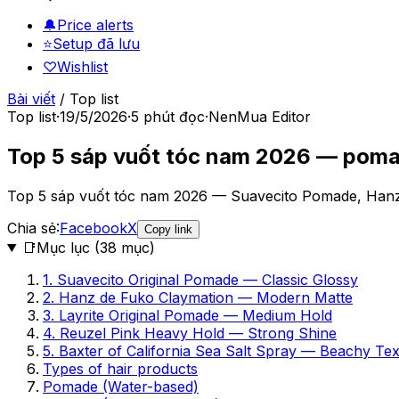
🔔
Price alerts
⭐
Setup đã lưu
♡
Wishlist
Bài viết
/
Top list
Top list
·
19/5/2026
·
5
phút đọc
·
NenMua Editor
Top 5 sáp vuốt tóc nam 2026 — pomade
Top 5 sáp vuốt tóc nam 2026 — Suavecito Pomade, Hanz de
Chia sẻ:
Facebook
X
Copy link
📑
Mục lục (
38
mục)
1. Suavecito Original Pomade — Classic Glossy
2. Hanz de Fuko Claymation — Modern Matte
3. Layrite Original Pomade — Medium Hold
4. Reuzel Pink Heavy Hold — Strong Shine
5. Baxter of California Sea Salt Spray — Beachy Te
Types of hair products
Pomade (Water-based)