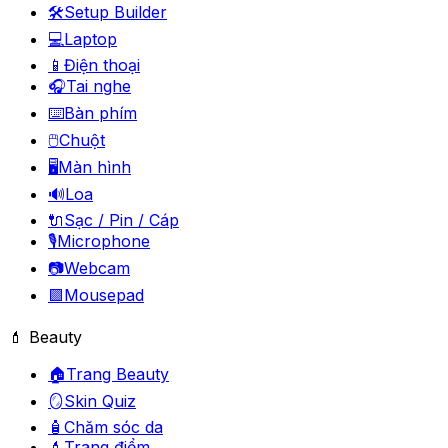
🛠️
Setup Builder
💻
Laptop
📱
Điện thoại
🎧
Tai nghe
⌨️
Bàn phím
🖱️
Chuột
🖥️
Màn hình
🔊
Loa
🔌
Sạc / Pin / Cáp
🎙️
Microphone
📷
Webcam
🟪
Mousepad
💄 Beauty
🏠
Trang Beauty
🪞
Skin Quiz
🧴
Chăm sóc da
💄
Trang điểm