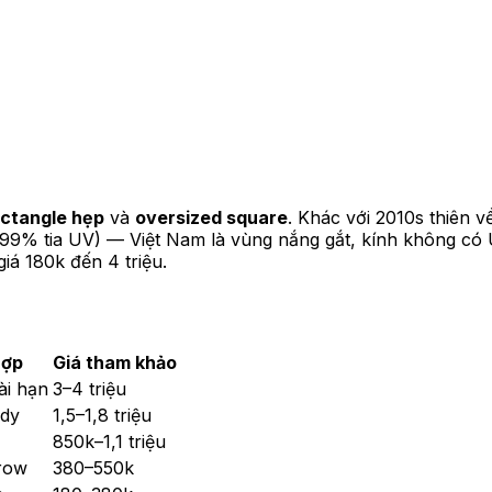
ectangle hẹp
và
oversized square
. Khác với 2010s thiên 
99% tia UV) — Việt Nam là vùng nắng gắt, kính không có 
iá 180k đến 4 triệu.
hợp
Giá tham khảo
ài hạn
3–4 triệu
ndy
1,5–1,8 triệu
850k–1,1 triệu
row
380–550k