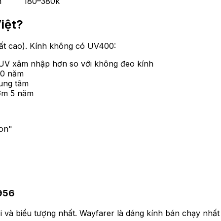
n
180–380k
iệt?
rất cao). Kính không có UV400:
u UV xâm nhập hơn so với không đeo kính
20 năm
rung tâm
ớm 5 năm
on"
1956
 và biểu tượng nhất. Wayfarer là dáng kính bán chạy nhất m