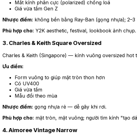
Mắt kính phân cực (polarized) chống loá
Giá vừa tầm Gen Z
Nhược điểm:
không bền bằng Ray-Ban (gọng nhựa); 2–3 
Phù hợp cho:
Y2K aesthetic, festival, lookbook ảnh chụp.
3. Charles & Keith Square Oversized
Charles & Keith (Singapore) — kính vuông oversized hot 
Ưu điểm:
Form vuông to giúp mặt tròn thon hơn
Có UV400
Giá vừa tầm
Mẫu đổi theo mùa
Nhược điểm:
gọng nhựa rẻ — dễ gãy khi rơi.
Phù hợp cho:
mặt tròn, mặt vuông; người tìm kính "tạo dá
4. Aimoree Vintage Narrow