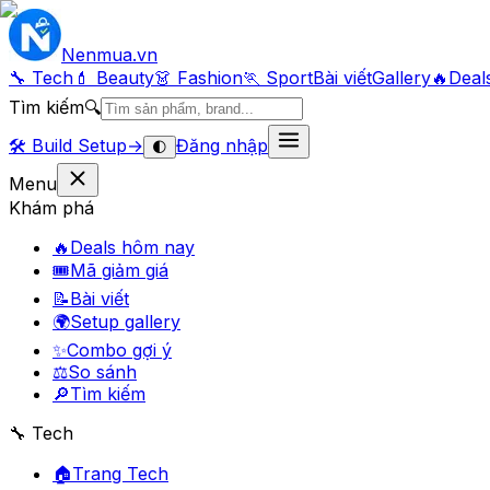
Nenmua
.vn
🔧 Tech
💄 Beauty
👗 Fashion
🏃 Sport
Bài viết
Gallery
🔥
Deal
Tìm kiếm
🔍
🛠️
Build Setup
→
Đăng nhập
🌓
Menu
Khám phá
🔥
Deals hôm nay
🎟
Mã giảm giá
📝
Bài viết
🌍
Setup gallery
✨
Combo gợi ý
⚖️
So sánh
🔎
Tìm kiếm
🔧 Tech
🏠
Trang Tech