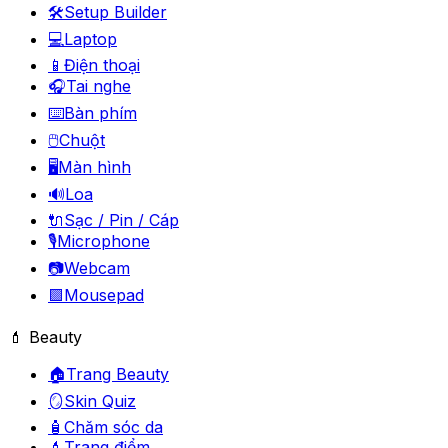
🛠️
Setup Builder
💻
Laptop
📱
Điện thoại
🎧
Tai nghe
⌨️
Bàn phím
🖱️
Chuột
🖥️
Màn hình
🔊
Loa
🔌
Sạc / Pin / Cáp
🎙️
Microphone
📷
Webcam
🟪
Mousepad
💄 Beauty
🏠
Trang Beauty
🪞
Skin Quiz
🧴
Chăm sóc da
💄
Trang điểm