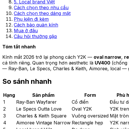
5. Local brand Việt
Cách chọn theo nhu cầu
Cách chọn theo dáng mặt
Phụ kiện đi kèm
Cách bảo quản kính
Mua ở đâu
Câu hỏi thường gặp
Tóm tắt nhanh
Kính mắt 2026 trở lại phong cách Y2K —
oval narrow
,
r
cá tính riêng. Quan trọng hơn aesthetic là
UV400
(chống 
— Ray-Ban, Le Specs, Charles & Keith, Aimoree, local — g
So sánh nhanh
Hạng
Sản phẩm
Form
Phù 
1
Ray-Ban Wayfarer
Cổ điển
Đầu tư d
2
Le Specs Outta Love
Oval Y2K
Y2K tre
3
Charles & Keith Square
Vuông oversized
Mặt tròn
4
Aimoree Vintage Narrow
Rectangle hẹp
Y2K nar