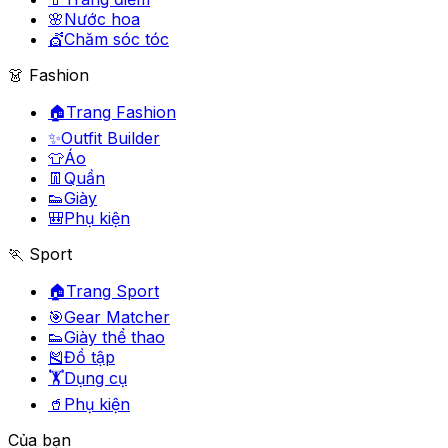
🌸
Nước hoa
💇
Chăm sóc tóc
👗 Fashion
🏠
Trang Fashion
✨
Outfit Builder
👕
Áo
👖
Quần
👟
Giày
🎒
Phụ kiện
🏃 Sport
🏠
Trang Sport
🎯
Gear Matcher
👟
Giày thể thao
🎽
Đồ tập
🏋️
Dụng cụ
🥤
Phụ kiện
Của bạn