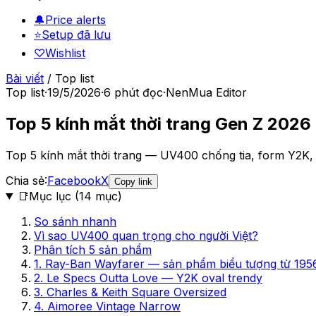
🔔
Price alerts
⭐
Setup đã lưu
♡
Wishlist
Bài viết
/
Top list
Top list
·
19/5/2026
·
6
phút đọc
·
NenMua Editor
Top 5 kính mắt thời trang Gen Z 2026
Top 5 kính mắt thời trang — UV400 chống tia, form Y2K, d
Chia sẻ:
Facebook
X
Copy link
📑
Mục lục (
14
mục)
So sánh nhanh
Vì sao UV400 quan trọng cho người Việt?
Phân tích 5 sản phẩm
1. Ray-Ban Wayfarer — sản phẩm biểu tượng từ 195
2. Le Specs Outta Love — Y2K oval trendy
3. Charles & Keith Square Oversized
4. Aimoree Vintage Narrow