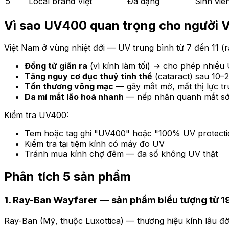
5
Local brand Việt
Đa dạng
Sinh viê
Vì sao UV400 quan trọng cho người V
Việt Nam ở vùng nhiệt đới — UV trung bình từ 7 đến 11 (
Đồng tử giãn ra
(vì kính làm tối) → cho phép nhiề
Tăng nguy cơ đục thuỷ tinh thể
(cataract) sau 10–
Tổn thương võng mạc
— gây mắt mờ, mất thị lực t
Da mí mắt lão hoá nhanh
— nếp nhăn quanh mắt s
Kiểm tra UV400:
Tem hoặc tag ghi "UV400" hoặc "100% UV protecti
Kiểm tra tại tiệm kính có máy đo UV
Tránh mua kính chợ đêm — đa số không UV thật
Phân tích 5 sản phẩm
1. Ray-Ban Wayfarer — sản phẩm biểu tượng từ 
Ray-Ban (Mỹ, thuộc Luxottica) — thương hiệu kính lâu đời