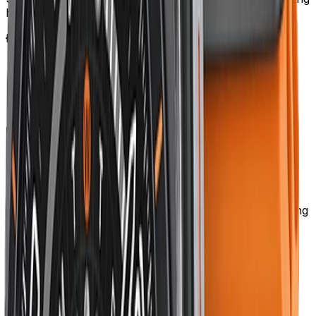
hồ lặn cao cấp.
Đặc điểm chính:
Silicon fluoroelastomer mềm + bền
Đệm thoáng khí dưới mặt cổ tay
Khóa pin lock 2 tầng
30+ màu (đen, trắng, đỏ, hồng, xanh)
Ưu điểm:
Bền nhất với mồ hôi, nước
Dễ vệ sinh — rửa nước sạch là đủ
An toàn cho da nhạy cảm
Phù hợp với ai:
dân tập gym, chạy bộ, bơi lội, hoạt động
ngoài trời.
2. Braided Solo Loop — đa năng cao cấp
Braided Solo Loop là dây nylon dệt không có khóa —
căng giãn để xỏ vừa cổ tay. Phong cách hiện đại nhất
2024–2026.