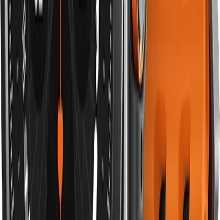
người lớn.
Đặc điểm chính:
Nylon dệt 2 lớp
Khóa Velcro điều chỉnh vô cấp
15+ màu sắc
Bền, không phai sau giặt
Ưu điểm:
Giá rẻ nhất nhóm
Vừa mọi cổ tay — phù hợp tặng quà
Thoải mái cho mọi hoạt động
Phù hợp với ai:
sinh viên, người mới mua Apple Watch,
làm quà tặng.
Cách chọn theo size Apple Watch
Apple Watch size
Dây phù hợp
Apple Watch 38mm, 40mm, 41mm
Dây 38/40/41mm