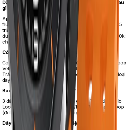
Dây Apple chính hãng và dây bên thứ 3 — khác nhau
gì?
Apple chính hãng: chất liệu cao cấp (silicon
fluoroelastomer, da Italy), độ bền 3+ năm, giá 350–1,5
triệu. Bên thứ 3 (Spigen, Nomad): chất lượng tương
đương 80%, giá 250–600k. OEM Trung Quốc 100–200k:
chất lượng kém, có thể kích ứng da.
Có nên đeo Apple Watch khi ngủ?
Có nếu theo dõi giấc ngủ. Dây phù hợp ngủ: Sport Loop
Velcro (mềm) hoặc Braided Solo Loop (không khóa).
Tránh Leather Loop, Milanese Loop — có khóa kim loại
dày, dễ đè vào cổ tay khi ngủ.
Bao nhiêu dây Apple Watch đủ?
3 dây tối thiểu: 1 Sport Band (tập gym), 1 Braided Solo
Loop hoặc Leather Loop (đi học/làm), 1 Milanese Loop
(đi tiệc). Có thể thêm 1 Sport Loop để dự phòng.
Dây Apple Watch giả — phân biệt thế nào?