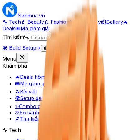
Nenmua
.vn
🔧 Tech
💄 Beauty
👗 Fashion
🏃 Sport
Bài viết
Gallery
🔥
Deals
🎟
Mã giảm giá
Tìm kiếm
🔍
🛠️
Build Setup
→
Đăng nhập
🌓
Menu
Khám phá
🔥
Deals hôm nay
🎟
Mã giảm giá
📝
Bài viết
🌍
Setup gallery
✨
Combo gợi ý
⚖️
So sánh
🔎
Tìm kiếm
🔧 Tech