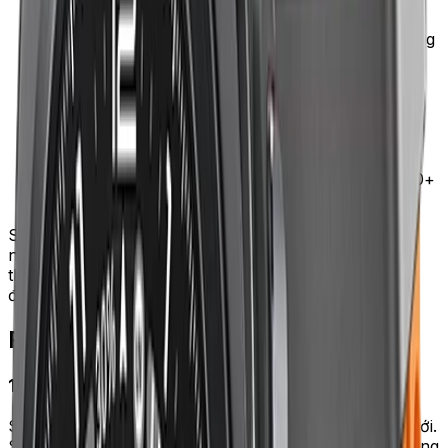
Đổi phong cách trong 10 giây
— Apple Watch có
khóa quick-release, đổi dây chỉ trong 10 giây. Sáng
đi gym dây silicon, chiều đi làm dây da, tối đi tiệc
dây kim loại
Tăng tuổi thọ dây gốc
— luân phiên 3 dây giúp
mỗi dây dùng 3–4 năm thay vì 1 năm
Tiết kiệm so với mua đồng hồ mới
— 1 Apple
Watch 12 triệu + 4 dây 1,5 triệu = 13,5 triệu thay
được 4 phong cách. Mua 4 đồng hồ riêng tốn 30+
triệu
Sai lầm thường gặp: chỉ dùng 1 dây Sport Band suốt 2
năm. Silicon nhanh ố vàng, mất tính linh hoạt. Đầu tư
thêm 1 dây nylon dệt sẽ tăng giá trị Apple Watch lên
đáng kể.
Phân tích 5 kiểu dây
1. Sport Band silicon — kinh điển tập luyện
Sport Band là dây gốc đi kèm Apple Watch khi mua mới.
Silicon fluoroelastomer (FKM) — vật liệu dùng cho đồng