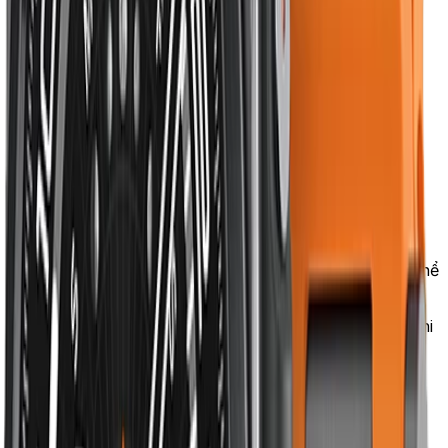
Đặc điểm chính:
Nylon dệt 100% tái chế
Không có khóa — căng giãn theo cổ tay
9 size (130mm đến 195mm) — cần đo cổ tay
8+ màu
Ưu điểm:
Phong cách tối giản hiện đại
Không có khóa kim loại đè vào cổ tay khi ngủ
Bền 3+ năm với bảo quản đúng
Nhược điểm:
phải đo size cổ tay chính xác — không thể
điều chỉnh.
Phù hợp với ai:
đi học, đi làm, đeo cả ngày bao gồm khi
ngủ.
3. Leather Loop da — công sở sang trọng
Leather Loop là dây da đeo bằng từ tính — không cần
khóa, nam châm tự dính khít. Da Italy chất lượng cao.