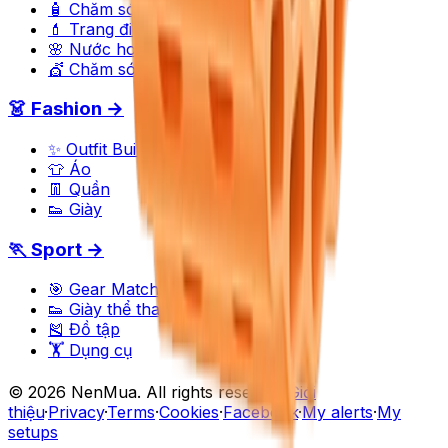
🧴 Chăm sóc da
💄 Trang điểm
🌸 Nước hoa
💇 Chăm sóc tóc
👗 Fashion →
✨ Outfit Builder
👕 Áo
👖 Quần
👟 Giày
🏃 Sport →
🎯 Gear Matcher
👟 Giày thể thao
🎽 Đồ tập
🏋️ Dụng cụ
©
2026
NenMua
. All rights reserved.
Giới
thiệu
·
Privacy
·
Terms
·
Cookies
·
Facebook
·
My alerts
·
My
setups