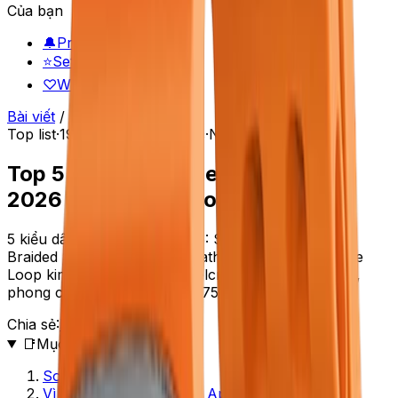
Của bạn
🔔
Price alerts
⭐
Setup đã lưu
♡
Wishlist
Bài viết
/
Top list
Top list
·
19/5/2026
·
8
phút đọc
·
NenMua Editor
Top 5 dây đeo Apple Watch đẹp
2026 — silicon, nylon, da, kim loại
5 kiểu dây Apple Watch 2026: Sport Band silicon,
Braided Solo Loop nylon, Leather Loop da, Milanese
Loop kim loại, Sport Loop Velcro. So sánh chất liệu,
phong cách — giá 220k đến 750k.
Chia sẻ:
Facebook
X
Copy link
📑
Mục lục (
13
mục)
So sánh nhanh
Vì sao đầu tư nhiều dây Apple Watch?