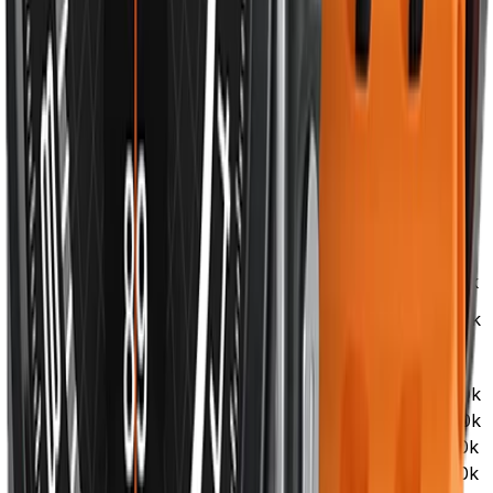
Apple Watch 42mm, 44mm, 45mm
Dây 42/44/45mm
Apple Watch Ultra 49mm
Dây 49mm riêng
Khi mua dây bên thứ 3 (không phải Apple), kiểm tra mục
"Compatible with Apple Watch ___mm" trên mô tả sản
phẩm.
Cách chọn theo phong cách
Ngân
Phong cách
Khuyến nghị
sách
Sport Loop nylon sáng
Streetwear, đi học
220–350k
màu
Casual hằng ngày
Sport Band trắng/đen
250–450k
Công sở chuyên
450–
Leather Loop nâu/đen
nghiệp
750k
Tiệc tối, đám cưới
Milanese Loop bạc
380–650k
Tập gym, bơi
Sport Band silicon
250–450k
Đa năng (mọi dịp)
Braided Solo Loop
350–550k
Tặng quà
Sport Loop Velcro
220–350k