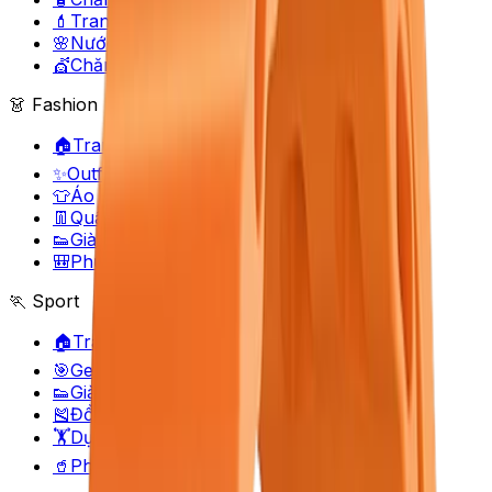
💄
Trang điểm
🌸
Nước hoa
💇
Chăm sóc tóc
👗 Fashion
🏠
Trang Fashion
✨
Outfit Builder
👕
Áo
👖
Quần
👟
Giày
🎒
Phụ kiện
🏃 Sport
🏠
Trang Sport
🎯
Gear Matcher
👟
Giày thể thao
🎽
Đồ tập
🏋️
Dụng cụ
🥤
Phụ kiện