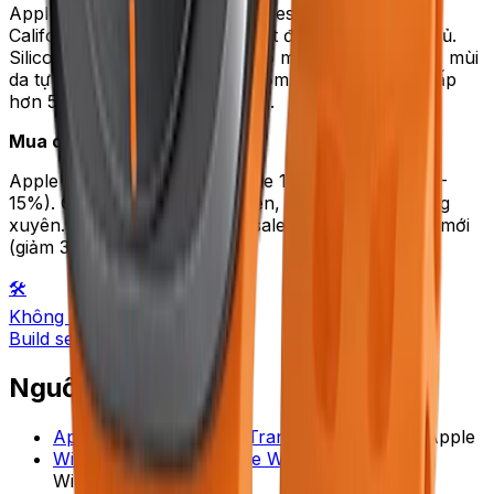
Apple chính hãng: tem nhãn "Designed by Apple in
California" + serial number quét được trên trang chủ.
Silicon thật mềm dẻo, không có mùi hắc. Da thật có mùi
da tự nhiên, không có vết nhuộm. Tránh dây giá thấp
hơn 50% giá Apple chính hãng.
Mua dây ở đâu rẻ nhất?
Apple chính hãng: mua khi sale 11.11, 12.12 (giảm 10–
15%). OEM: Lazada Mall Spigen, Nomad sale thường
xuyên. Dây fashion: Casetify sale khi ra bộ sưu tập mới
(giảm 30–50% cho dây cũ).
🛠️
Không biết chọn?
Build setup theo budget →
Nguồn tham khảo
Apple Watch Bands — Trang chính hãng
—
Apple
Wirecutter — Best Apple Watch Bands
—
Wirecutter