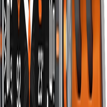
gọi "Milanese" từ thợ kim loại Milan thế kỷ 19. Đeo bằng
từ tính tương tự Leather Loop.
Đặc điểm chính:
Lưới thép không gỉ 316L
Đeo bằng từ tính — không cần khóa
3 màu (bạc, vàng champagne, đen)
Trọng lượng 40g
Ưu điểm:
Lịch lãm nhất nhóm
Có thể đeo khi tắm, bơi (chống nước IPX8)
Phong cách sang trọng cho tiệc
Nhược điểm:
kim loại cảm giác lạnh khi đeo lần đầu.
Phù hợp với ai:
đi tiệc tối, đám cưới, sự kiện trọng đại.
5. Sport Loop Velcro — đa năng giá tốt
Sport Loop là dây nylon dệt có khóa Velcro (dán vải).
Đa năng nhất — vừa được mọi cổ tay từ trẻ em đến