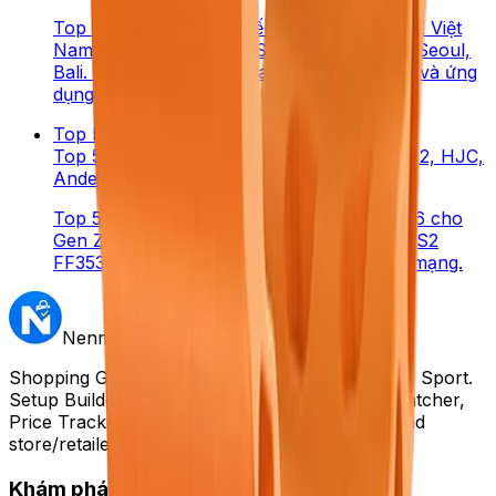
Top 5 thành phố quốc tế đáng đi cho Gen Z Việt
Nam 2026 — Bangkok, Singapore, Tokyo, Seoul,
Bali. So sánh chi phí, visa, điểm tham quan và ứng
dụng du lịch cần có.
Top list
·
9
phút đọc
Top 5 mũ bảo hiểm xe máy: Shoei, AGV, LS2, HJC,
Andes 2026
Top 5 mũ bảo hiểm xe máy chất lượng 2026 cho
Gen Z Việt: Shoei X-15, AGV Pista GP RR, LS2
FF353, HJC i70, Andes Pro — đầu tư cứu mạng.
Nenmua
.vn
Shopping Gen Z VN — Tech · Beauty · Fashion · Sport.
Setup Builder, Skin Quiz, Outfit Builder, Gear Matcher,
Price Tracker. Review thật, so giá đa sàn + brand
store/retailer chính hãng.
Khám phá