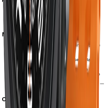
Kim loại (Milanese Loop):
Lau bằng khăn microfiber sau khi đeo
Tránh hóa chất, nước hoa
Đánh bóng định kỳ 6 tháng nếu mờ
Có thể vệ sinh siêu âm tại cửa hàng đồng hồ
Mua ở đâu
Apple chính hãng
: Apple Store online; TopZone
(FPT Shop ủy quyền);
apple.com/vn/shop/watch/bands
OEM cao cấp
: Spigen, Nomad, Casetify (tại
ShopDunk, FPT Shop)
Dây Việt giá tốt
: Anhem, JCPAL (Lazada Mall)
Dây fashion
: Casetify, ShopDunk (giảm giá theo
theme bộ sưu tập)
Tránh
: shop online giá thấp hơn 50% giá Apple —
dây giả silicon kích ứng da
Câu hỏi thường gặp