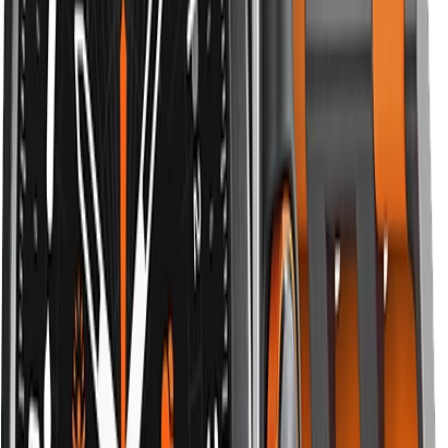
Đặc điểm chính:
Da Italy thật, dày 1,5mm
Đeo bằng từ tính 6 nam châm
4 màu (đen, nâu, xanh navy, đỏ rượu)
Lining mềm thoải mái
Ưu điểm:
Sang trọng nhất nhóm
Đeo nhanh trong 5 giây
Phù hợp môi trường công sở chuyên nghiệp
Nhược điểm:
da không chịu nước — tránh mồ hôi
nhiều, rửa tay.
Phù hợp với ai:
dân văn phòng, ngân hàng, luật sư,
người hay đi tiệc.
4. Milanese Loop kim loại — tiệc tối lịch lãm
Milanese Loop là dây lưới thép không gỉ siêu mịn. Tên