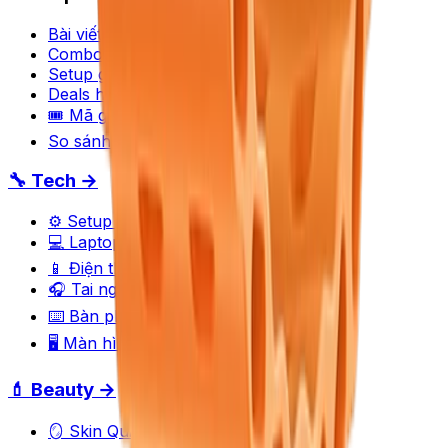
Bài viết
Combo gợi ý
Setup gallery
Deals hôm nay
🎟 Mã giảm giá
So sánh sản phẩm
🔧 Tech →
⚙️ Setup Builder
💻 Laptop
📱 Điện thoại
🎧 Tai nghe
⌨️ Bàn phím
🖥️ Màn hình
💄 Beauty →
🪞 Skin Quiz