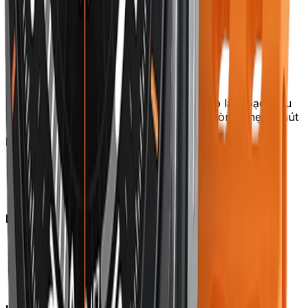
Cách bảo quản dây Apple Watch
Silicon (Sport Band):
Rửa bằng nước sạch sau khi tập
Lau khô bằng khăn mềm
Phơi nơi mát — tránh nắng trực tiếp làm bạc màu
Vệ sinh sâu hàng tuần: ngâm xà phòng nhẹ 5 phút
Nylon (Solo Loop, Sport Loop):
Giặt máy chế độ nhẹ 1 lần/tháng
Phơi nơi mát, không sấy nhiệt cao
Vết dầu mỡ: dùng xà phòng + bàn chải mềm
Da (Leather Loop):
Lau khăn khô sau khi đeo
Tránh nước, mồ hôi — không đeo khi tập gym
Đánh xi da 2–3 tháng/lần
Cất nơi thoáng, không kín — da cần "thở"