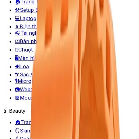
🏠
Trang Tech
🛠️
Setup Builder
💻
Laptop
📱
Điện thoại
🎧
Tai nghe
⌨️
Bàn phím
🖱️
Chuột
🖥️
Màn hình
🔊
Loa
🔌
Sạc / Pin / Cáp
🎙️
Microphone
📷
Webcam
🟪
Mousepad
💄 Beauty
🏠
Trang Beauty
🪞
Skin Quiz
🧴
Chăm sóc da