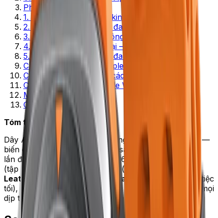
Phân tích 5 kiểu dây
1. Sport Band silicon — kinh điển tập luyện
2. Braided Solo Loop — đa năng cao cấp
3. Leather Loop da — công sở sang trọng
4. Milanese Loop kim loại — tiệc tối lịch lãm
5. Sport Loop Velcro — đa năng giá tốt
Cách chọn theo size Apple Watch
Cách chọn theo phong cách
Cách bảo quản dây Apple Watch
Mua ở đâu
Câu hỏi thường gặp
Tóm tắt nhanh
Dây Apple Watch thay đổi phong cách trong vài giây —
biến chiếc đồng hồ từ tập gym sang công sở chỉ với 1
lần đổi dây. 5 kiểu phổ biến 2026:
Sport Band silicon
(tập luyện),
Braided Solo Loop
(đa năng cao cấp),
Leather Loop da
(công sở),
Milanese Loop kim loại
(tiệc
tối),
Sport Loop Velcro
(giá tốt). Đầu tư 3–4 dây cho mọi
dịp tổng cộng 1–1,5 triệu.