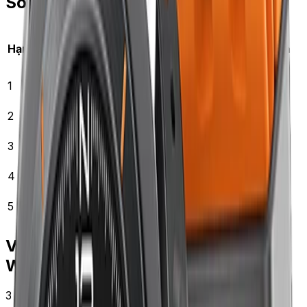
So sánh nhanh
Giá
Phù hợp
Hạng
Dây
Chất liệu
tham
dịp
khảo
Silicon
Tập gym,
250–
1
Sport Band
fluoroelastomer
bơi, chạy
450k
Braided
Đa năng
350–
2
Nylon dệt
Solo Loop
cao cấp
550k
Leather
Công sở, đi
450–
3
Da thật
Loop
tiệc
750k
Milanese
Lưới thép
Tiệc tối, sự
380–
4
Loop
không gỉ
kiện
650k
Đa năng
220–
5
Sport Loop
Nylon Velcro
giá tốt
350k
Vì sao đầu tư nhiều dây Apple
Watch?
3 lý do thực tế: