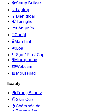
🛠️
Setup Builder
💻
Laptop
📱
Điện thoại
🎧
Tai nghe
⌨️
Bàn phím
🖱️
Chuột
🖥️
Màn hình
🔊
Loa
🔌
Sạc / Pin / Cáp
🎙️
Microphone
📷
Webcam
🟪
Mousepad
💄 Beauty
🏠
Trang Beauty
🪞
Skin Quiz
🧴
Chăm sóc da
💄
Trang điểm