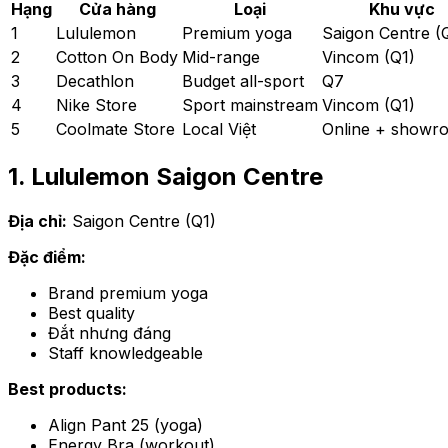
Hạng
Cửa hàng
Loại
Khu vực
1
Lululemon
Premium yoga
Saigon Centre (
2
Cotton On Body
Mid-range
Vincom (Q1)
3
Decathlon
Budget all-sport
Q7
4
Nike Store
Sport mainstream
Vincom (Q1)
5
Coolmate Store
Local Việt
Online + showr
1. Lululemon Saigon Centre
Địa chỉ:
Saigon Centre (Q1)
Đặc điểm:
Brand premium yoga
Best quality
Đắt nhưng đáng
Staff knowledgeable
Best products:
Align Pant 25 (yoga)
Energy Bra (workout)