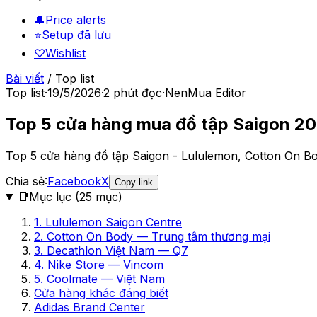
🔔
Price alerts
⭐
Setup đã lưu
♡
Wishlist
Bài viết
/
Top list
Top list
·
19/5/2026
·
2
phút đọc
·
NenMua Editor
Top 5 cửa hàng mua đồ tập Saigon 2
Top 5 cửa hàng đồ tập Saigon - Lululemon, Cotton On Bo
Chia sẻ:
Facebook
X
Copy link
📑
Mục lục (
25
mục)
1. Lululemon Saigon Centre
2. Cotton On Body — Trung tâm thương mại
3. Decathlon Việt Nam — Q7
4. Nike Store — Vincom
5. Coolmate — Việt Nam
Cửa hàng khác đáng biết
Adidas Brand Center