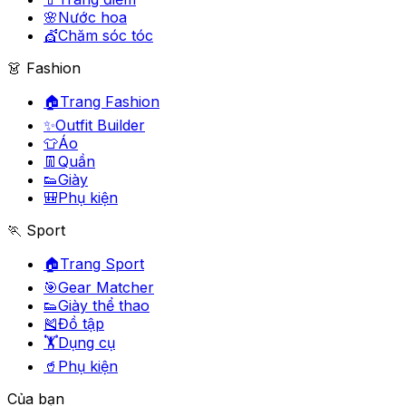
🌸
Nước hoa
💇
Chăm sóc tóc
👗 Fashion
🏠
Trang Fashion
✨
Outfit Builder
👕
Áo
👖
Quần
👟
Giày
🎒
Phụ kiện
🏃 Sport
🏠
Trang Sport
🎯
Gear Matcher
👟
Giày thể thao
🎽
Đồ tập
🏋️
Dụng cụ
🥤
Phụ kiện
Của bạn