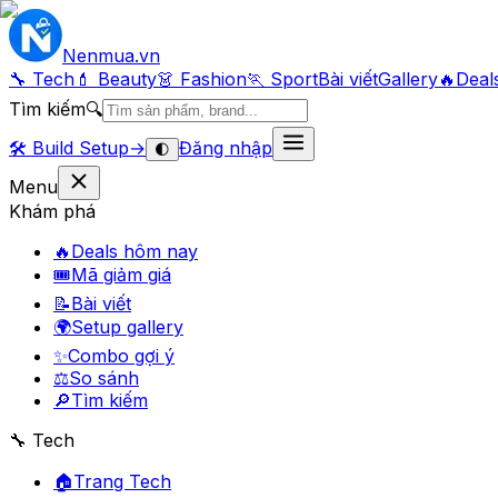
Nenmua
.vn
🔧 Tech
💄 Beauty
👗 Fashion
🏃 Sport
Bài viết
Gallery
🔥
Deal
Tìm kiếm
🔍
🛠️
Build Setup
→
Đăng nhập
🌓
Menu
Khám phá
🔥
Deals hôm nay
🎟
Mã giảm giá
📝
Bài viết
🌍
Setup gallery
✨
Combo gợi ý
⚖️
So sánh
🔎
Tìm kiếm
🔧 Tech
🏠
Trang Tech