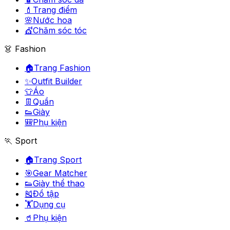
💄
Trang điểm
🌸
Nước hoa
💇
Chăm sóc tóc
👗 Fashion
🏠
Trang Fashion
✨
Outfit Builder
👕
Áo
👖
Quần
👟
Giày
🎒
Phụ kiện
🏃 Sport
🏠
Trang Sport
🎯
Gear Matcher
👟
Giày thể thao
🎽
Đồ tập
🏋️
Dụng cụ
🥤
Phụ kiện