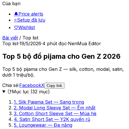
Của bạn
🔔
Price alerts
⭐
Setup đã lưu
♡
Wishlist
Bài viết
/
Top list
Top list
·
19/5/2026
·
4
phút đọc
·
NenMua Editor
Top 5 bộ đồ pijama cho Gen Z 2026
Top 5 bộ pijama cho Gen Z — silk, cotton, modal, satin,
dưới 1 triệu/bộ.
Chia sẻ:
Facebook
X
Copy link
📑
Mục lục (
32
mục)
1. Silk Pajama Set — Sang trọng
2. Modal Long Sleeve Set — Êm nhất
3. Cotton Short Sleeve Set — Mùa hè
4. Satin Short Set — Y2K quyến rũ
5. Loungewear — Đa năng