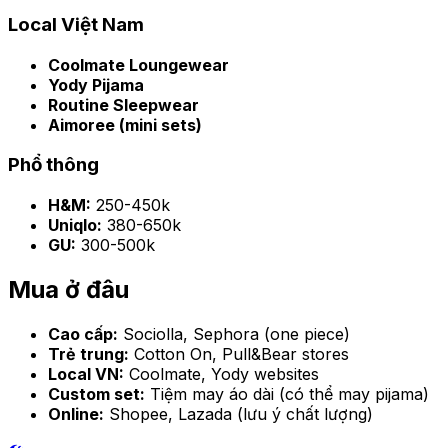
Local Việt Nam
Coolmate Loungewear
Yody Pijama
Routine Sleepwear
Aimoree (mini sets)
Phổ thông
H&M:
250-450k
Uniqlo:
380-650k
GU:
300-500k
Mua ở đâu
Cao cấp:
Sociolla, Sephora (one piece)
Trẻ trung:
Cotton On, Pull&Bear stores
Local VN:
Coolmate, Yody websites
Custom set:
Tiệm may áo dài (có thể may pijama)
Online:
Shopee, Lazada (lưu ý chất lượng)