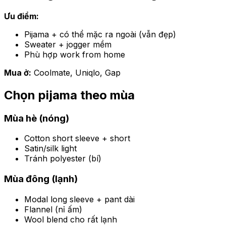
Ưu điểm:
Pijama + có thể mặc ra ngoài (vẫn đẹp)
Sweater + jogger mềm
Phù hợp work from home
Mua ở:
Coolmate, Uniqlo, Gap
Chọn pijama theo mùa
Mùa hè (nóng)
Cotton short sleeve + short
Satin/silk light
Tránh polyester (bí)
Mùa đông (lạnh)
Modal long sleeve + pant dài
Flannel (nỉ ấm)
Wool blend cho rất lạnh