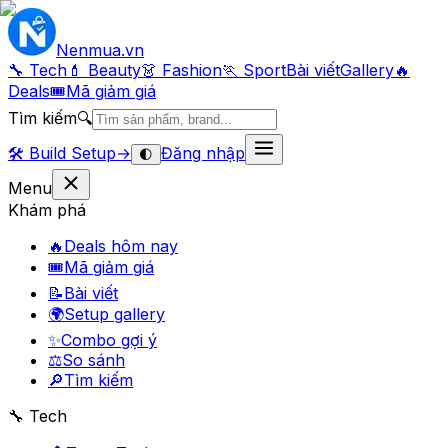
Nenmua
.vn
🔧 Tech
💄 Beauty
👗 Fashion
🏃 Sport
Bài viết
Gallery
🔥
Deals
🎟
Mã giảm giá
Tìm kiếm
🔍
🛠️
Build Setup
→
Đăng nhập
🌓
Menu
Khám phá
🔥
Deals hôm nay
🎟
Mã giảm giá
📝
Bài viết
🌍
Setup gallery
✨
Combo gợi ý
⚖️
So sánh
🔎
Tìm kiếm
🔧 Tech