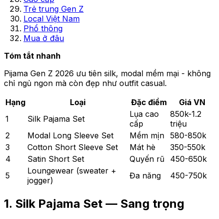
Trẻ trung Gen Z
Local Việt Nam
Phổ thông
Mua ở đâu
Tóm tắt nhanh
Pijama Gen Z 2026 ưu tiên silk, modal mềm mại - không
chỉ ngủ ngon mà còn đẹp như outfit casual.
Hạng
Loại
Đặc điểm
Giá VN
Lụa cao
850k-1.2
1
Silk Pajama Set
cấp
triệu
2
Modal Long Sleeve Set
Mềm mịn
580-850k
3
Cotton Short Sleeve Set
Mát hè
350-550k
4
Satin Short Set
Quyến rũ
450-650k
Loungewear (sweater +
5
Đa năng
450-750k
jogger)
1. Silk Pajama Set — Sang trọng