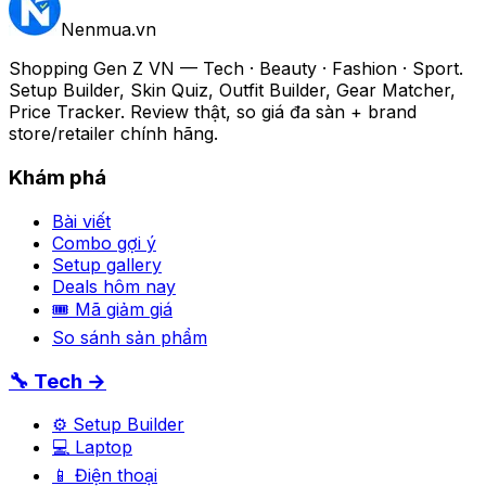
Nenmua
.vn
Shopping Gen Z VN — Tech · Beauty · Fashion · Sport.
Setup Builder, Skin Quiz, Outfit Builder, Gear Matcher,
Price Tracker. Review thật, so giá đa sàn + brand
store/retailer chính hãng.
Khám phá
Bài viết
Combo gợi ý
Setup gallery
Deals hôm nay
🎟 Mã giảm giá
So sánh sản phẩm
🔧 Tech →
⚙️ Setup Builder
💻 Laptop
📱 Điện thoại