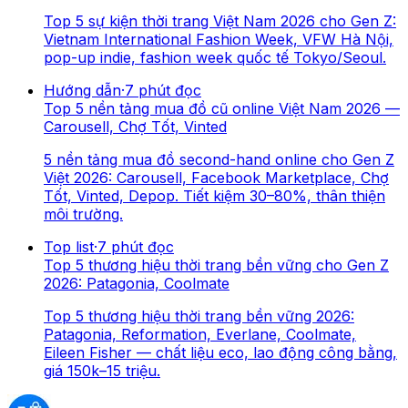
Top 5 sự kiện thời trang Việt Nam 2026 cho Gen Z:
Vietnam International Fashion Week, VFW Hà Nội,
pop-up indie, fashion week quốc tế Tokyo/Seoul.
Hướng dẫn
·
7
phút đọc
Top 5 nền tảng mua đồ cũ online Việt Nam 2026 —
Carousell, Chợ Tốt, Vinted
5 nền tảng mua đồ second-hand online cho Gen Z
Việt 2026: Carousell, Facebook Marketplace, Chợ
Tốt, Vinted, Depop. Tiết kiệm 30–80%, thân thiện
môi trường.
Top list
·
7
phút đọc
Top 5 thương hiệu thời trang bền vững cho Gen Z
2026: Patagonia, Coolmate
Top 5 thương hiệu thời trang bền vững 2026:
Patagonia, Reformation, Everlane, Coolmate,
Eileen Fisher — chất liệu eco, lao động công bằng,
giá 150k–15 triệu.