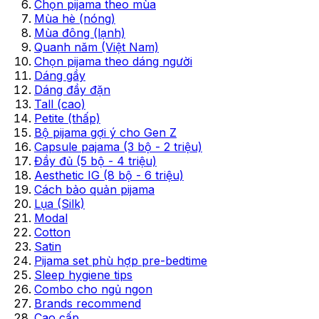
Chọn pijama theo mùa
Mùa hè (nóng)
Mùa đông (lạnh)
Quanh năm (Việt Nam)
Chọn pijama theo dáng người
Dáng gầy
Dáng đầy đặn
Tall (cao)
Petite (thấp)
Bộ pijama gợi ý cho Gen Z
Capsule pajama (3 bộ - 2 triệu)
Đầy đủ (5 bộ - 4 triệu)
Aesthetic IG (8 bộ - 6 triệu)
Cách bảo quản pijama
Lụa (Silk)
Modal
Cotton
Satin
Pijama set phù hợp pre-bedtime
Sleep hygiene tips
Combo cho ngủ ngon
Brands recommend
Cao cấp