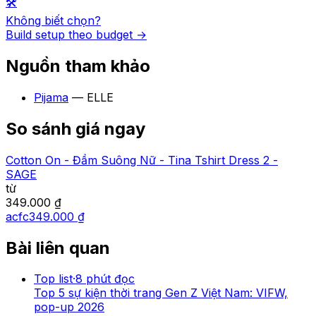
🛠️
Không biết chọn?
Build setup theo budget →
Nguồn tham khảo
Pijama
—
ELLE
So sánh giá ngay
Cotton On - Đầm Suông Nữ - Tina Tshirt Dress 2 -
SAGE
từ
349.000 ₫
acfc
349.000 ₫
Bài liên quan
Top list
·
8
phút đọc
Top 5 sự kiện thời trang Gen Z Việt Nam: VIFW,
pop-up 2026