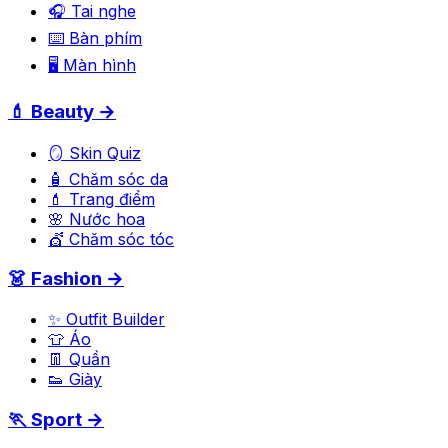
🎧 Tai nghe
⌨️ Bàn phím
🖥️ Màn hình
💄 Beauty →
🪞 Skin Quiz
🧴 Chăm sóc da
💄 Trang điểm
🌸 Nước hoa
💇 Chăm sóc tóc
👗 Fashion →
✨ Outfit Builder
👕 Áo
👖 Quần
👟 Giày
🏃 Sport →