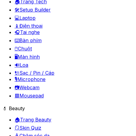
🏠
Trang Tech
🛠️
Setup Builder
💻
Laptop
📱
Điện thoại
🎧
Tai nghe
⌨️
Bàn phím
🖱️
Chuột
🖥️
Màn hình
🔊
Loa
🔌
Sạc / Pin / Cáp
🎙️
Microphone
📷
Webcam
🟪
Mousepad
💄 Beauty
🏠
Trang Beauty
🪞
Skin Quiz
🧴
Chăm sóc da