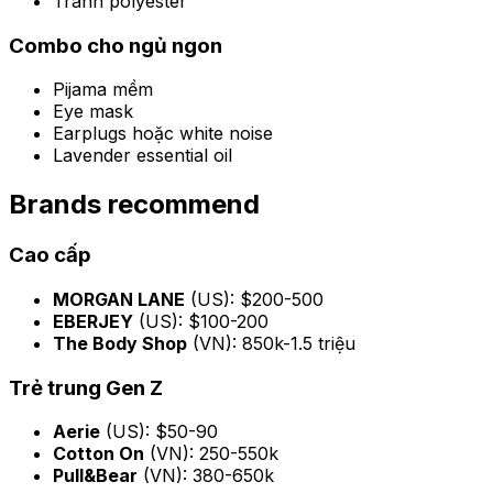
Tránh polyester
Combo cho ngủ ngon
Pijama mềm
Eye mask
Earplugs hoặc white noise
Lavender essential oil
Brands recommend
Cao cấp
MORGAN LANE
(US): $200-500
EBERJEY
(US): $100-200
The Body Shop
(VN): 850k-1.5 triệu
Trẻ trung Gen Z
Aerie
(US): $50-90
Cotton On
(VN): 250-550k
Pull&Bear
(VN): 380-650k