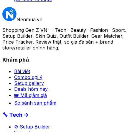
Nenmua
.vn
Shopping Gen Z VN — Tech · Beauty · Fashion · Sport.
Setup Builder, Skin Quiz, Outfit Builder, Gear Matcher,
Price Tracker. Review thật, so giá đa sàn + brand
store/retailer chính hãng.
Khám phá
Bài viết
Combo gợi ý
Setup gallery
Deals hôm nay
🎟 Mã giảm giá
So sánh sản phẩm
🔧 Tech →
⚙️ Setup Builder