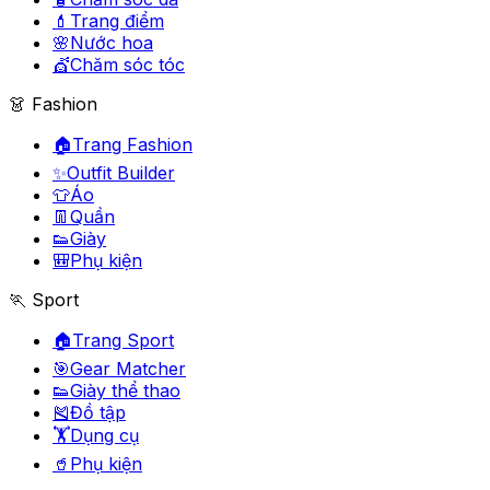
💄
Trang điểm
🌸
Nước hoa
💇
Chăm sóc tóc
👗 Fashion
🏠
Trang Fashion
✨
Outfit Builder
👕
Áo
👖
Quần
👟
Giày
🎒
Phụ kiện
🏃 Sport
🏠
Trang Sport
🎯
Gear Matcher
👟
Giày thể thao
🎽
Đồ tập
🏋️
Dụng cụ
🥤
Phụ kiện