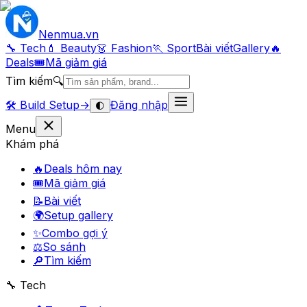
Nenmua
.vn
🔧 Tech
💄 Beauty
👗 Fashion
🏃 Sport
Bài viết
Gallery
🔥
Deals
🎟
Mã giảm giá
Tìm kiếm
🔍
🛠️
Build Setup
→
Đăng nhập
🌓
Menu
Khám phá
🔥
Deals hôm nay
🎟
Mã giảm giá
📝
Bài viết
🌍
Setup gallery
✨
Combo gợi ý
⚖️
So sánh
🔎
Tìm kiếm
🔧 Tech