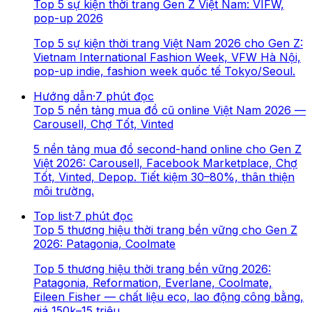
Top 5 sự kiện thời trang Gen Z Việt Nam: VIFW,
pop-up 2026
Top 5 sự kiện thời trang Việt Nam 2026 cho Gen Z:
Vietnam International Fashion Week, VFW Hà Nội,
pop-up indie, fashion week quốc tế Tokyo/Seoul.
Hướng dẫn
·
7
phút đọc
Top 5 nền tảng mua đồ cũ online Việt Nam 2026 —
Carousell, Chợ Tốt, Vinted
5 nền tảng mua đồ second-hand online cho Gen Z
Việt 2026: Carousell, Facebook Marketplace, Chợ
Tốt, Vinted, Depop. Tiết kiệm 30–80%, thân thiện
môi trường.
Top list
·
7
phút đọc
Top 5 thương hiệu thời trang bền vững cho Gen Z
2026: Patagonia, Coolmate
Top 5 thương hiệu thời trang bền vững 2026:
Patagonia, Reformation, Everlane, Coolmate,
Eileen Fisher — chất liệu eco, lao động công bằng,
giá 150k–15 triệu.