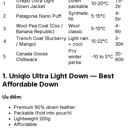
Uniqlo Ultra Light
Down
1.5-
1
10-20°C
Down Jacket
packable
2tr
Synthetic
4-
2
Patagonia Nano Puff
5-15°C
fill
5tr
Wool Pea Coat (Cos /
Wool
4-
3
5-15°C
Banana Republic)
classic
8tr
Trench Coat (Burberry
Light rain
3-
4
15-22°C
/ Mango)
+ cool
30tr
Pro
Canada Goose
30-
5
winter
-10 to 5°C
Chilliwack
60tr
parka
1. Uniqlo Ultra Light Down — Best
Affordable Down
Ưu điểm:
Premium 90% down feather
Packable (fold into pouch)
Lightweight 200g
Affordable