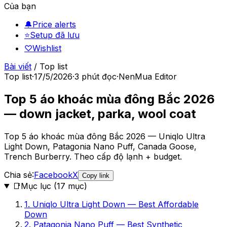
Của bạn
🔔
Price alerts
⭐
Setup đã lưu
♡
Wishlist
Bài viết
/
Top list
Top list
·
17/5/2026
·
3
phút đọc
·
NenMua Editor
Top 5 áo khoác mùa đông Bắc 2026
— down jacket, parka, wool coat
Top 5 áo khoác mùa đông Bắc 2026 — Uniqlo Ultra
Light Down, Patagonia Nano Puff, Canada Goose,
Trench Burberry. Theo cấp độ lạnh + budget.
Chia sẻ:
Facebook
X
Copy link
📑
Mục lục (
17
mục)
1. Uniqlo Ultra Light Down — Best Affordable
Down
2. Patagonia Nano Puff — Best Synthetic