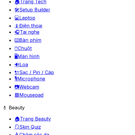
🏠
Trang Tech
🛠️
Setup Builder
💻
Laptop
📱
Điện thoại
🎧
Tai nghe
⌨️
Bàn phím
🖱️
Chuột
🖥️
Màn hình
🔊
Loa
🔌
Sạc / Pin / Cáp
🎙️
Microphone
📷
Webcam
🟪
Mousepad
💄 Beauty
🏠
Trang Beauty
🪞
Skin Quiz
🧴
Chăm sóc da