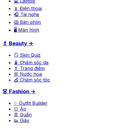
💻 Laptop
📱 Điện thoại
🎧 Tai nghe
⌨️ Bàn phím
🖥️ Màn hình
💄 Beauty →
🪞 Skin Quiz
🧴 Chăm sóc da
💄 Trang điểm
🌸 Nước hoa
💇 Chăm sóc tóc
👗 Fashion →
✨ Outfit Builder
👕 Áo
👖 Quần
👟 Giày