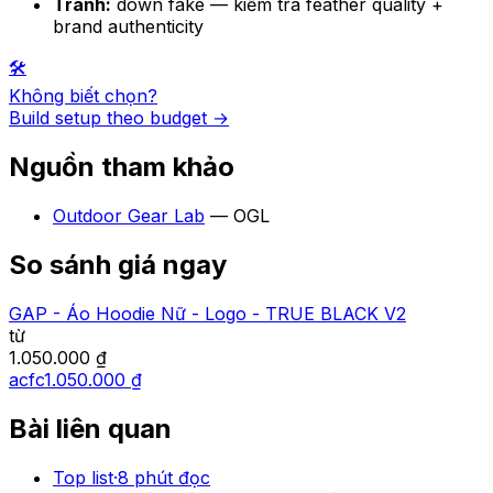
Tránh:
down fake — kiểm tra feather quality +
brand authenticity
🛠️
Không biết chọn?
Build setup theo budget →
Nguồn tham khảo
Outdoor Gear Lab
—
OGL
So sánh giá ngay
GAP - Áo Hoodie Nữ - Logo - TRUE BLACK V2
từ
1.050.000 ₫
acfc
1.050.000 ₫
Bài liên quan
Top list
·
8
phút đọc