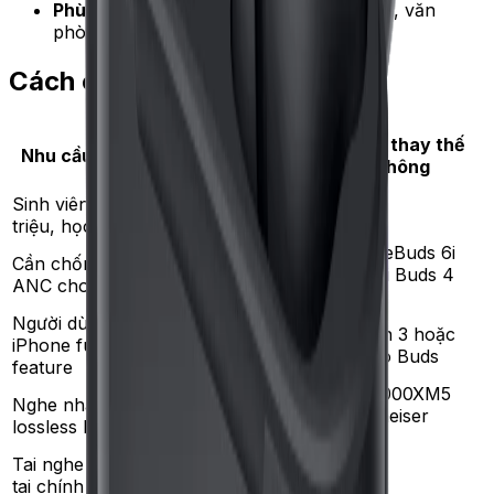
Phù hợp với ai:
Người gọi điện trong nhà, văn
phòng yên tĩnh.
Cách chọn theo nhu cầu
Có phù hợp
Lựa chọn thay thế
Nhu cầu chính
với SE 4
nếu không
không?
Sinh viên dưới 1
Phù hợp tuyệt
---
triệu, học online
vời
Huawei FreeBuds 6i
Cần chống ồn
Không (không
hoặc Xiaomi Buds 4
ANC cho xe bus
có ANC)
Pro
Người dùng
AirPods Gen 3 hoặc
iPhone full
Không tối ưu
Beats Studio Buds
feature
Sony WF-1000XM5
Nghe nhạc
Không (chỉ
hoặc Sennheiser
lossless Hi-Res
SBC/AAC)
MTW3
Tai nghe phụ khi
Phù hợp, giá
---
tai chính hết pin
rẻ