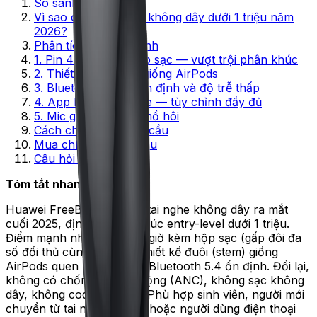
So sánh nhanh
Vì sao chọn tai nghe không dây dưới 1 triệu năm
2026?
Phân tích 5 điểm mạnh
1. Pin 40 giờ kèm hộp sạc — vượt trội phân khúc
2. Thiết kế stem mở giống AirPods
3. Bluetooth 5.4 — ổn định và độ trễ thấp
4. App Huawei AI Life — tùy chỉnh đầy đủ
5. Mic gọi và chống mồ hôi
Cách chọn theo nhu cầu
Mua chính hãng ở đâu
Câu hỏi thường gặp
Tóm tắt nhanh
Huawei FreeBuds SE 4 là tai nghe không dây ra mắt
cuối 2025, định vị phân khúc entry-level dưới 1 triệu.
Điểm mạnh nhất là pin 40 giờ kèm hộp sạc (gấp đôi đa
số đối thủ cùng tầm giá), thiết kế đuôi (stem) giống
AirPods quen mắt, kết nối Bluetooth 5.4 ổn định. Đổi lại,
không có chống ồn chủ động (ANC), không sạc không
dây, không codec Hi-Res. Phù hợp sinh viên, người mới
chuyển từ tai nghe có dây hoặc người dùng điện thoại