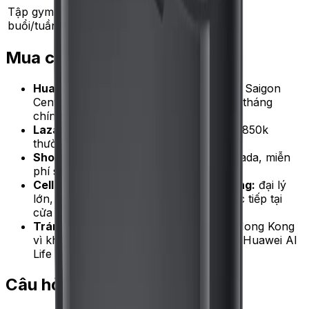
Tập gym 5-6
Phù hợp vì
---
buổi/tuần
IP54
Mua chính hãng ở đâu
Huawei Experience Store Vietnam:
tại Saigon
Centre, Royal City Hà Nội, bảo hành 12 tháng
chính hãng VN, có demo thử.
Lazada Mall Huawei Vietnam:
giá 700-850k
thường xuyên có voucher giảm 10-15%.
Shopee Mall Huawei:
tương đương Lazada, miễn
phí ship khi mua trên 500k.
CellphoneS, FPT Shop, Thế Giới Di Động:
đại lý
lớn, giá 800-950k, có thể bảo hành trực tiếp tại
cửa hàng.
Tránh:
hàng xách tay từ Trung Quốc, Hong Kong
vì không có bảo hành Việt Nam và app Huawei AI
Life Trung Quốc khó cập nhật.
Câu hỏi thường gặp