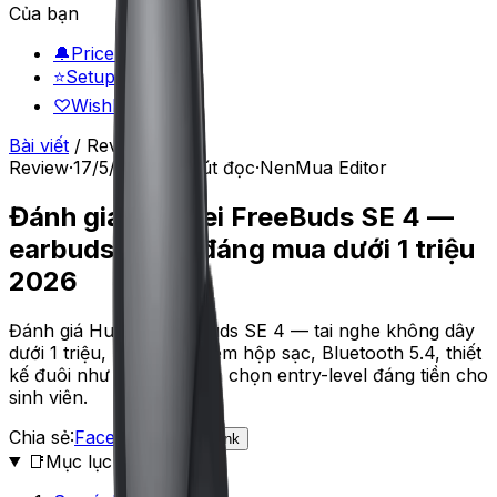
Của bạn
🔔
Price alerts
⭐
Setup đã lưu
♡
Wishlist
Bài viết
/
Review
Review
·
17/5/2026
·
6
phút đọc
·
NenMua Editor
Đánh giá Huawei FreeBuds SE 4 —
earbuds giá rẻ đáng mua dưới 1 triệu
2026
Đánh giá Huawei FreeBuds SE 4 — tai nghe không dây
dưới 1 triệu, pin 40 giờ kèm hộp sạc, Bluetooth 5.4, thiết
kế đuôi như AirPods. Lựa chọn entry-level đáng tiền cho
sinh viên.
Chia sẻ:
Facebook
X
Copy link
📑
Mục lục (
11
mục)