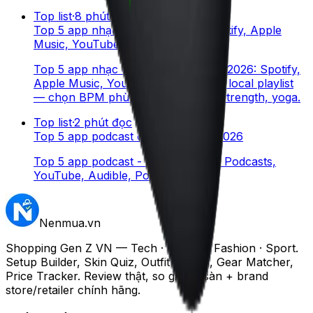
Top list
·
8
phút đọc
Top 5 app nhạc tập gym Gen Z: Spotify, Apple
Music, YouTube 2026
Top 5 app nhạc cho Gen Z tập gym 2026: Spotify,
Apple Music, YouTube Music, Tidal, local playlist
— chọn BPM phù hợp cho cardio, strength, yoga.
Top list
·
2
phút đọc
Top 5 app podcast cho Gen Z VN 2026
Top 5 app podcast - Spotify, Apple Podcasts,
YouTube, Audible, Pocket Casts.
Nenmua
.vn
Shopping Gen Z VN — Tech · Beauty · Fashion · Sport.
Setup Builder, Skin Quiz, Outfit Builder, Gear Matcher,
Price Tracker. Review thật, so giá đa sàn + brand
store/retailer chính hãng.