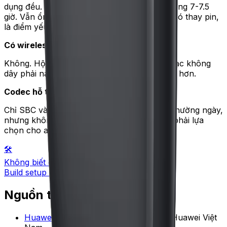
dụng đều. Tức là pin 9 giờ ban đầu còn khoảng 7-7.5
giờ. Vẫn ổn cho nhu cầu cơ bản. Hộp sạc khó thay pin,
là điểm yếu chung của TWS.
Có wireless charging không?
Không. Hộp sạc chỉ qua cổng USB-C. Cần sạc không
dây phải nâng cấp lên FreeBuds 6i hoặc cao hơn.
Codec hỗ trợ là gì?
Chỉ SBC và AAC. Đủ chất lượng nghe nhạc thường ngày,
nhưng không hỗ trợ aptX/LDAC nên không phải lựa
chọn cho audiophile.
🛠️
Không biết chọn?
Build setup theo budget →
Nguồn tham khảo
Huawei Vietnam — FreeBuds SE 4
—
Huawei Việt