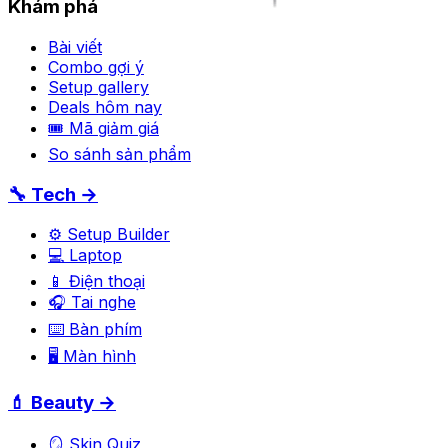
Khám phá
Bài viết
Combo gợi ý
Setup gallery
Deals hôm nay
🎟 Mã giảm giá
So sánh sản phẩm
🔧 Tech →
⚙️ Setup Builder
💻 Laptop
📱 Điện thoại
🎧 Tai nghe
⌨️ Bàn phím
🖥️ Màn hình
💄 Beauty →
🪞 Skin Quiz