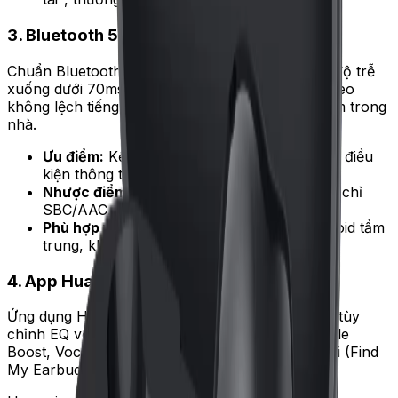
3. Bluetooth 5.4 — ổn định và độ trễ thấp
Chuẩn Bluetooth 5.4 mới ra cuối 2023, cải thiện độ trễ
xuống dưới 70ms (đủ chơi game thường, xem video
không lệch tiếng), phạm vi kết nối ổn định 10-15m trong
nhà.
Ưu điểm:
Kết nối nhanh, không bị giật trong điều
kiện thông thường.
Nhược điểm:
Không hỗ trợ aptX hay LDAC, chỉ
SBC/AAC.
Phù hợp với ai:
Người dùng điện thoại Android tầm
trung, không nghe nhạc lossless.
4. App Huawei AI Life — tùy chỉnh đầy đủ
Ứng dụng Huawei AI Life trên Android cho phép tùy
chỉnh EQ với 6 preset (Default, Bass Boost, Treble
Boost, Vocals, Stage, Classic), tìm tai nghe khi rơi (Find
My Earbuds), cập nhật firmware miễn phí.