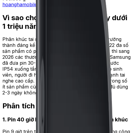
hoanghamobile
790.000 ₫
Vì sao chọn tai nghe không dây dưới
1 triệu năm 2026?
Phân khúc tai nghe không dây dưới 1 triệu đã trưởng
thành đáng kể trong 2-3 năm qua. Nếu năm 2022 đa số
sản phẩm có pin chỉ 15-20 giờ và Bluetooth 5.0, thì sang
2026 các thương hiệu lớn như Huawei, Xiaomi, Samsung
đã đưa pin 30-40 giờ, Bluetooth 5.4 và chống nước
IP54 xuống tầm giá này. Đây là lựa chọn tốt cho sinh
viên, người đi học, hoặc làm tai nghe phụ bên cạnh tai
nghe cao cấp. Đặc biệt, FreeBuds SE 4 là một trong số
ít sản phẩm cùng tầm giá có pin 40 giờ tổng — đủ dùng
2-3 ngày không cần sạc khi di chuyển nhiều.
Phân tích 5 điểm mạnh
1. Pin 40 giờ kèm hộp sạc — vượt trội phân khúc
Pin 9 giờ trên tai nghe + 31 giờ trong hộp sạc, tổng cộng