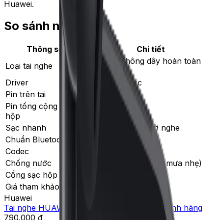
Huawei.
So sánh nhanh
Thông số
Chi tiết
Tai nghe không dây hoàn toàn
Loại tai nghe
(TWS)
Driver
10mm dynamic
Pin trên tai
9 giờ liên tục
Pin tổng cộng kèm
40 giờ
hộp
Sạc nhanh
10 phút sạc = 4 giờ nghe
Chuẩn Bluetooth
5.4
Codec
SBC, AAC
Chống nước
IP54 (chống mồ hôi, mưa nhẹ)
Cổng sạc hộp
USB-C
Giá tham khảo VN
700-950k
Huawei
Tai nghe HUAWEI FreeBuds SE 4 ANC - Chính hãng
790.000 ₫