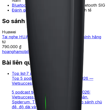
Nam
Bluetooth 5.4 Core Specification
—
Bluetooth SIG
Đánh giá tai nghe Huawei tại VN
—
Tinh tế
So sánh giá ngay
Huawei
Tai nghe HUAWEI FreeBuds SE 4 ANC - Chính hãng
từ
790.000 ₫
hoanghamobile
790.000 ₫
Bài liên quan
Top list
·
7
phút đọc
Top 5 podcast tiếng Việt cho Gen Z 2026 —
Vietsuccess, Have A Sip, Spiderum
5 podcast tiếng Việt đáng nghe nhất 2026:
Vietsuccess, Have A Sip, Anh Bạn Thân,
Spiderum, The Quoc Khanh Show. So sánh chủ
đề, độ dài và cách nghe hiệu quả.