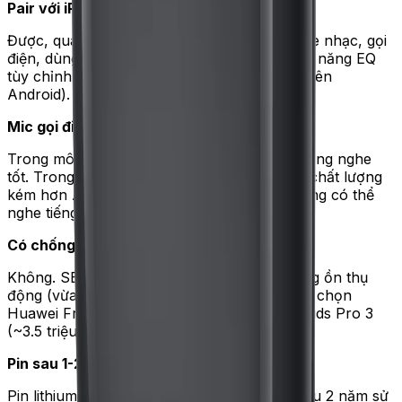
Pair với iPhone có dùng được không?
Được, qua Bluetooth thông thường. Vẫn nghe nhạc, gọi
điện, dùng touch control. Tuy nhiên mất tính năng EQ
tùy chỉnh trong app Huawei AI Life (chỉ có trên
Android).
Mic gọi điện có rõ không?
Trong môi trường yên tĩnh: rõ ràng, đối phương nghe
tốt. Trong môi trường ồn (chợ, đường phố): chất lượng
kém hơn AirPods khoảng 20-30%, đối phương có thể
nghe tiếng nền nhẹ.
Có chống ồn chủ động (ANC) không?
Không. SE 4 là dòng entry-level chỉ có chống ồn thụ
động (vừa phải vì design mở). Cần ANC thật, chọn
Huawei FreeBuds 6i (~1.5 triệu) hoặc FreeBuds Pro 3
(~3.5 triệu).
Pin sau 1-2 năm có giảm nhiều không?
Pin lithium-ion thông thường giảm 15-20% sau 2 năm sử