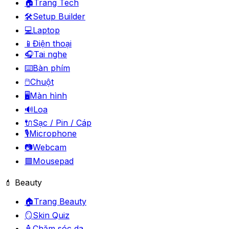
🏠
Trang Tech
🛠️
Setup Builder
💻
Laptop
📱
Điện thoại
🎧
Tai nghe
⌨️
Bàn phím
🖱️
Chuột
🖥️
Màn hình
🔊
Loa
🔌
Sạc / Pin / Cáp
🎙️
Microphone
📷
Webcam
🟪
Mousepad
💄 Beauty
🏠
Trang Beauty
🪞
Skin Quiz
🧴
Chăm sóc da