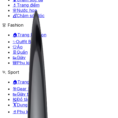
💄
Trang điểm
🌸
Nước hoa
💇
Chăm sóc tóc
👗 Fashion
🏠
Trang Fashion
✨
Outfit Builder
👕
Áo
👖
Quần
👟
Giày
🎒
Phụ kiện
🏃 Sport
🏠
Trang Sport
🎯
Gear Matcher
👟
Giày thể thao
🎽
Đồ tập
🏋️
Dụng cụ
🥤
Phụ kiện