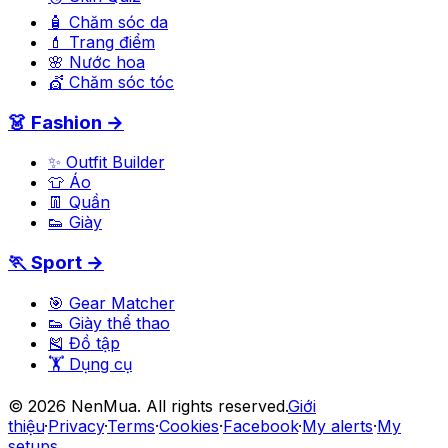
🧴 Chăm sóc da
💄 Trang điểm
🌸 Nước hoa
💇 Chăm sóc tóc
👗 Fashion →
✨ Outfit Builder
👕 Áo
👖 Quần
👟 Giày
🏃 Sport →
🎯 Gear Matcher
👟 Giày thể thao
🎽 Đồ tập
🏋️ Dụng cụ
©
2026
NenMua
. All rights reserved.
Giới
thiệu
·
Privacy
·
Terms
·
Cookies
·
Facebook
·
My alerts
·
My
setups