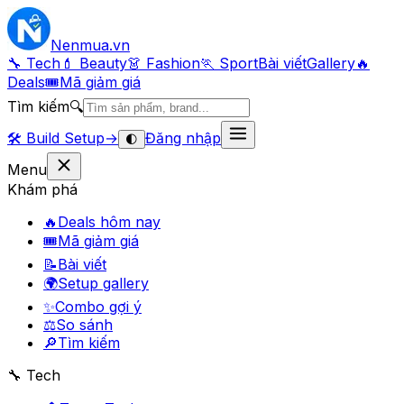
Nenmua
.vn
🔧 Tech
💄 Beauty
👗 Fashion
🏃 Sport
Bài viết
Gallery
🔥
Deals
🎟
Mã giảm giá
Tìm kiếm
🔍
🛠️
Build Setup
→
Đăng nhập
🌓
Menu
Khám phá
🔥
Deals hôm nay
🎟
Mã giảm giá
📝
Bài viết
🌍
Setup gallery
✨
Combo gợi ý
⚖️
So sánh
🔎
Tìm kiếm
🔧 Tech