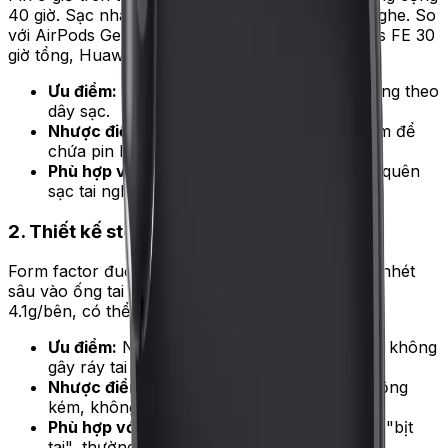
40 giờ. Sạc nhanh: cắm hộp 10 phút cho 4 giờ nghe. So
với AirPods Gen 3 chỉ 30 giờ tổng và Galaxy Buds FE 30
giờ tổng, Huawei dẫn đầu cả về dung lượng.
Ưu điểm:
Đi du lịch 3-4 ngày không cần mang theo
dây sạc.
Nhược điểm:
Hộp sạc dày hơn AirPods 2mm để
chứa pin lớn.
Phù hợp với ai:
Người di chuyển nhiều, hay quên
sạc tai nghe.
2. Thiết kế stem mở giống AirPods
Form factor đuôi (stem) ngắn 28mm, không cần nhét
sâu vào ống tai như earbud silicone. Đeo nhẹ chỉ
4.1g/bên, có thể đeo liên tục 6 giờ không mỏi.
Ưu điểm:
Người mới đeo không bị áp lực tai, không
gây ráy tai bít.
Nhược điểm:
Không kín nên cách âm thụ động
kém, không hợp môi trường ồn.
Phù hợp với ai:
Người không thích cảm giác "bịt
tai", thường đi xe hoặc đường ồn vừa phải.