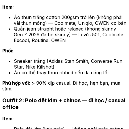
Item:
Áo thun trắng cotton 200gsm trở lên (không phải
vải thun mỏng) — Coolmate, Uniqlo, OWEN cơ bản
Quần jean straight hoặc relaxed (không skinny —
Gen Z 2026 đã bỏ skinny) — Levi's 501, Coolmate
Excool, Routine, OWEN
Phối:
Sneaker trắng (Adidas Stan Smith, Converse Run
Star, Nike Killshot)
Áo có thể thay thun ribbed nếu da dáng tốt
Phù hợp với:
> 90% dịp casual. Đi học, hẹn bạn, mua
sắm.
Outfit 2: Polo dệt kim + chinos — đi học / casual
office
Item:
Polo dệt kim (knit polo) — không phải polo cotton