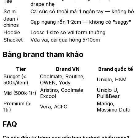
Tee
drape nhẹ
Sơ mi
Cài cúc cổ thoải mái 1 ngón tay — không bó
Jean /
Cạp ngang rốn 1-2cm — không có "saggy"
chinos
Hoodie
Loose 1 size so với form thường
Shacket
Vừa vai, dài qua hông 5-10cm
Bảng brand tham khảo
Tier
Brand VN
Brand quốc tế
Budget (<
Coolmate, Routine,
Uniqlo, H&M
500k/item)
OWEN, Yody
Aristino, Coolmate
Uniqlo U,
Mid (500k-1tr)
Excool
Pull&Bear
Premium (>
Mango,
Vera, ACFC
1tr)
Massimo Dutti
FAQ
Có nên đầu tư hàng cao cấp hay budget nhiều món?