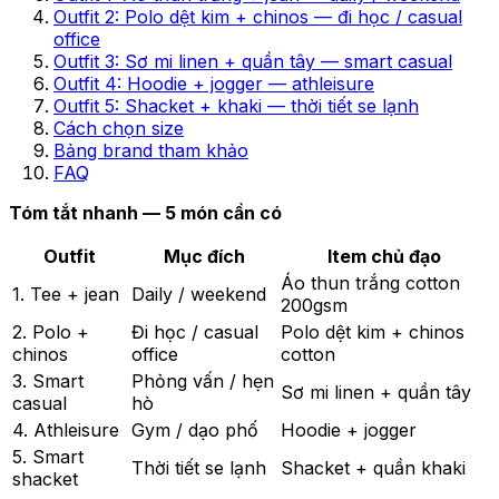
Outfit 2: Polo dệt kim + chinos — đi học / casual
office
Outfit 3: Sơ mi linen + quần tây — smart casual
Outfit 4: Hoodie + jogger — athleisure
Outfit 5: Shacket + khaki — thời tiết se lạnh
Cách chọn size
Bảng brand tham khảo
FAQ
Tóm tắt nhanh — 5 món cần có
Outfit
Mục đích
Item chủ đạo
Áo thun trắng cotton
1. Tee + jean
Daily / weekend
200gsm
2. Polo +
Đi học / casual
Polo dệt kim + chinos
chinos
office
cotton
3. Smart
Phỏng vấn / hẹn
Sơ mi linen + quần tây
casual
hò
4. Athleisure
Gym / dạo phố
Hoodie + jogger
5. Smart
Thời tiết se lạnh
Shacket + quần khaki
shacket