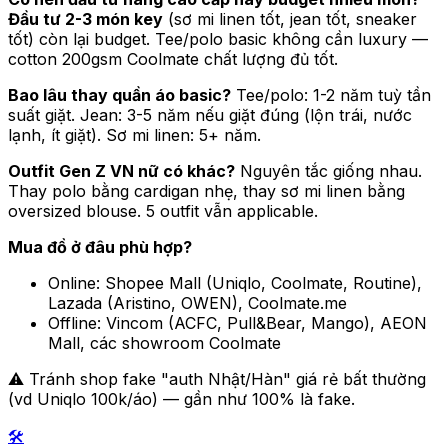
Đầu tư 2-3 món key
(sơ mi linen tốt, jean tốt, sneaker
tốt) còn lại budget. Tee/polo basic không cần luxury —
cotton 200gsm Coolmate chất lượng đủ tốt.
Bao lâu thay quần áo basic?
Tee/polo: 1-2 năm tuỳ tần
suất giặt. Jean: 3-5 năm nếu giặt đúng (lộn trái, nước
lạnh, ít giặt). Sơ mi linen: 5+ năm.
Outfit Gen Z VN nữ có khác?
Nguyên tắc giống nhau.
Thay polo bằng cardigan nhẹ, thay sơ mi linen bằng
oversized blouse. 5 outfit vẫn applicable.
Mua đồ ở đâu phù hợp?
Online: Shopee Mall (Uniqlo, Coolmate, Routine),
Lazada (Aristino, OWEN), Coolmate.me
Offline: Vincom (ACFC, Pull&Bear, Mango), AEON
Mall, các showroom Coolmate
⚠️ Tránh shop fake "auth Nhật/Hàn" giá rẻ bất thường
(vd Uniqlo 100k/áo) — gần như 100% là fake.
🛠️