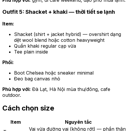
Phù hợp với:
gym, đi cafe weekend, dạo phố mùa lạnh.
Outfit 5: Shacket + khaki — thời tiết se lạnh
Item:
Shacket (shirt + jacket hybrid) — overshirt dạng
dệt wool blend hoặc cotton heavyweight
Quần khaki regular cạp vừa
Tee plain inside
Phối:
Boot Chelsea hoặc sneaker minimal
Đeo bag canvas nhỏ
Phù hợp với:
Đà Lạt, Hà Nội mùa thu/đông, cafe
outdoor.
Cách chọn size
Item
Nguyên tắc
Vai vừa đường vai (không rớt) — phần thân