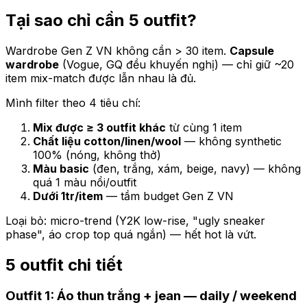
Tại sao chỉ cần 5 outfit?
Wardrobe Gen Z VN không cần > 30 item.
Capsule
wardrobe
(Vogue, GQ đều khuyến nghị) — chỉ giữ ~20
item mix-match được lẫn nhau là đủ.
Mình filter theo 4 tiêu chí:
Mix được ≥ 3 outfit khác
từ cùng 1 item
Chất liệu cotton/linen/wool
— không synthetic
100% (nóng, không thở)
Màu basic
(đen, trắng, xám, beige, navy) — không
quá 1 màu nổi/outfit
Dưới 1tr/item
— tầm budget Gen Z VN
Loại bỏ: micro-trend (Y2K low-rise, "ugly sneaker
phase", áo crop top quá ngắn) — hết hot là vứt.
5 outfit chi tiết
Outfit 1: Áo thun trắng + jean — daily / weekend