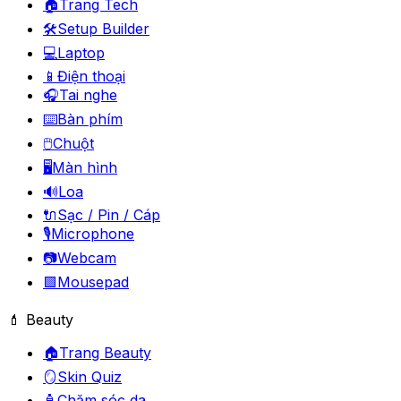
🏠
Trang Tech
🛠️
Setup Builder
💻
Laptop
📱
Điện thoại
🎧
Tai nghe
⌨️
Bàn phím
🖱️
Chuột
🖥️
Màn hình
🔊
Loa
🔌
Sạc / Pin / Cáp
🎙️
Microphone
📷
Webcam
🟪
Mousepad
💄 Beauty
🏠
Trang Beauty
🪞
Skin Quiz
🧴
Chăm sóc da