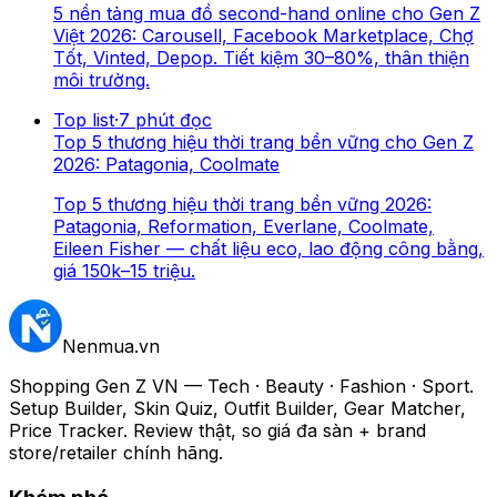
5 nền tảng mua đồ second-hand online cho Gen Z
Việt 2026: Carousell, Facebook Marketplace, Chợ
Tốt, Vinted, Depop. Tiết kiệm 30–80%, thân thiện
môi trường.
Top list
·
7
phút đọc
Top 5 thương hiệu thời trang bền vững cho Gen Z
2026: Patagonia, Coolmate
Top 5 thương hiệu thời trang bền vững 2026:
Patagonia, Reformation, Everlane, Coolmate,
Eileen Fisher — chất liệu eco, lao động công bằng,
giá 150k–15 triệu.
Nenmua
.vn
Shopping Gen Z VN — Tech · Beauty · Fashion · Sport.
Setup Builder, Skin Quiz, Outfit Builder, Gear Matcher,
Price Tracker. Review thật, so giá đa sàn + brand
store/retailer chính hãng.