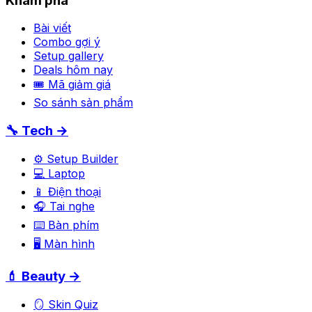
Khám phá
Bài viết
Combo gợi ý
Setup gallery
Deals hôm nay
🎟 Mã giảm giá
So sánh sản phẩm
🔧 Tech →
⚙️ Setup Builder
💻 Laptop
📱 Điện thoại
🎧 Tai nghe
⌨️ Bàn phím
🖥️ Màn hình
💄 Beauty →
🪞 Skin Quiz