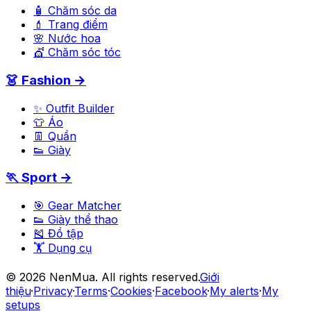
🧴 Chăm sóc da
💄 Trang điểm
🌸 Nước hoa
💇 Chăm sóc tóc
👗 Fashion →
✨ Outfit Builder
👕 Áo
👖 Quần
👟 Giày
🏃 Sport →
🎯 Gear Matcher
👟 Giày thể thao
🎽 Đồ tập
🏋️ Dụng cụ
©
2026
NenMua
. All rights reserved.
Giới
thiệu
·
Privacy
·
Terms
·
Cookies
·
Facebook
·
My alerts
·
My
setups