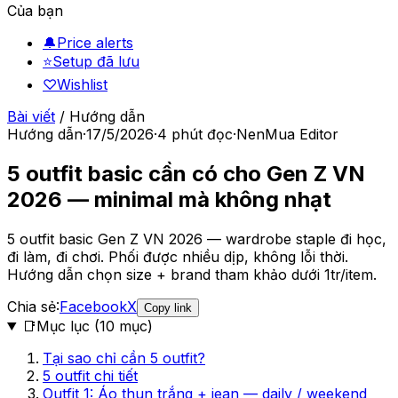
Của bạn
🔔
Price alerts
⭐
Setup đã lưu
♡
Wishlist
Bài viết
/
Hướng dẫn
Hướng dẫn
·
17/5/2026
·
4
phút đọc
·
NenMua Editor
5 outfit basic cần có cho Gen Z VN
2026 — minimal mà không nhạt
5 outfit basic Gen Z VN 2026 — wardrobe staple đi học,
đi làm, đi chơi. Phối được nhiều dịp, không lỗi thời.
Hướng dẫn chọn size + brand tham khảo dưới 1tr/item.
Chia sẻ:
Facebook
X
Copy link
📑
Mục lục (
10
mục)
Tại sao chỉ cần 5 outfit?
5 outfit chi tiết
Outfit 1: Áo thun trắng + jean — daily / weekend