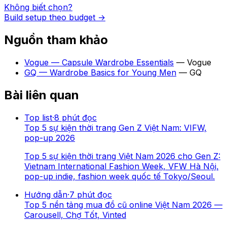
Không biết chọn?
Build setup theo budget →
Nguồn tham khảo
Vogue — Capsule Wardrobe Essentials
—
Vogue
GQ — Wardrobe Basics for Young Men
—
GQ
Bài liên quan
Top list
·
8
phút đọc
Top 5 sự kiện thời trang Gen Z Việt Nam: VIFW,
pop-up 2026
Top 5 sự kiện thời trang Việt Nam 2026 cho Gen Z:
Vietnam International Fashion Week, VFW Hà Nội,
pop-up indie, fashion week quốc tế Tokyo/Seoul.
Hướng dẫn
·
7
phút đọc
Top 5 nền tảng mua đồ cũ online Việt Nam 2026 —
Carousell, Chợ Tốt, Vinted