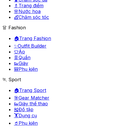
💄
Trang điểm
🌸
Nước hoa
💇
Chăm sóc tóc
👗 Fashion
🏠
Trang Fashion
✨
Outfit Builder
👕
Áo
👖
Quần
👟
Giày
🎒
Phụ kiện
🏃 Sport
🏠
Trang Sport
🎯
Gear Matcher
👟
Giày thể thao
🎽
Đồ tập
🏋️
Dụng cụ
🥤
Phụ kiện