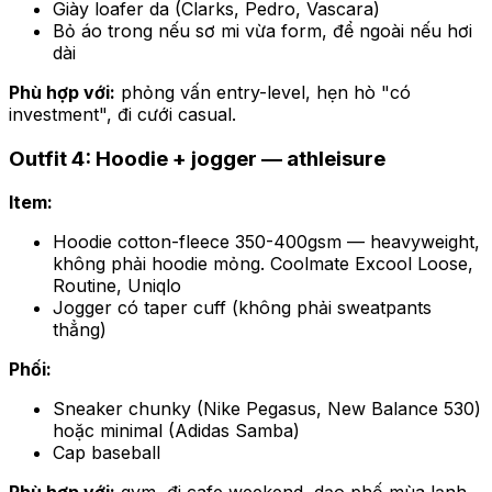
Giày loafer da (Clarks, Pedro, Vascara)
Bỏ áo trong nếu sơ mi vừa form, để ngoài nếu hơi
dài
Phù hợp với:
phỏng vấn entry-level, hẹn hò "có
investment", đi cưới casual.
Outfit 4: Hoodie + jogger — athleisure
Item:
Hoodie cotton-fleece 350-400gsm — heavyweight,
không phải hoodie mỏng. Coolmate Excool Loose,
Routine, Uniqlo
Jogger có taper cuff (không phải sweatpants
thẳng)
Phối:
Sneaker chunky (Nike Pegasus, New Balance 530)
hoặc minimal (Adidas Samba)
Cap baseball