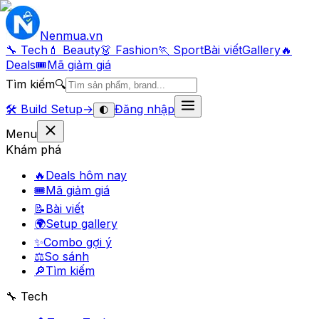
Nenmua
.vn
🔧 Tech
💄 Beauty
👗 Fashion
🏃 Sport
Bài viết
Gallery
🔥
Deals
🎟
Mã giảm giá
Tìm kiếm
🔍
🛠️
Build Setup
→
Đăng nhập
🌓
Menu
Khám phá
🔥
Deals hôm nay
🎟
Mã giảm giá
📝
Bài viết
🌍
Setup gallery
✨
Combo gợi ý
⚖️
So sánh
🔎
Tìm kiếm
🔧 Tech